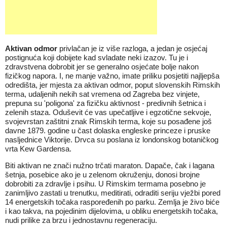
Aktivan odmor
privlačan je iz više razloga, a jedan je osjećaj
postignuća koji dobijete kad svladate neki izazov. Tu je i
zdravstvena dobrobit jer se generalno osjećate bolje nakon
fizičkog napora. I, ne manje važno, imate priliku posjetiti najljepša
odredišta, jer mjesta za aktivan odmor, poput slovenskih
Rimskih
terma
, udaljenih nekih sat vremena od Zagreba bez vinjete,
prepuna su 'poligona' za fizičku aktivnost - predivnih šetnica i
zelenih staza. Oduševit će vas upečatljive i egzotične sekvoje,
svojevrstan zaštitni znak Rimskih terma, koje su posađene još
davne 1879. godine u čast dolaska engleske princeze i pruske
nasljednice Viktorije. Drvca su poslana iz londonskog botaničkog
vrta Kew Gardensa.
Biti aktivan ne znači nužno trčati maraton. Dapače, čak i lagana
šetnja, posebice ako je u zelenom okruženju, donosi brojne
dobrobiti za zdravlje i psihu. U Rimskim termama posebno je
zanimljivo zastati u trenutku, meditirati, odraditi seriju vježbi pored
14 energetskih točaka raspoređenih po parku. Zemlja je živo biće
i kao takva, na pojedinim dijelovima, u obliku energetskih točaka,
nudi prilike za brzu i jednostavnu regeneraciju.