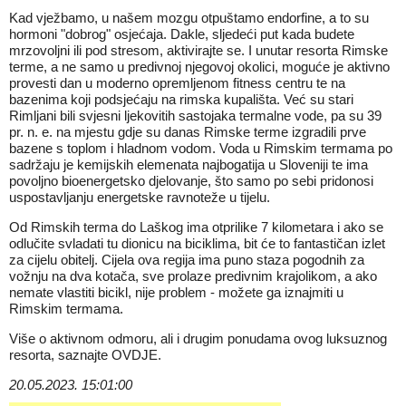
Kad vježbamo, u našem mozgu otpuštamo endorfine, a to su
hormoni "dobrog" osjećaja. Dakle, sljedeći put kada budete
mrzovoljni ili pod stresom, aktivirajte se. I unutar resorta Rimske
terme, a ne samo u predivnoj njegovoj okolici, moguće je aktivno
provesti dan u moderno opremljenom fitness centru te na
bazenima koji podsjećaju na rimska kupališta. Već su stari
Rimljani bili svjesni ljekovitih sastojaka termalne vode, pa su 39
pr. n. e. na mjestu gdje su danas Rimske terme izgradili prve
bazene s toplom i hladnom vodom. Voda u Rimskim termama po
sadržaju je kemijskih elemenata najbogatija u Sloveniji te ima
povoljno bioenergetsko djelovanje, što samo po sebi pridonosi
uspostavljanju energetske ravnoteže u tijelu.
Od Rimskih terma do Laškog ima otprilike 7 kilometara i ako se
odlučite svladati tu dionicu na biciklima, bit će to fantastičan izlet
za cijelu obitelj. Cijela ova regija ima puno staza pogodnih za
vožnju na dva kotača, sve prolaze predivnim krajolikom, a ako
nemate vlastiti bicikl, nije problem - možete ga iznajmiti u
Rimskim termama.
Više o aktivnom odmoru, ali i drugim ponudama ovog luksuznog
resorta, saznajte
OVDJE
.
20.05.2023. 15:01:00