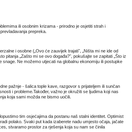
lemima ili osobnim krizama - prirodno je osjetiti strah i
t prevladavanja prepreka.
erzalne i osobne („Ovo će zauvijek trajati", „Ništa mi ne ide od
to pitanja „Zašto mi se ovo događa?", pokušajte se zapitati „Što iz
lne snage. Ne možemo utjecati na globalnu ekonomiju ili postupke
dne pažnje - šalica tople kave, razgovor s prijateljem ili sunčan
osti i probleme.Također, važno je okružiti se ljudima koji nas
nja koja sami možda ne bismo uočili.
dopustimo tim osjećajima da postanu naš stalni identitet. Optimist
 gradi polako. Svaki put kada izaberete nadu umjesto očaja, jačate
roces, stvaramo prostor za rješenja koja su nam se činila