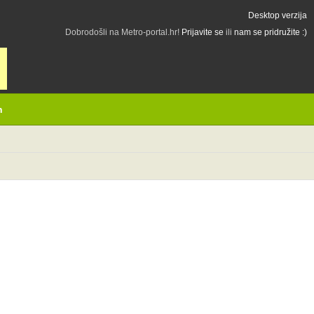
Desktop verzija
Dobrodošli na Metro-portal.hr!
Prijavite se
ili
nam se pridružite :)
h