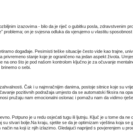
zbiljnim izazovima - bilo da je riječ o gubitku posla, zdravstvenim prob
nje" problema; on je svjesna odluka da vjerujemo u vlastitu sposobnos
tiramo događaje. Pesimisti teške situacije često vide kao trajne, univ
na privremeno stanje koje je ograničeno na jedan aspekt života. Umjes
ranje na ono što je pod našom kontrolom ključno je za očuvanje menta
se brinemo o sebi.
 zahvalnosti. Čak i u najmračnijim danima, postoje sitnice koje su vrije
vanje pozitivnih podražaja umjesto da se automatski fiksira na opasn
odnosi pružaju nam emocionalni oslonac i pomažu nam da vidimo rješe
o. Potpuno je u redu osjećati tugu ili ljutnju. Ključ je u tome da ne 
j su stvari bolje.Na kraju, sjetite se da je optimizam vještina koja se
nas način na koji iz njih izlazimo. Gledajući naprijed s povjerenjem u p