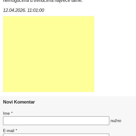
nemogućima u trenucima najveće tame.
12.04.2026. 11:01:00
Novi Komentar
Ime
*
nužno
E-mail
*