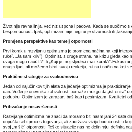
Život nije ravna linija, već niz uspona i padova. Kada se suočimo s o
bespomoćnost. Ipak, optimizam nije negiranje stvarnosti ili „lakira
Promjena perspektive kao temelj otpornosti
Prvi korak u razvijanju optimizma je promjena načina na koji interpre
ruke", „Ja sam kriv"). Optimist, s druge strane, na krizu gleda kao 
ovoga mogu naučiti?" ili „Koji je moj sljedeći mali korak?".Fokusi
drugih ljudi, ali možemo birati svoju reakciju, rutinu i način na koji 
Praktične strategije za svakodnevicu
Jedan od najučinkovitijih alata za jačanje optimizma je prakticiranje
dan. Vođenje dnevnika zahvalnosti pomaže mozgu da „istrenira" uoča
podupiru. Optimizam je zarazan, baš kao i pesimizam. Kvalitetni 
Prihvaćanje nesavršenosti
Razvijanje optimizma ne znači da moramo biti nasmijani 24 sata dnevn
dopušta sebi proces tugovanja, ali zadržava viziju budućnosti u kojo
svoj „mišić" otpornosti. Teške situacije nas ne definiraju; definira 