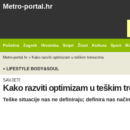
Metro-portal.hr
Početna
Zagreb
Hrvatska
Svijet
Život
Kultura
Sport
Bi
Metro-portal.hr
»
Kako razviti optimizam u teškim trenucima
« LIFESTYLE BODY&SOUL
SAVJETI
Kako razviti optimizam u teškim 
Teške situacije nas ne definiraju; definira nas način 