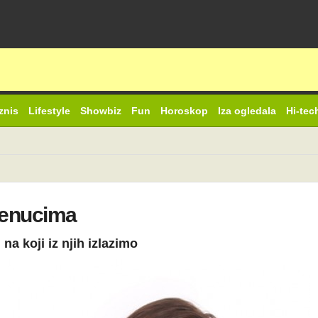
znis
Lifestyle
Showbiz
Fun
Horoskop
Iza ogledala
Hi-tec
trenucima
na koji iz njih izlazimo