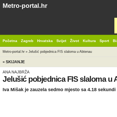
Metro-portal.hr
Početna
Zagreb
Hrvatska
Svijet
Život
Kultura
Sport
Bi
Metro-portal.hr
»
Jelušić pobjednica FIS slaloma u Abtenau
« SKIJANJE
ANA NAJBRŽA
Jelušić pobjednica FIS slaloma u
Iva Mišak je zauzela sedmo mjesto sa 4.18 sekundi 