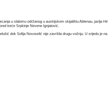
jecanja u slalomu održanog u austrijskom skijalištu Abtenau, javlja Hi
pred treće Srpkinje Nevene Ignjatović.
ušić dok Sofija Novoselić nije završila drugu vožnju. U srijedu je n