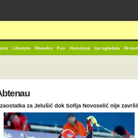
znis
Lifestyle
Showbiz
Fun
Horoskop
Iza ogledala
Hi-tec
 Abtenau
zaostatka za Jelušić dok Sofija Novoselić nije završ