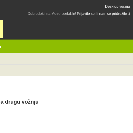
Desktop verzija
Dobrodošli na Metro-portal.hr!
Prijavite se
ili
nam se pridružite :)
h
ila drugu vožnju