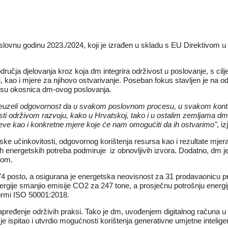
poslovnu godinu 2023./2024
, koji je izrađen u skladu s EU Direktivom 
 područja djelovanja kroz koja dm integrira održivost u poslovanje, s ci
i, kao i mjere za njihovo ostvarivanje. Poseban fokus stavljen je na 
ji su okosnica dm-ovog poslovanja.
preuzeli odgovornost da u svakom poslovnom procesu, u svakom kontak
održivom razvoju, kako u Hrvatskoj, tako i u ostalim zemljama dm grupe.
iljeve kao i konkretne mjere koje će nam omogućiti da ih ostvarimo"
, i
ske učinkovitosti, odgovornog korištenja resursa kao i rezultate mje
h energetskih potreba podmiruje iz obnovljivih izvora. Dodatno, dm je
nom.
4 posto, a osigurana je energetska neovisnost za 31 prodavaonicu prel
ergije smanjio emisije CO2 za 247 tone, a prosječnu potrošnju energij
ormi ISO 50001:2018.
unapređenje održivih praksi. Tako je dm, uvođenjem digitalnog računa u 
e je ispitao i utvrdio mogućnosti korištenja generativne umjetne inteli