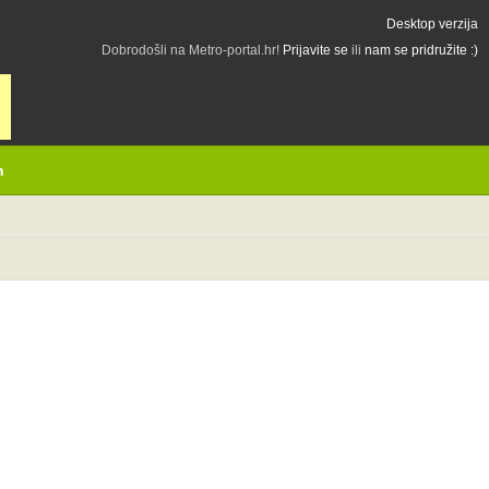
Desktop verzija
Dobrodošli na Metro-portal.hr!
Prijavite se
ili
nam se pridružite :)
h