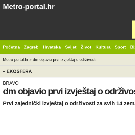
Metro-portal.hr
Početna
Zagreb
Hrvatska
Svijet
Život
Kultura
Sport
Bi
Metro-portal.hr
»
dm objavio prvi izvještaj o održivosti
« EKOSFERA
BRAVO
dm objavio prvi izvještaj o održivo
Prvi zajednički izvještaj o održivosti za svih 14 ze