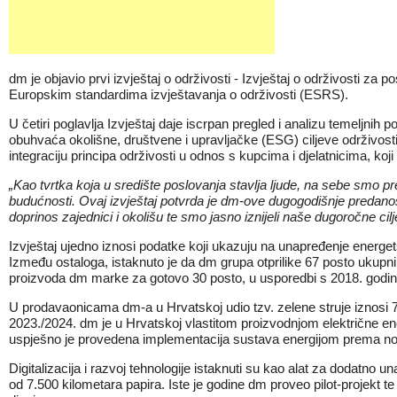
dm je objavio prvi izvještaj o održivosti -
Izvještaj o održivosti za 
Europskim standardima izvještavanja o održivosti (ESRS).
U četiri poglavlja Izvještaj daje iscrpan pregled i analizu temeljnih
obuhvaća okolišne, društvene i upravljačke (ESG) ciljeve održivost
integraciju principa održivosti u odnos s kupcima i djelatnicima, ko
„Kao tvrtka koja u središte poslovanja stavlja ljude, na sebe smo 
budućnosti. Ovaj izvještaj potvrda je dm-ove dugogodišnje predanosti 
doprinos zajednici i okolišu te smo jasno iznijeli naše dugoročne c
Izvještaj ujedno iznosi podatke koji ukazuju na unapređenje energet
Između ostaloga, istaknuto je da dm grupa otprilike 67 posto ukupni
proizvoda dm marke za gotovo 30 posto, u usporedbi s 2018. godi
U prodavaonicama dm-a u Hrvatskoj udio tzv. zelene struje iznosi 7
2023./2024. dm je u Hrvatskoj vlastitom proizvodnjom električne en
uspješno je provedena implementacija sustava energijom prema n
Digitalizacija i razvoj tehnologije istaknuti su kao alat za dodatno 
od 7.500 kilometara papira. Iste je godine dm proveo pilot-projekt t