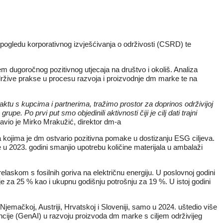
u pogledu korporativnog izvješćivanja o održivosti (CSRD) te
ljem dugoročnog pozitivnog utjecaja na društvo i okoliš. Analiza
održive prakse u procesu razvoja i proizvodnje dm marke te na
tu s kupcima i partnerima, tražimo prostor za doprinos održivijoj
 Po prvi put smo objedinili aktivnosti čiji je cilj dati trajni
zjavio je Mirko Mrakužić, direktor dm-a
ra kojima je dm ostvario pozitivna pomake u dostizanju ESG ciljeva.
 u 2023. godini smanjio upotrebu količine materijala u ambalaži
askom s fosilnih goriva na električnu energiju. U poslovnoj godini
e za 25 % kao i ukupnu godišnju potrošnju za 19 %. U istoj godini
Njemačkoj, Austriji, Hrvatskoj i Sloveniji, samo u 2024. uštedio više
gencije (GenAI) u razvoju proizvoda dm marke s ciljem održivijeg