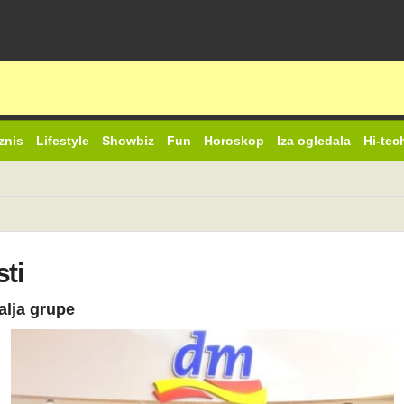
znis
Lifestyle
Showbiz
Fun
Horoskop
Iza ogledala
Hi-tec
sti
malja grupe