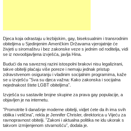
Djeca koja odrastaju u lezbijskim, gay, biseksualnim i transrodnim
obiteljima u Sjedinjenim Američkim Državama vjerojatnije će
živjeti u siromaštvu i bez zakonske veze s jednim od roditelja, vidi
se iz novoobjavljena izvješća, javlja Hina.
Budući da na saveznoj razini istospolni brakovi nisu legalizirani,
takve obitelji plaćaju više poreze i nemaju jednak pristup
zdravstvenom osiguranju i vladinim socijalnim programima, kaže
se u izvješću "Sva su djeca važna: Kako zakonska i socijalna
nejednakost štete LGBT obiteljima".
Izvješća su sastavile brojne skupine za prava gay populacije, a
objavljen je na internetu.
"Promotrite li današnje moderne obitelji, vidjet ćete da ih ima svih
oblika i veličina", rekla je Jennifer Chrisler, direktorica u Vijeću za
ravnopravnost obitelji. "Zakoni i aktualna politika ne idu ukorak s
takvom izmijenjenom stvarnošću", dodala je.