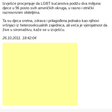
Izvješće procjenjuje da LGBT kućanstva podižu dva milijuna
djece u 96 posto svih američkih okruga, u rasno i etnički
raznovrsnim obiteljima.
Ta su djeca sretna, zdrava i prilagođena jednako kao njihovi
vršnjaci iz heteroseksualnih zajednica, ali veća je vjerojatnost da
žive u siromaštvu, kaže se u izvješću.
26.10.2011. 18:42:04