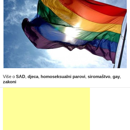
Više o
SAD
,
djeca
,
homoseksualni parovi
,
siromaštvo
,
gay
,
zakoni