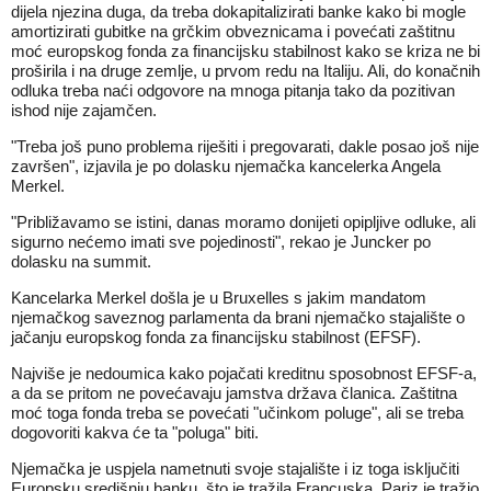
dijela njezina duga, da treba dokapitalizirati banke kako bi mogle
amortizirati gubitke na grčkim obveznicama i povećati zaštitnu
moć europskog fonda za financijsku stabilnost kako se kriza ne bi
proširila i na druge zemlje, u prvom redu na Italiju. Ali, do konačnih
odluka treba naći odgovore na mnoga pitanja tako da pozitivan
ishod nije zajamčen.
"Treba još puno problema riješiti i pregovarati, dakle posao još nije
završen", izjavila je po dolasku njemačka kancelerka Angela
Merkel.
"Približavamo se istini, danas moramo donijeti opipljive odluke, ali
sigurno nećemo imati sve pojedinosti", rekao je Juncker po
dolasku na summit.
Kancelarka Merkel došla je u Bruxelles s jakim mandatom
njemačkog saveznog parlamenta da brani njemačko stajalište o
jačanju europskog fonda za financijsku stabilnost (EFSF).
Najviše je nedoumica kako pojačati kreditnu sposobnost EFSF-a,
a da se pritom ne povećavaju jamstva država članica. Zaštitna
moć toga fonda treba se povećati "učinkom poluge", ali se treba
dogovoriti kakva će ta "poluga" biti.
Njemačka je uspjela nametnuti svoje stajalište i iz toga isključiti
Europsku središnju banku, što je tražila Francuska. Pariz je tražio