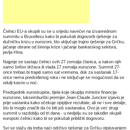
Čelnici EU-a okupili su se u srijedu navečer na izvanrednom
summitu u Bruxellesu kako bi pokušali dogovoriti rješenje za
dužničku krizu u eurozoni, što uključuje trajno rješenje za Grčku,
jačanje obrane od širenja krize i jačanje bankarskog sektora,
javlja Hina.
Najprije se sastaju čelnici svih 27 zemalja članica, a nakon njih
samo šefovi država ili vlada 17 zemalja eurozone. Summit 27-
orice trebao bi trajati samo sat vremena, dok za sastanak 17-
orice nema predviđenog roka i ne isključuje se mogućnost da se
odulji kasno u noć.
Predsjednik euroskupine, tijela koje okuplja ministre financija
eurozone, luksemburški premijer Jean-Claude Juncker izjavio je
prije sastanka kako očekuje opipljive rezultate, ali ne i sve detalje,
što bi moglo značiti da će biti još sastanaka. Ovo je već drugi
summit u razdoblju od tri dana - u nedjelju su se također okupili
europski čelnici kako bi se pokušali približiti dogovoru.
Svi se slažu da treba naći održivo rješenje za Grčku otpisivanjem