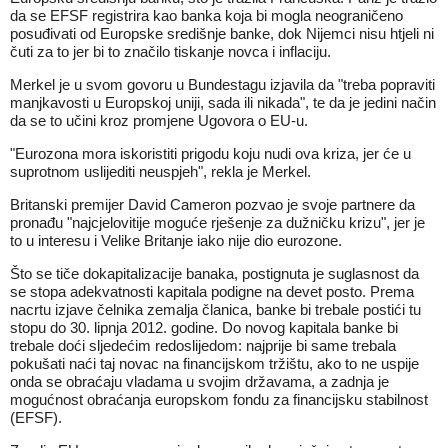
da se EFSF registrira kao banka koja bi mogla neograničeno
posuđivati od Europske središnje banke, dok Nijemci nisu htjeli ni
čuti za to jer bi to značilo tiskanje novca i inflaciju.
Merkel je u svom govoru u Bundestagu izjavila da "treba popraviti
manjkavosti u Europskoj uniji, sada ili nikada", te da je jedini način
da se to učini kroz promjene Ugovora o EU-u.
"Eurozona mora iskoristiti prigodu koju nudi ova kriza, jer će u
suprotnom uslijediti neuspjeh", rekla je Merkel.
Britanski premijer David Cameron pozvao je svoje partnere da
pronađu "najcjelovitije moguće rješenje za dužničku krizu", jer je
to u interesu i Velike Britanje iako nije dio eurozone.
Što se tiče dokapitalizacije banaka, postignuta je suglasnost da
se stopa adekvatnosti kapitala podigne na devet posto. Prema
nacrtu izjave čelnika zemalja članica, banke bi trebale postići tu
stopu do 30. lipnja 2012. godine. Do novog kapitala banke bi
trebale doći sljedećim redoslijedom: najprije bi same trebala
pokušati naći taj novac na financijskom tržištu, ako to ne uspije
onda se obraćaju vladama u svojim državama, a zadnja je
mogućnost obraćanja europskom fondu za financijsku stabilnost
(EFSF).