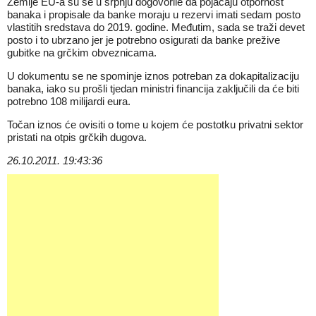
Zemlje EU-a su se u srpnju dogovorile da pojačaju otpornost
banaka i propisale da banke moraju u rezervi imati sedam posto
vlastitih sredstava do 2019. godine. Međutim, sada se traži devet
posto i to ubrzano jer je potrebno osigurati da banke prežive
gubitke na grčkim obveznicama.
U dokumentu se ne spominje iznos potreban za dokapitalizaciju
banaka, iako su prošli tjedan ministri financija zaključili da će biti
potrebno 108 milijardi eura.
Točan iznos će ovisiti o tome u kojem će postotku privatni sektor
pristati na otpis grčkih dugova.
26.10.2011. 19:43:36