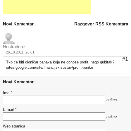
Novi Komentar ↓
Razgovor
RSS Komentara
Nostradurus
26.10.2011. 20:01
#1
Tko će biti dioničar banaka koje ne donose profit, nego gubitak?
sites.google.com/site/financijskisustav/profit-banke
Novi Komentar
Ime
*
nužno
E-mail
*
nužno
Web stranica