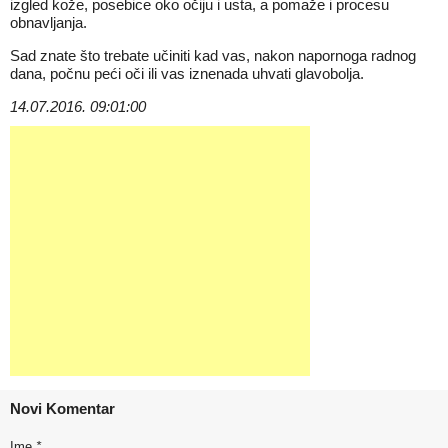
izgled kože, posebice oko očiju i usta, a pomaže i procesu
obnavljanja.
Sad znate što trebate učiniti kad vas, nakon napornoga radnog
dana, počnu peći oči ili vas iznenada uhvati glavobolja.
14.07.2016. 09:01:00
Novi Komentar
Ime
*