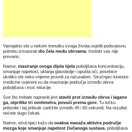
Vjerojatno ste u nekom trenutku svoga života osjetili podsvjesnu
potrebu izmasirati
dio čela među obrvama
. Instinkt vas nije
prevario.
Naime,
masiranje ovoga dijela tijela
poboljšava koncentraciju,
smanjuje napetost, uklanja glavobolje i opušta oči, posebice
ukoliko ste neko vrijeme proveli za računalom. Stručnjaci kineske
medicine uvjereni su da masiranje područja između obrva
poboljšava i moć intuicije.
Sve što trebate napraviti jest
staviti prst između obrva i lagano
ga, otprilike tri centimetra, povući prema gore
. Tu točku
pritisnite i taj pritisak zadržite između 45 i 60 sekundi. Na rezultat
nećete dugo čekati.
Naime, stručnjaci kažu da
ovakva masaža aktivira područje
mozga koje smanjuje napetost živčanoga sustava
, poboljšava