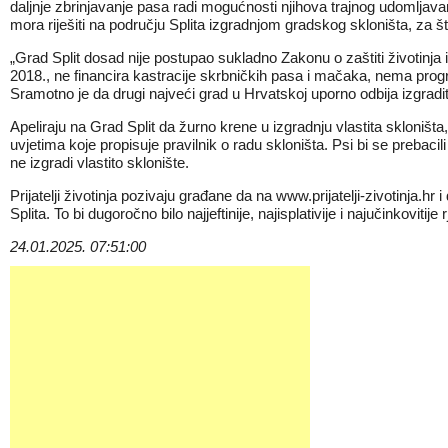
daljnje zbrinjavanje pasa radi mogućnosti njihova trajnog udomljavan
mora riješiti na području Splita izgradnjom gradskog skloništa, za š
„Grad Split dosad nije postupao sukladno Zakonu o zaštiti životinja 
2018., ne financira kastracije skrbničkih pasa i mačaka, nema prog
Sramotno je da drugi najveći grad u Hrvatskoj uporno odbija izgraditi vl
Apeliraju na Grad Split da žurno krene u izgradnju vlastita skloni
uvjetima koje propisuje pravilnik o radu skloništa. Psi bi se prebacili
ne izgradi vlastito sklonište.
Prijatelji životinja pozivaju građane da na
www.prijatelji-zivotinja.hr
i 
Splita. To bi dugoročno bilo najjeftinije, najisplativije i najučinkovitij
24.01.2025. 07:51:00