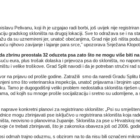
slavu Pelivanu, koji ih je uzgajao radi borbi, još uvijek
nije registriran
iju gradskog skloništa na drugoj lokaciji. Sve to odražava se i na stanj
u da su uznemireni jer, unatoč obećanjima, Grad nije još ništa poduze
oću njihovo zavijanje i lajanje para srce," upozorava Snježana Klopota
ma da zbrinu preostala 32 oduzeta psa zato što ne mogu više biti
suću eura, plus trošak dolaska i prijevoza psa do skloništa, no napo
u i velike troškove. Grad Split navodi i da je potreban stručni rad s 
ovor na
prijavu
od prošle godine. Zatražili smo da naredi Gradu Splitu l
panjeni smo što veterinarska inspekcija, unatoč prijavama i brojnim
u. Tamo je dugogodišnji veliki problem nedostatka skloništa riješen up
a, od kojih su mnoge prošle socijalizaciju i sretno su udomljene, a 
 naprave konkretni planovi za registrirano sklonište: „Psi su smješten
ednice mogu zbrinjavati pse isključivo u registrirana skloništa koja 
ništa, neovisno o planovima županije. Skloništa za pse u Hrvatskoj ne
koje će trebati zbrinjavati, što je zakonska obaveza još od 2006. godi
vi psi odmah trajno oduzmu, s obzirom na to da nisu bili označeni mikro