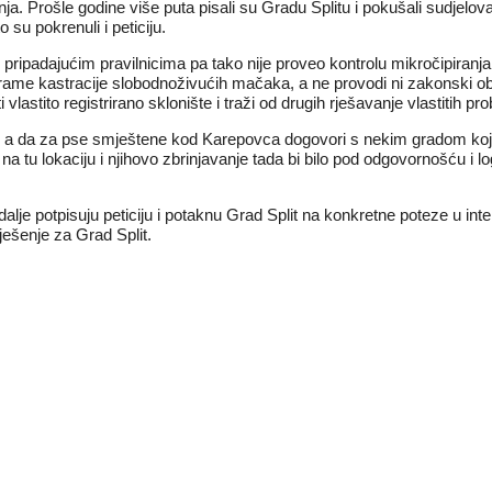
ja. Prošle godine više puta pisali su Gradu Splitu i pokušali sudjelov
to su
pokrenuli i peticiju
.
i pripadajućim pravilnicima pa tako nije proveo kontrolu mikročipiranj
rame kastracije slobodnoživućih mačaka, a ne provodi ni zakonski oba
astito registrirano sklonište i traži od drugih rješavanje vlastitih probl
šta, a da za pse smještene kod Karepovca dogovori s nekim gradom koj
 na tu lokaciju i njihovo zbrinjavanje tada bi bilo pod odgovornošću i l
dalje potpisuju peticiju i potaknu Grad Split na konkretne poteze u int
e rješenje za Grad Split.