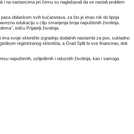
ati i na sastancima pri čemu su naglašavali da se nastali problem
a pasa obilaskom svih kućanstava, za što je imao rok do lipnja
veznu edukaciju u cilju smanjenja broja napuštenih životinja.
ema", ističu Prijatelji životinja.
i ima svoje sklonište izgradnju dodatnih nastambi za pse, sukladno
ogistikom registriranog skloništa, a Grad Split bi sve financirao, dok
eresu napuštenih, ozlijeđenih i oduzetih životinja, kao i samoga