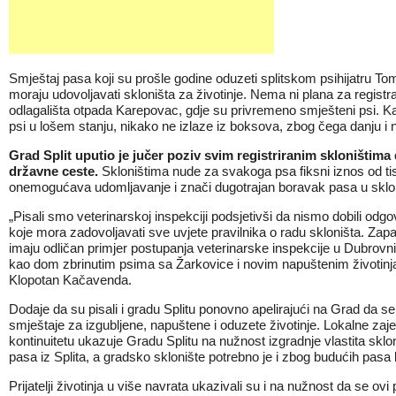
Smještaj pasa koji su prošle godine oduzeti splitskom psihijatru Tomi
moraju udovoljavati skloništa za životinje. Nema ni plana za registrac
odlagališta otpada Karepovac, gdje su privremeno smješteni psi. Kaž
psi u lošem stanju, nikako ne izlaze iz boksova, zbog čega danju i n
Grad Split uputio je jučer poziv svim registriranim skloništi
državne ceste.
Skloništima nude za svakoga psa fiksni iznos od ti
onemogućava udomljavanje i znači dugotrajan boravak pasa u skloništ
„Pisali smo veterinarskoj inspekciji podsjetivši da nismo dobili odg
koje mora zadovoljavati sve uvjete pravilnika o radu skloništa. Za
imaju odličan primjer postupanja veterinarske inspekcije u Dubrovnik
kao dom zbrinutim psima sa Žarkovice i novim napuštenim životinjam
Klopotan Kačavenda.
Dodaje da su pisali i gradu Splitu ponovno apelirajući na Grad da se
smještaje za izgubljene, napuštene i oduzete životinje. Lokalne zaj
kontinuitetu ukazuje Gradu Splitu na nužnost izgradnje vlastita sklo
pasa iz Splita, a gradsko sklonište potrebno je i zbog budućih pasa 
Prijatelji životinja u više navrata ukazivali su i na nužnost da se o