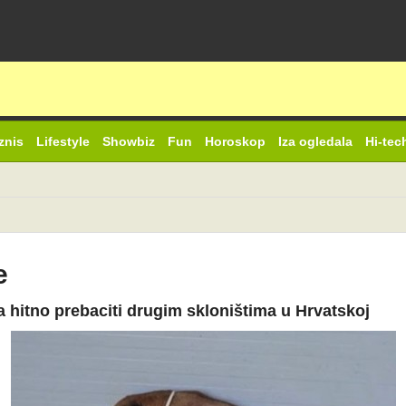
znis
Lifestyle
Showbiz
Fun
Horoskop
Iza ogledala
Hi-tec
e
 hitno prebaciti drugim skloništima u Hrvatskoj