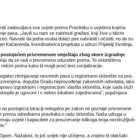
niti zadovoljava sve uvjete prema Pravilniku o uvjetima kojima
e pasa. „Javili su nam se zabrinuti građani, koji žive u blizini
o. Navode da jedna osoba dolazi pse nahraniti i očistiti, no da su
n Kačavenda, koordinatorica projekata u udruzi Prijatelji životinja.
 na postojećem privremenom smještaju zbog skore izgradnje
minju da se radi o privremeno oduzetim psima. To skloništima
nekim psima kako bi mogli proći test socijalizacije.
egalno zbrinjavanje nesretnih pasa u registrirano sklonište za pse,
 upozorenjima, dopušta Gradu neprovođenje zakonskih odredaba, iako
ravo izgradnjom i registracijom vlastita skloništa, koje sada služi
sklopilo je ugovore i s nekim lokalnim zajednicama", pojašnjava
i na postojećoj lokaciji nelegalno jer zakon ne poznaje privremene
rade prema odredbama pravilnika o radu skloništa. Naša udruga u
maju uvjete i kapacitete za preuzimanje tolikoga broja nezdružljivih
ne."
čipom. Nažalost, to još uvijek nije učinjeno, a znatno bi olakšalo