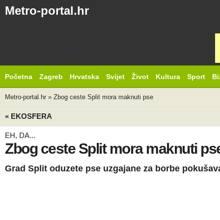
Metro-portal.hr
Početna
Zagreb
Hrvatska
Svijet
Život
Kultura
Sport
Bi
Metro-portal.hr
»
Zbog ceste Split mora maknuti pse
« EKOSFERA
EH, DA...
Zbog ceste Split mora maknuti ps
Grad Split oduzete pse uzgajane za borbe pokušava