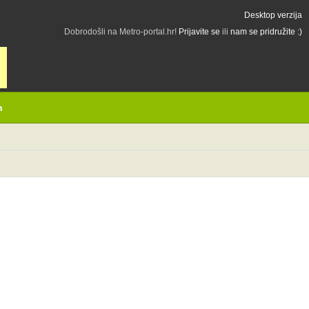
Desktop verzija
Dobrodošli na Metro-portal.hr!
Prijavite se
ili
nam se pridružite :)
h