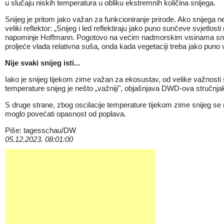
u slučaju niskih temperatura u obliku ekstremnih količina snijega.
Snijeg je pritom jako važan za funkcioniranje prirode. Ako snijega n
veliki reflektor: „Snijeg i led reflektiraju jako puno sunčeve svjet
napominje Hoffmann. Pogotovo na većim nadmorskim visinama snijeg 
proljeće vlada relativna suša, onda kada vegetaciji treba jako puno 
Nije svaki snijeg isti...
Iako je snijeg tijekom zime važan za ekosustav, od velike važnosti su
temperature snijeg je nešto „važniji", objašnjava DWD-ova stručnjaki
S druge strane, zbog oscilacije temperature tijekom zime snijeg s
moglo povećati opasnost od poplava.
Piše: tagesschau/DW
05.12.2023. 08:01:00