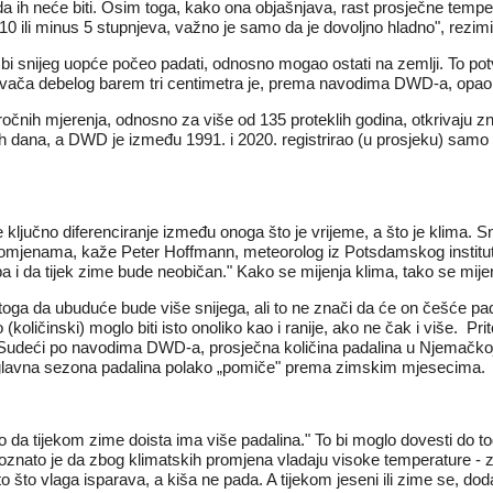
 da ih neće biti. Osim toga, kako ona objašnjava, rast prosječne temp
 10 ili minus 5 stupnjeva, važno je samo da je dovoljno hladno", rezim
o bi snijeg uopće počeo padati, odnosno mogao ostati na zemlji. To pot
rivača debelog barem tri centimetra je, prema navodima DWD-a, opa
nih mjerenja, odnosno za više od 135 proteklih godina, otkrivaju zna
ih dana, a DWD je između 1991. i 2020. registrirao (u prosjeku) samo 
je ključno diferenciranje između onoga što je vrijeme, a što je klima
romjenama, kaže Peter Hoffmann, meteorolog iz Potsdamskog instituta 
a i da tijek zime bude neobičan." Kako se mijenja klima, tako se mije
 da ubuduće bude više snijega, ali to ne znači da će on češće padati, 
količinski) moglo biti isto onoliko kao i ranije, ako ne čak i više. Prit
e. Sudeći po navodima DWD-a, prosječna količina padalina u Njemačko
 glavna sezona padalina polako „pomiče" prema zimskim mjesecima.
o da tijekom zime doista ima više padalina." To bi moglo dovesti do t
znato je da zbog klimatskih promjena vladaju visoke temperature - za
o što vlaga isparava, a kiša ne pada. A tijekom jeseni ili zime se, dod