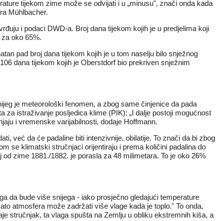
erature tijekom zime može se odvijati i u „minusu", znači onda kada
ira Mühlbacher.
vrđuju i podaci DWD-a. Broj dana tijekom kojih je u predjelima koji
o za oko 65%.
tan pad broj dana tijekom kojih je u tom naselju bilo snježnog
106 dana tijekom kojih je Oberstdorf bio prekriven snježnim
. Snijeg je meteorološki fenomen, a zbog same činjenice da pada
za istraživanje posljedica klime (PIK): „I dalje postoji mogućnost
njaju i vremenske varijabilnosti, dodaje Hoffmann.
već da će padaline biti intenzivnije, obilatije. To znači da bi zbog
om se klimatski stručnjaci orijentiraju i prema količini padalina do
j od zime 1881./1882. je porasla za 48 milimetara. To je oko 26%
oga da bude više snijega - iako prosječno gledajući temperature
to atmosfera može zadržati više vlage kada je toplo." To onda,
aje stručnjak, ta vlaga spušta na Zemlju u obliku ekstremnih kiša, a