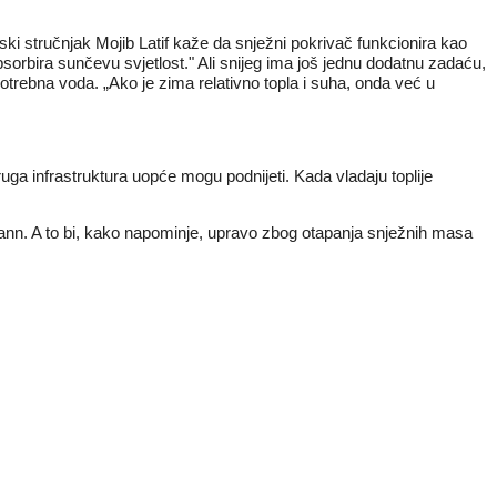
ski stručnjak Mojib Latif kaže da snježni pokrivač funkcionira kao
psorbira sunčevu svjetlost." Ali snijeg ima još jednu dodatnu zadaću,
rebna voda. „Ako je zima relativno topla i suha, onda već u
druga infrastruktura uopće mogu podnijeti. Kada vladaju toplije
ann. A to bi, kako napominje, upravo zbog otapanja snježnih masa