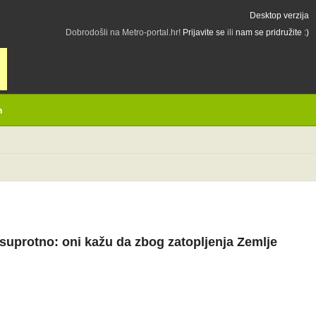
Desktop verzija
Dobrodošli na Metro-portal.hr!
Prijavite se
ili
nam se pridružite :)
h
suprotno: oni kažu da zbog zatopljenja Zemlje