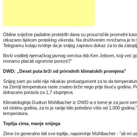
Obilne snježne padaline proteklih dana su prouzročile prometni kaos
otkazano tijekom proteklog vikenda. Na društvenim mrežama je to 
Telegramu kolaju tvrdnje da je snijeg zapravo dokaz za to da zatoplj
Bivši voditelj njemačkog javnog servisa rbb Ken Jebsen, koji već god
moramo plaćati ogromne poreze?"
DWD: „Deset puta brži od prirodnih klimatskih promjena"
Snijeg sam po sebi nije nikakav protuargument za to da temperature d
na Zemlji temperatura raste znatno brže nego prije tisuću godina.
dokazano porasla za 1,7 stupnjeva.
Klimatologinja Gudrun Mühlbacher iz DWD-a o tome je za javni ser
od stotinu godina, za to je ranije bilo potrebno više od 1.000 god
temperatura.
Toplija zima, manje snijega
Zime će generalno biti sve toplije, napominje Mühlbacher - "ali mi 