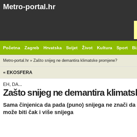
Metro-portal.hr
Početna
Zagreb
Hrvatska
Svijet
Život
Kultura
Sport
Bi
Metro-portal.hr
»
Zašto snijeg ne demantira klimatske promjene?
« EKOSFERA
EH, DA...
Zašto snijeg ne demantira klimat
Sama činjenica da pada (puno) snijega ne znači da
može biti čak i više snijega