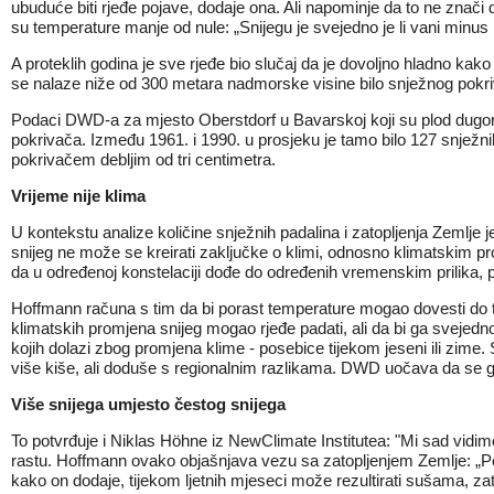
ubuduće biti rjeđe pojave, dodaje ona. Ali napominje da to ne znači
su temperature manje od nule: „Snijegu je svejedno je li vani minus
A proteklih godina je sve rjeđe bio slučaj da je dovoljno hladno kak
se nalaze niže od 300 metara nadmorske visine bilo snježnog pok
Podaci DWD-a za mjesto Oberstdorf u Bavarskoj koji su plod dugoroč
pokrivača. Između 1961. i 1990. u prosjeku je tamo bilo 127 snježn
pokrivačem debljim od tri centimetra.
Vrijeme nije klima
U kontekstu analize količine snježnih padalina i zatopljenja Zemlje 
snijeg ne može se kreirati zaključke o klimi, odnosno klimatskim p
da u određenoj konstelaciji dođe do određenih vremenskim prilika, p
Hoffmann računa s tim da bi porast temperature mogao dovesti do toga
klimatskih promjena snijeg mogao rjeđe padati, ali da bi ga svejedno (
kojih dolazi zbog promjena klime - posebice tijekom jeseni ili zim
više kiše, ali doduše s regionalnim razlikama. DWD uočava da se
Više snijega umjesto čestog snijega
To potvrđuje i Niklas Höhne iz NewClimate Institutea: "Mi sad vidim
rastu. Hoffmann ovako objašnjava vezu sa zatopljenjem Zemlje: „Po
kako on dodaje, tijekom ljetnih mjeseci može rezultirati sušama, zat