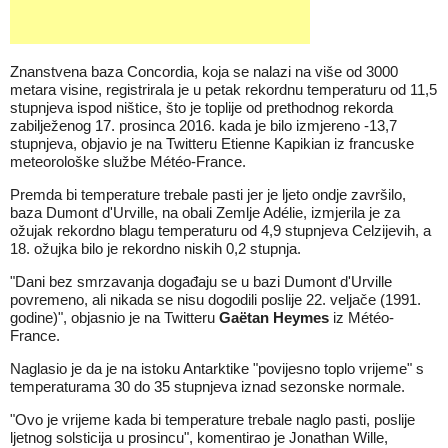
Znanstvena baza Concordia, koja se nalazi na više od 3000
metara visine, registrirala je u petak rekordnu temperaturu od 11,5
stupnjeva ispod ništice, što je toplije od prethodnog rekorda
zabilježenog 17. prosinca 2016. kada je bilo izmjereno -13,7
stupnjeva, objavio je na Twitteru Etienne Kapikian iz francuske
meteorološke službe Météo-France.
Premda bi temperature trebale pasti jer je ljeto ondje završilo,
baza Dumont d'Urville, na obali Zemlje Adélie, izmjerila je za
ožujak rekordno blagu temperaturu od 4,9 stupnjeva Celzijevih, a
18. ožujka bilo je rekordno niskih 0,2 stupnja.
"Dani bez smrzavanja događaju se u bazi Dumont d'Urville
povremeno, ali nikada se nisu dogodili poslije 22. veljače (1991.
godine)", objasnio je na Twitteru
Gaëtan Heymes
iz Météo-
France.
Naglasio je da je na istoku Antarktike "povijesno toplo vrijeme" s
temperaturama 30 do 35 stupnjeva iznad sezonske normale.
"Ovo je vrijeme kada bi temperature trebale naglo pasti, poslije
ljetnog solsticija u prosincu", komentirao je Jonathan Wille,