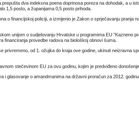
ma prepušta dva indeksna poena doprinosa poreza na dohodak, a u is
alo 1,5 posto, a županijama 0,5 posto prihoda.
 o financijskoj policiji, a izmijenio je Zakon o sprječavanju pranja n
skom unijom o sudjelovanju Hrvatske u programima EU "Kazneno prav
a financiranja provedbe radova na biološkoj obnovi šuma.
e se privremeno, od 1. ožujka do kraja ove godine, ukinuti neizravna s
ravnom stečevinom EU za ovu godinu, kojim je predviđeno donošenje 
ava i glasovanje o amandmanima na državni proračun za 2012. godinu