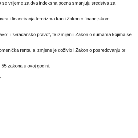
to se vrijeme za dva indeksna poena smanjuju sredstva za
ovca i financiranja terorizma kao i Zakon o financijskom
o" i "Građansko pravo", te izmijenili Zakon o šumama kojima se
pomenička renta, a izmjene je doživio i Zakon o posredovanju pri
55 zakona u ovoj godini.
.