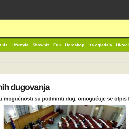
znis
Lifestyle
Showbiz
Fun
Horoskop
Iza ogledala
Hi-tec
nih dugovanja
a u mogućnosti su podmiriti dug, omogućuje se otpis