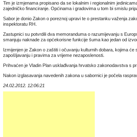
Tim je izmjenama propisano da se lokalnim i regionalnim jedinica
zajedničko financiranje. Općinama i gradovima u tom bi smislu prip
Sabor je donio Zakon o poreznoj upravi te o prestanku važenja zakona
inspektoratu RH.
Zastupnici su potvrdili dva memoranduma o razumijevanju s Europ
smanjuju naknade za općekorisne funkcije šuma kao jedan od izvor
Izmijenjen je Zakon o zaštiti i očuvanju kulturnih dobara, kojima ć
zapošljavanju i pravima za vrijeme nezaposlenosti.
Prihvaćen je Vladin Plan usklađivanja hrvatsko zakonodavstva s p
Nakon izglasavanja navedenih zakona u sabornici je počela raspr
24.02.2012. 12:06:21