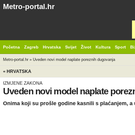
Metro-portal.hr
Početna
Zagreb
Hrvatska
Svijet
Život
Kultura
Sport
Bi
Metro-portal.hr
»
Uveden novi model naplate poreznih dugovanja
« HRVATSKA
IZMJENE ZAKONA
Uveden novi model naplate porez
Onima koji su prošle godine kasnili s plaćanjem, 