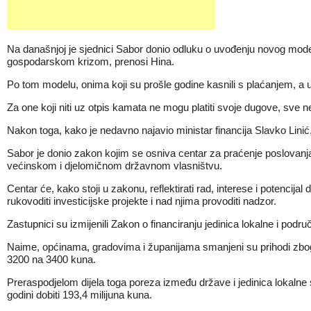
Na današnjoj je sjednici Sabor donio odluku o uvođenju novog mode
gospodarskom krizom, prenosi Hina.
Po tom modelu, onima koji su prošle godine kasnili s plaćanjem, a
Za one koji niti uz otpis kamata ne mogu platiti svoje dugove, sve n
Nakon toga, kako je nedavno najavio ministar financija Slavko Linić
Sabor je donio zakon kojim se osniva centar za praćenje poslovanja en
većinskom i djelomičnom državnom vlasništvu.
Centar će, kako stoji u zakonu, reflektirati rad, interese i potencij
rukovoditi investicijske projekte i nad njima provoditi nadzor.
Zastupnici su izmijenili Zakon o financiranju jedinica lokalne i pod
Naime, općinama, gradovima i županijama smanjeni su prihodi zbo
3200 na 3400 kuna.
Preraspodjelom dijela toga poreza između države i jedinica lokalne 
godini dobiti 193,4 milijuna kuna.