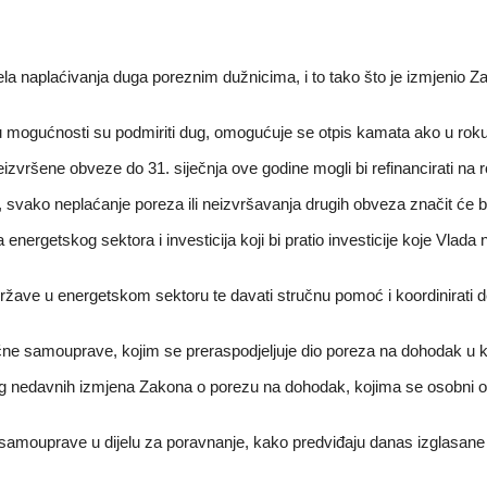
la naplaćivanja duga poreznim dužnicima, i to tako što je izmjenio
 u mogućnosti su podmiriti dug, omogućuje se otpis kamata ako u roku
eizvršene obveze do 31. siječnja ove godine mogli bi refinancirati na 
, svako neplaćanje poreza ili neizvršavanja drugih obveza značit će b
ergetskog sektora i investicija koji bi pratio investicije koje Vlada 
al države u energetskom sektoru te davati stručnu pomoć i koordinirati
ručne samouprave, kojim se preraspodjeljuje dio poreza na dohodak u k
g nedavnih izmjena Zakona o porezu na dohodak, kojima se osobni o
samouprave u dijelu za poravnanje, kako predviđaju danas izglasane i