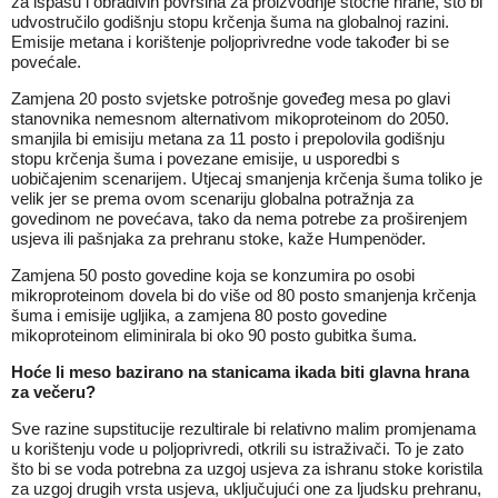
za ispašu i obradivih površina za proizvodnje stočne hrane, što bi
udvostručilo godišnju stopu krčenja šuma na globalnoj razini.
Emisije metana i korištenje poljoprivredne vode također bi se
povećale.
Zamjena 20 posto svjetske potrošnje goveđeg mesa po glavi
stanovnika nemesnom alternativom mikoproteinom do 2050.
smanjila bi emisiju metana za 11 posto i prepolovila godišnju
stopu krčenja šuma i povezane emisije, u usporedbi s
uobičajenim scenarijem. Utjecaj smanjenja krčenja šuma toliko je
velik jer se prema ovom scenariju globalna potražnja za
govedinom ne povećava, tako da nema potrebe za proširenjem
usjeva ili pašnjaka za prehranu stoke, kaže Humpenöder.
Zamjena 50 posto govedine koja se konzumira po osobi
mikroproteinom dovela bi do više od 80 posto smanjenja krčenja
šuma i emisije ugljika, a zamjena 80 posto govedine
mikoproteinom eliminirala bi oko 90 posto gubitka šuma.
Hoće li meso bazirano na stanicama ikada biti glavna hrana
za večeru?
Sve razine supstitucije rezultirale bi relativno malim promjenama
u korištenju vode u poljoprivredi, otkrili su istraživači. To je zato
što bi se voda potrebna za uzgoj usjeva za ishranu stoke koristila
za uzgoj drugih vrsta usjeva, uključujući one za ljudsku prehranu,