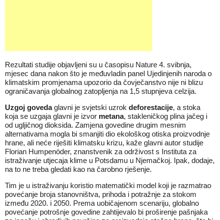
Rezultati studije objavljeni su u časopisu
Nature
4. svibnja,
mjesec dana nakon što je međuvladin panel Ujedinjenih naroda o
klimatskim promjenama upozorio da čovječanstvo nije ni blizu
ograničavanja globalnog zatopljenja na 1,5 stupnjeva celzija.
Uzgoj goveda
glavni je svjetski uzrok
deforestacije
, a stoka
koja se uzgaja glavni je izvor
metana
, stakleničkog plina jačeg i
od ugljičnog dioksida. Zamjena govedine drugim mesnim
alternativama mogla bi smanjiti dio ekološkog otiska proizvodnje
hrane, ali neće riješiti klimatsku krizu, kaže glavni autor studije
Florian Humpenöder, znanstvenik za održivost s Instituta za
istraživanje utjecaja klime u Potsdamu u Njemačkoj. Ipak, dodaje,
na to ne treba gledati kao na čarobno rješenje.
Tim je u istraživanju koristio matematički model koji je razmatrao
povećanje broja stanovništva, prihoda i potražnje za stokom
između 2020. i 2050. Prema uobičajenom scenariju, globalno
povećanje potrošnje govedine zahtijevalo bi proširenje pašnjaka