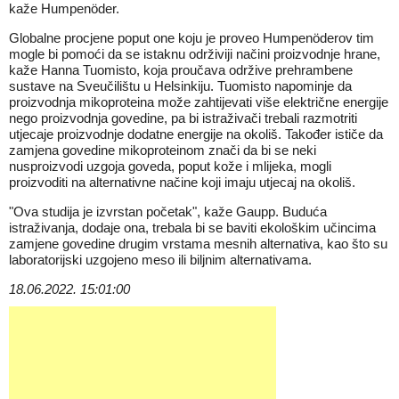
kaže Humpenöder.
Globalne procjene poput one koju je proveo Humpenöderov tim
mogle bi pomoći da se istaknu održiviji načini proizvodnje hrane,
kaže Hanna Tuomisto, koja proučava održive prehrambene
sustave na Sveučilištu u Helsinkiju. Tuomisto napominje da
proizvodnja mikoproteina može zahtijevati više električne energije
nego proizvodnja govedine, pa bi istraživači trebali razmotriti
utjecaje proizvodnje dodatne energije na okoliš. Također ističe da
zamjena govedine mikoproteinom znači da bi se neki
nusproizvodi uzgoja goveda, poput kože i mlijeka, mogli
proizvoditi na alternativne načine koji imaju utjecaj na okoliš.
"Ova studija je izvrstan početak", kaže Gaupp. Buduća
istraživanja, dodaje ona, trebala bi se baviti ekološkim učincima
zamjene govedine drugim vrstama mesnih alternativa, kao što su
laboratorijski uzgojeno meso ili biljnim alternativama.
18.06.2022. 15:01:00