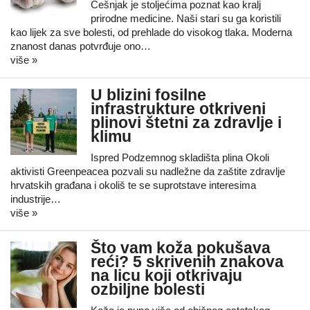
Češnjak je stoljećima poznat kao kralj
prirodne medicine. Naši stari su ga koristili
kao lijek za sve bolesti, od prehlade do visokog tlaka. Moderna
znanost danas potvrđuje ono…
više »
U blizini fosilne
infrastrukture otkriveni
plinovi štetni za zdravlje i
klimu
Ispred Podzemnog skladišta plina Okoli
aktivisti Greenpeacea pozvali su nadležne da zaštite zdravlje
hrvatskih građana i okoliš te se suprotstave interesima
industrije…
više »
Što vam koža pokušava
reći? 5 skrivenih znakova
na licu koji otkrivaju
ozbiljne bolesti