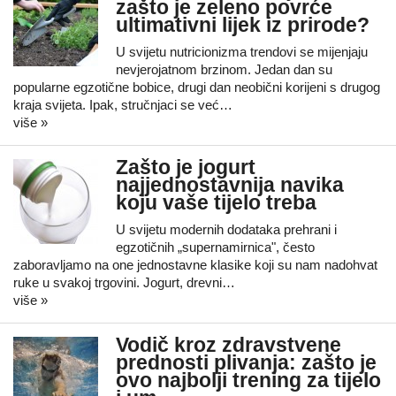
zašto je zeleno povrće
ultimativni lijek iz prirode?
U svijetu nutricionizma trendovi se mijenjaju
nevjerojatnom brzinom. Jedan dan su
popularne egzotične bobice, drugi dan neobični korijeni s drugog
kraja svijeta. Ipak, stručnjaci se već…
više »
Zašto je jogurt
najjednostavnija navika
koju vaše tijelo treba
U svijetu modernih dodataka prehrani i
egzotičnih „supernamirnica", često
zaboravljamo na one jednostavne klasike koji su nam nadohvat
ruke u svakoj trgovini. Jogurt, drevni…
više »
Vodič kroz zdravstvene
prednosti plivanja: zašto je
ovo najbolji trening za tijelo