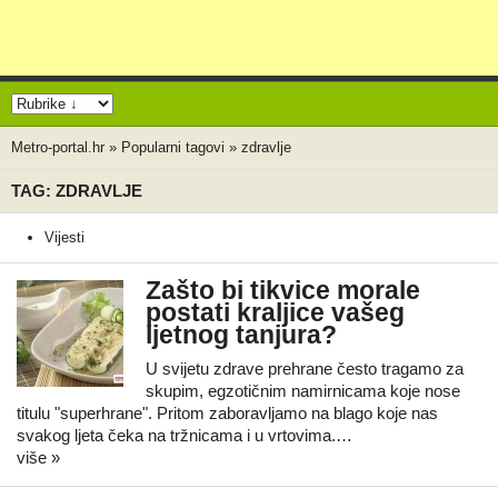
Metro-portal.hr
»
Popularni tagovi
»
zdravlje
TAG: ZDRAVLJE
Vijesti
Zašto bi tikvice morale
postati kraljice vašeg
ljetnog tanjura?
U svijetu zdrave prehrane često tragamo za
skupim, egzotičnim namirnicama koje nose
titulu "superhrane". Pritom zaboravljamo na blago koje nas
svakog ljeta čeka na tržnicama i u vrtovima.…
više »