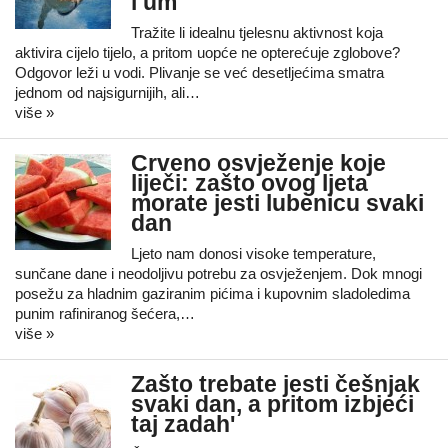
i um
Tražite li idealnu tjelesnu aktivnost koja
aktivira cijelo tijelo, a pritom uopće ne opterećuje zglobove?
Odgovor leži u vodi. Plivanje se već desetljećima smatra
jednom od najsigurnijih, ali…
više »
Crveno osvježenje koje
liječi: zašto ovog ljeta
morate jesti lubenicu svaki
dan
Ljeto nam donosi visoke temperature,
sunčane dane i neodoljivu potrebu za osvježenjem. Dok mnogi
posežu za hladnim gaziranim pićima i kupovnim sladoledima
punim rafiniranog šećera,…
više »
Zašto trebate jesti češnjak
svaki dan, a pritom izbjeći
taj zadah'