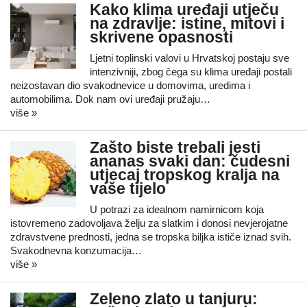
Kako klima uređaji utječu
na zdravlje: istine, mitovi i
skrivene opasnosti
Ljetni toplinski valovi u Hrvatskoj postaju sve
intenzivniji, zbog čega su klima uređaji postali
neizostavan dio svakodnevice u domovima, uredima i
automobilima. Dok nam ovi uređaji pružaju…
više »
Zašto biste trebali jesti
ananas svaki dan: čudesni
utjecaj tropskog kralja na
vaše tijelo
U potrazi za idealnom namirnicom koja
istovremeno zadovoljava želju za slatkim i donosi nevjerojatne
zdravstvene prednosti, jedna se tropska biljka ističe iznad svih.
Svakodnevna konzumacija…
više »
Zeleno zlato u tanjuru: