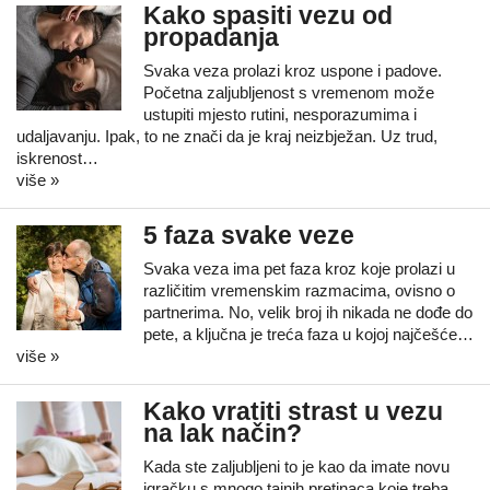
Kako spasiti vezu od
propadanja
Svaka veza prolazi kroz uspone i padove.
Početna zaljubljenost s vremenom može
ustupiti mjesto rutini, nesporazumima i
udaljavanju. Ipak, to ne znači da je kraj neizbježan. Uz trud,
iskrenost…
više »
5 faza svake veze
Svaka veza ima pet faza kroz koje prolazi u
različitim vremenskim razmacima, ovisno o
partnerima. No, velik broj ih nikada ne dođe do
pete, a ključna je treća faza u kojoj najčešće…
više »
Kako vratiti strast u vezu
na lak način?
Kada ste zaljubljeni to je kao da imate novu
igračku s mnogo tajnih pretinaca koje treba