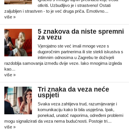
otkriti. Uzbudljivo je i strastveno! Ostati
zaljubljen i strastven - to je već druga priča. Emotivno…
više »
5 znakova da niste spremni
za vezu
Vjerojatno ste već imali mnoge veze s
dugoročnim partnerima ili ste stekli iskustva s
intimnim odnosima u Zagrebu te doživjeli
razdoblja samovanja između dvije veze. Iako mnogima izgleda
kao…
više »
Tri znaka da veza neće
uspjeti
Svaka veza zahtijeva trud, razumijevanje i
komunikaciju kako bi bila uspješna. Ipak,
ponekad, unatoč naporima, određeni problemi
mogu signalizirati da veza nema budućnosti. Postoje tri…
više »