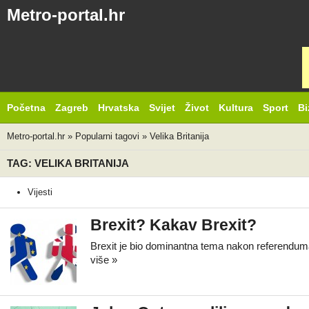
Metro-portal.hr
Početna
Zagreb
Hrvatska
Svijet
Život
Kultura
Sport
Bi
Metro-portal.hr
»
Popularni tagovi
»
Velika Britanija
TAG: VELIKA BRITANIJA
Vijesti
Brexit? Kakav Brexit?
Brexit je bio dominantna tema nakon referenduma
više »