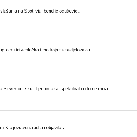
 slušanja na Spotifyju, bend je oduševio…
kupila su tri veslačka tima koja su sudjelovala u…
 za Sjevernu Irsku. Tjednima se spekuliralo o tome može…
om Kraljevstvu izradila i objavila…