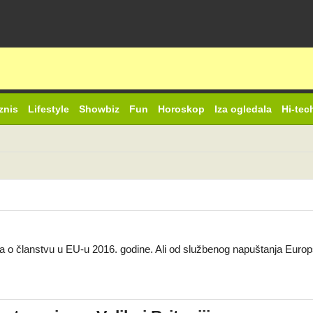
znis
Lifestyle
Showbiz
Fun
Horoskop
Iza ogledala
Hi-tec
 o članstvu u EU-u 2016. godine. Ali od službenog napuštanja Europsk