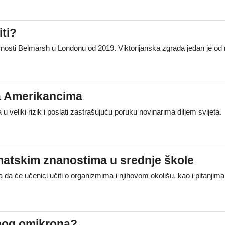
iti?
osti Belmarsh u Londonu od 2019. Viktorijanska zgrada jedan je od naj
ea Amerikancima
 veliki rizik i poslati zastrašujuću poruku novinarima diljem svijet
imatskim znanostima u srednje škole
 da će učenici učiti o organizmima i njihovom okolišu, kao i pitanjima
zbog omikrona?