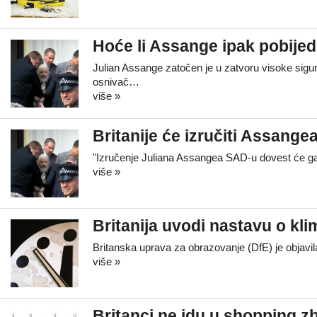
Hoće li Assange ipak pobijed
Julian Assange zatočen je u zatvoru visoke sigurn
osnivač…
više »
Britanije će izručiti Assang
"Izručenje Juliana Assangea SAD-u dovest će ga u
više »
Britanija uvodi nastavu o kl
Britanska uprava za obrazovanje (DfE) je objavila
više »
Britanci ne idu u shopping 