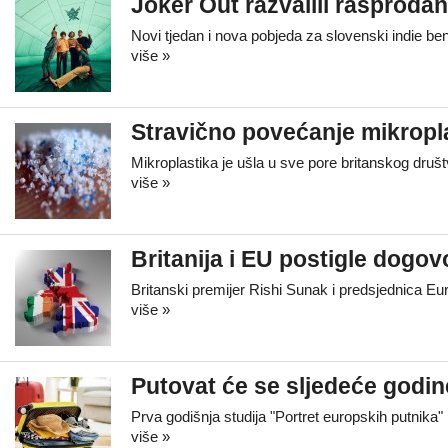
Joker Out razvalili rasprodanu
Novi tjedan i nova pobjeda za slovenski indie be
više »
Stravično povećanje mikropl
Mikroplastika je ušla u sve pore britanskog društ
više »
Britanija i EU postigle dogov
Britanski premijer Rishi Sunak i predsjednica E
više »
Putovat će se sljedeće godine
Prva godišnja studija "Portret europskih putnika" 
više »