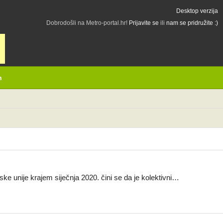
Desktop verzija
Dobrodošli na Metro-portal.hr!
Prijavite se
ili
nam se pridružite :)
h
e unije krajem siječnja 2020. čini se da je kolektivni…