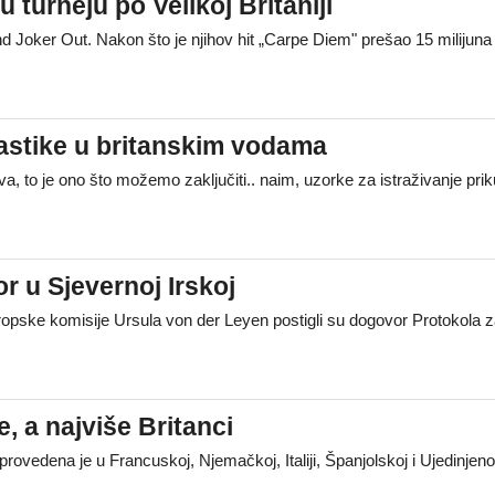
 turneju po Velikoj Britaniji
nd Joker Out. Nakon što je njihov hit „Carpe Diem" prešao 15 milijuna
astike u britanskim vodama
va, to je ono što možemo zaključiti.. naim, uzorke za istraživanje pri
or u Sjevernoj Irskoj
uropske komisije Ursula von der Leyen postigli su dogovor Protokola
, a najviše Britanci
provedena je u Francuskoj, Njemačkoj, Italiji, Španjolskoj i Ujedinjen