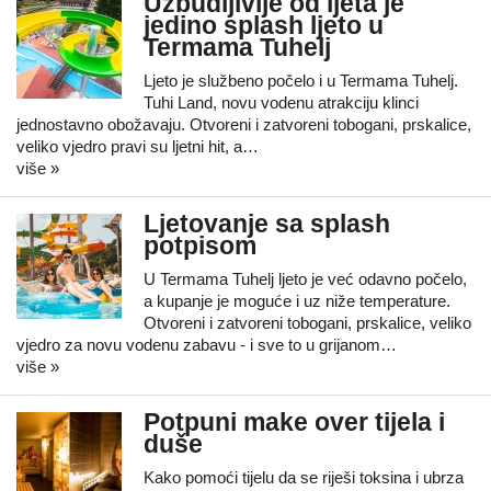
Uzbudljivije od ljeta je
jedino splash ljeto u
Termama Tuhelj
Ljeto je službeno počelo i u Termama Tuhelj.
Tuhi Land, novu vodenu atrakciju klinci
jednostavno obožavaju. Otvoreni i zatvoreni tobogani, prskalice,
veliko vjedro pravi su ljetni hit, a…
više »
Ljetovanje sa splash
potpisom
U Termama Tuhelj ljeto je već odavno počelo,
a kupanje je moguće i uz niže temperature.
Otvoreni i zatvoreni tobogani, prskalice, veliko
vjedro za novu vodenu zabavu - i sve to u grijanom…
više »
Potpuni make over tijela i
duše
Kako pomoći tijelu da se riješi toksina i ubrza