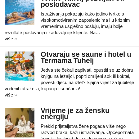
poslodavac
Istraživanja pokazuju kako jedino tvrtke s
visokomotiviranim zaposlenicima i u kriznim
vremenima uspješno posluju, imaju bolje
rezultate poslovanja i zadovoljnije klijente. Na…
više »
Otvaraju se saune i hotel u
Termama Tuhelj
Jedva ste čekali zaplivati, opustiti se uz dobru
knjigu na ležaljci, popiti omiljeni sok ili koktel,
povesti djecu na izlet? Sjajna vijest za ljubitelje
vodenih atrakcija, kupanja i sunčanja!…
više »
Vrijeme je za žensku
energiju
Prekid prijateljstva žene pogađa više nego
razvod braka, kažu istraživanja. Općepoznata
ženska lojalnost dolazi do punog izražaja