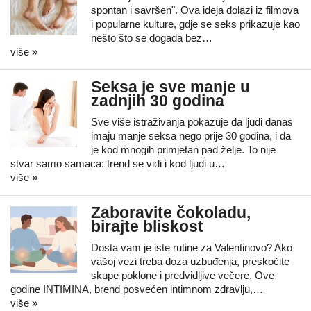
spontan i savršen". Ova ideja dolazi iz filmova
i popularne kulture, gdje se seks prikazuje kao
nešto što se događa bez…
više »
Seksa je sve manje u
zadnjih 30 godina
Sve više istraživanja pokazuje da ljudi danas
imaju manje seksa nego prije 30 godina, i da
je kod mnogih primjetan pad želje. To nije
stvar samo samaca: trend se vidi i kod ljudi u…
više »
Zaboravite čokoladu,
birajte bliskost
Dosta vam je iste rutine za Valentinovo? Ako
vašoj vezi treba doza uzbuđenja, preskočite
skupe poklone i predvidljive večere. Ove
godine INTIMINA, brend posvećen intimnom zdravlju,…
više »