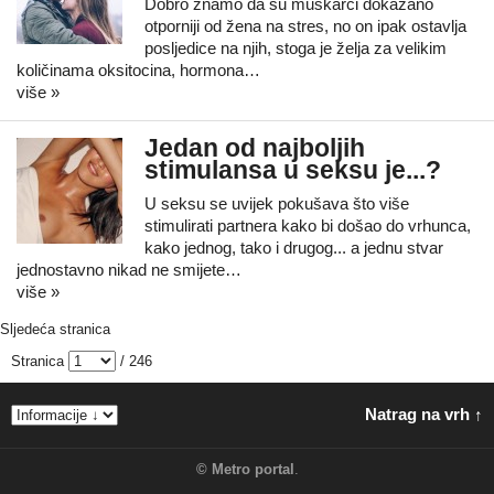
Dobro znamo da su muškarci dokazano
otporniji od žena na stres, no on ipak ostavlja
posljedice na njih, stoga je želja za velikim
količinama oksitocina, hormona…
više »
Jedan od najboljih
stimulansa u seksu je...?
U seksu se uvijek pokušava što više
stimulirati partnera kako bi došao do vrhunca,
kako jednog, tako i drugog... a jednu stvar
jednostavno nikad ne smijete…
više »
Sljedeća stranica
Stranica
/ 246
Natrag na vrh ↑
©
Metro portal
.