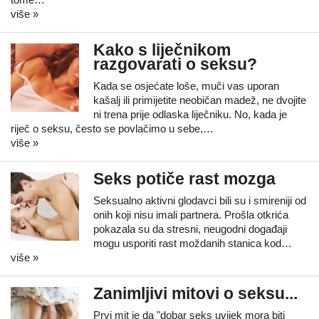
više »
Kako s liječnikom
razgovarati o seksu?
Kada se osjećate loše, muči vas uporan
kašalj ili primijetite neobičan madež, ne dvojite
ni trena prije odlaska liječniku. No, kada je
riječ o seksu, često se povlačimo u sebe,…
više »
Seks potiče rast mozga
Seksualno aktivni glodavci bili su i smireniji od
onih koji nisu imali partnera. Prošla otkrića
pokazala su da stresni, neugodni događaji
mogu usporiti rast moždanih stanica kod…
više »
Zanimljivi mitovi o seksu...
Prvi mit je da "dobar seks uvijek mora biti