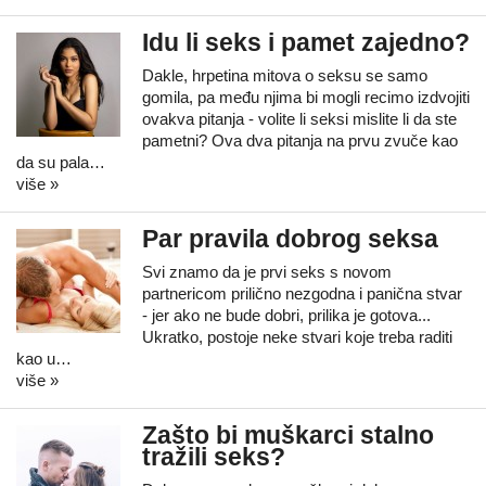
Idu li seks i pamet zajedno?
Dakle, hrpetina mitova o seksu se samo
gomila, pa među njima bi mogli recimo izdvojiti
ovakva pitanja - volite li seksi mislite li da ste
pametni? Ova dva pitanja na prvu zvuče kao
da su pala…
više »
Par pravila dobrog seksa
Svi znamo da je prvi seks s novom
partnericom prilično nezgodna i panična stvar
- jer ako ne bude dobri, prilika je gotova...
Ukratko, postoje neke stvari koje treba raditi
kao u…
više »
Zašto bi muškarci stalno
tražili seks?