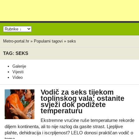
Metro-portal.hr
»
Popularni tagovi
»
seks
TAG: SEKS
Galerije
Vijesti
Video
Vodič za seks tijekom
toplinskog vala: ostanite
svježi dok podižete
temperaturu
Ekstremne vrućine ruše temperaturne rekorde
diljem kontinenta, ali to nije razlog da gasite strast. Ljepljive
plahte, dehidracija i iscrpljenost? LELO donosi praktičan vodič o
tome…