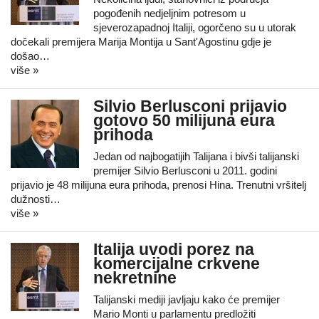
pogođenih nedjeljnim potresom u
sjeverozapadnoj Italiji, ogorčeno su u utorak
dočekali premijera Marija Montija u Sant'Agostinu gdje je
došao…
više »
Silvio Berlusconi prijavio
gotovo 50 milijuna eura
prihoda
Jedan od najbogatijih Talijana i bivši talijanski
premijer Silvio Berlusconi u 2011. godini
prijavio je 48 milijuna eura prihoda, prenosi Hina. Trenutni vršitelj
dužnosti…
više »
Italija uvodi porez na
komercijalne crkvene
nekretnine
Talijanski mediji javljaju kako će premijer
Mario Monti u parlamentu predložiti