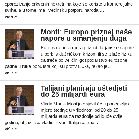
oporezivanje crkvenih nekretnina koje se koriste u komercijalne
svrhe, a u tome ima i većinsku potporu naroda,…
više »
Monti: Europo priznaj naše
napore u smanjenju duga
Europska unija mora priznati talijanske napore
u borbi s dužničkom krizom ili se izlaže riziku
da treće po veličini gospodarstvo eurozone
padne u ruke populista koji su protiv EU-a, rekao je…
više »
Talijani planiraju uštedjeti
do 25 milijardi eura
Vlada Marija Montija objavit će u ponedjeljak
mjere štednje u vrijednosti od 20 do 25
milijarda eura za razdoblje od iduće dvije
godine, objavili su vladini izvori. Italija se trudi…
više »