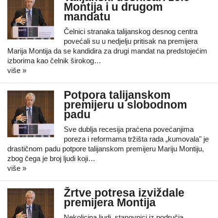
Montija i u drugom
mandatu
Čelnici stranaka talijanskog desnog centra
povećali su u nedjelju pritisak na premijera
Marija Montija da se kandidira za drugi mandat na predstojećim
izborima kao čelnik širokog…
više »
Potpora talijanskom
premijeru u slobodnom
padu
Sve dublja recesija praćena povećanjima
poreza i reformama tržišta rada „kumovala" je
drastičnom padu potpore talijanskom premijeru Mariju Montiju,
zbog čega je broj ljudi koji…
više »
Žrtve potresa izviždale
premijera Montija
Nekolicina ljudi, stanovnici iz područja