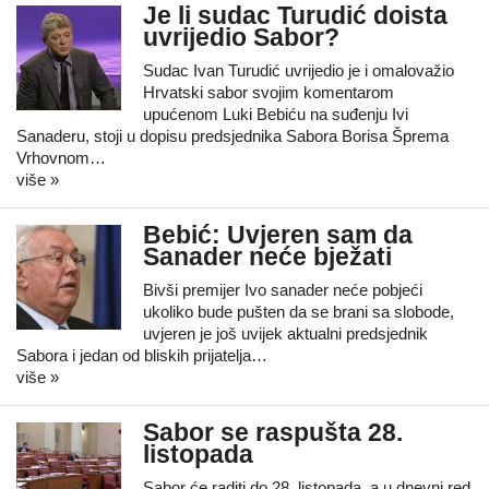
Je li sudac Turudić doista
uvrijedio Sabor?
Sudac Ivan Turudić uvrijedio je i omalovažio
Hrvatski sabor svojim komentarom
upućenom Luki Bebiću na suđenju Ivi
Sanaderu, stoji u dopisu predsjednika Sabora Borisa Šprema
Vrhovnom…
više »
Bebić: Uvjeren sam da
Sanader neće bježati
Bivši premijer Ivo sanader neće pobjeći
ukoliko bude pušten da se brani sa slobode,
uvjeren je još uvijek aktualni predsjednik
Sabora i jedan od bliskih prijatelja…
više »
Sabor se raspušta 28.
listopada
Sabor će raditi do 28. listopada, a u dnevni red