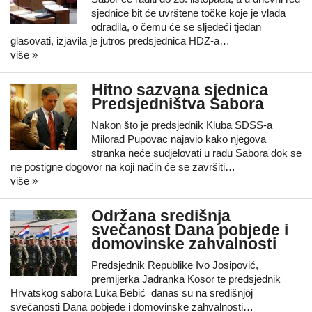
sjednice bit će uvrštene točke koje je vlada
odradila, o čemu će se sljedeći tjedan
glasovati, izjavila je jutros predsjednica HDZ-a…
više »
Hitno sazvana sjednica
Predsjedništva Sabora
Nakon što je predsjednik Kluba SDSS-a
Milorad Pupovac najavio kako njegova
stranka neće sudjelovati u radu Sabora dok se
ne postigne dogovor na koji način će se završiti…
više »
Održana središnja
svečanost Dana pobjede i
domovinske zahvalnosti
Predsjednik Republike Ivo Josipović,
premijerka Jadranka Kosor te predsjednik
Hrvatskog sabora Luka Bebić danas su na središnjoj
svečanosti Dana pobjede i domovinske zahvalnosti…