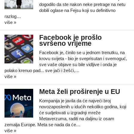
dogodilo da ste nakon neke pretrage na netu
dobili oglase na Fejsu koji su definitivno
razlog…
više »
Facebook je prošlo
svršeno vrijeme
Facebook je, činilo se u jednom trenutku, na
krovu svijeta - bio je sveprisutan i svemoguć,
sve vaše objave su bile vidljive i onda je
polako krenuo pad... sve jači i žešći,…
više »
Meta želi proširenje u EU
Kompanija je javila da će najveći broj
novozaposlenih u idućih nekoliko godina, koji
će sudjelovati u izgradnji mreže
Metaverzuma, raditi na daljinu iz osam
zemalja Europe. Meta se nada da će…
više »