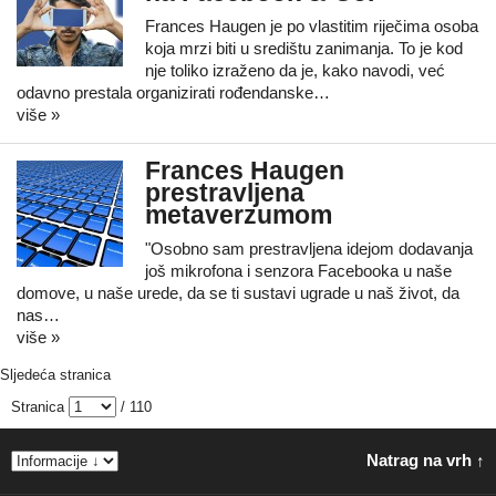
Frances Haugen je po vlastitim riječima osoba
koja mrzi biti u središtu zanimanja. To je kod
nje toliko izraženo da je, kako navodi, već
odavno prestala organizirati rođendanske…
više »
Frances Haugen
prestravljena
metaverzumom
"Osobno sam prestravljena idejom dodavanja
još mikrofona i senzora Facebooka u naše
domove, u naše urede, da se ti sustavi ugrade u naš život, da
nas…
više »
Sljedeća stranica
Stranica
/ 110
Natrag na vrh ↑