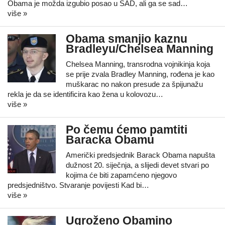
Obama je možda izgubio posao u SAD, ali ga se sad…
više »
Obama smanjio kaznu
Bradleyu/Chelsea Manning
Chelsea Manning, transrodna vojnikinja koja
se prije zvala Bradley Manning, rođena je kao
muškarac no nakon presude za špijunažu
rekla je da se identificira kao žena u kolovozu…
više »
Po čemu ćemo pamtiti
Baracka Obamu
Američki predsjednik Barack Obama napušta
dužnost 20. siječnja, a slijedi devet stvari po
kojima će biti zapamćeno njegovo
predsjedništvo. Stvaranje povijesti Kad bi…
više »
Ugroženo Obamino