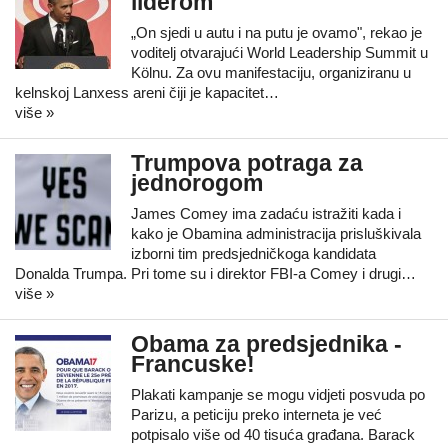
liderom
„On sjedi u autu i na putu je ovamo", rekao je
voditelj otvarajući World Leadership Summit u
Kölnu. Za ovu manifestaciju, organiziranu u
kelnskoj Lanxess areni čiji je kapacitet…
više »
Trumpova potraga za
jednorogom
James Comey ima zadaću istražiti kada i
kako je Obamina administracija prisluškivala
izborni tim predsjedničkoga kandidata
Donalda Trumpa. Pri tome su i direktor FBI-a Comey i drugi…
više »
Obama za predsjednika -
Francuske!
Plakati kampanje se mogu vidjeti posvuda po
Parizu, a peticiju preko interneta je već
potpisalo više od 40 tisuća građana. Barack