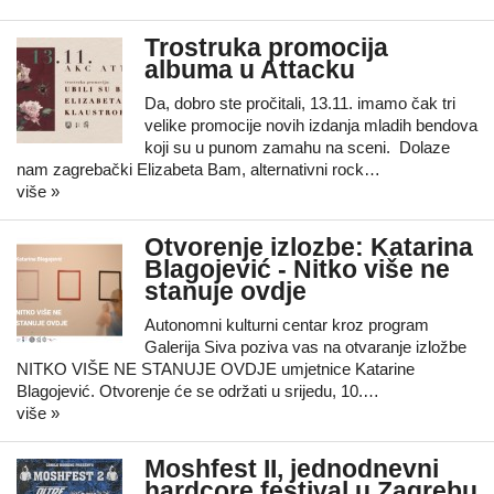
Trostruka promocija
albuma u Attacku
Da, dobro ste pročitali, 13.11. imamo čak tri
velike promocije novih izdanja mladih bendova
koji su u punom zamahu na sceni. Dolaze
nam zagrebački Elizabeta Bam, alternativni rock…
više »
Otvorenje izlozbe: Katarina
Blagojević - Nitko više ne
stanuje ovdje
Autonomni kulturni centar kroz program
Galerija Siva poziva vas na otvaranje izložbe
NITKO VIŠE NE STANUJE OVDJE umjetnice Katarine
Blagojević. Otvorenje će se održati u srijedu, 10.…
više »
Moshfest II, jednodnevni
hardcore festival u Zagrebu