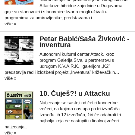
Attackove hibridne zajednice u Dugavama,
gdje su stanovnici i stanovnice kvarta mogli uživati u
programima za umirovljenike, predstavama i…
više »
Petar Babić/Saša Živković -
Inventura
Autonomni kulturni centar Attack, kroz
program Galerija Siva, u partnerstvu s
udrugom K.V.A.R.K. i galerijom „K2"
predstavlja rad i izložbeni projekt „Inventura" križevačkih…
više »
10. Čuješ?! u Attacku
Natjecanje se sastoji od četiri koncertne
večeri, na kojima nastupa po tri izvođača.
Između tih 12 izvođača, žiri će odabrati tri
najbolja koja će nastupiti u finalnoj večeri
natjecanja…
više »