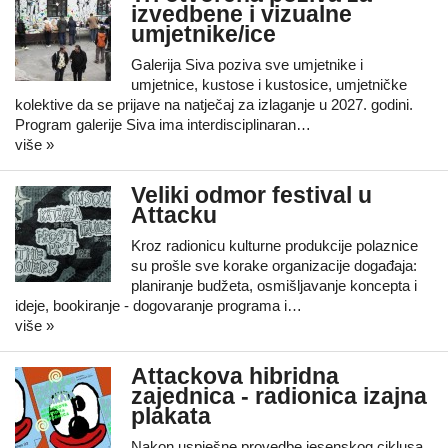
izvedbene i vizualne
umjetnike/ice
Galerija Siva poziva sve umjetnike i
umjetnice, kustose i kustosice, umjetničke
kolektive da se prijave na natječaj za izlaganje u 2027. godini.
Program galerije Siva ima interdisciplinaran…
više »
Veliki odmor festival u
Attacku
Kroz radionicu kulturne produkcije polaznice
su prošle sve korake organizacije događaja:
planiranje budžeta, osmišljavanje koncepta i
ideje, bookiranje - dogovaranje programa i…
više »
Attackova hibridna
zajednica - radionica izajna
plakata
Nakon uspješne provedbe jesenskog ciklusa