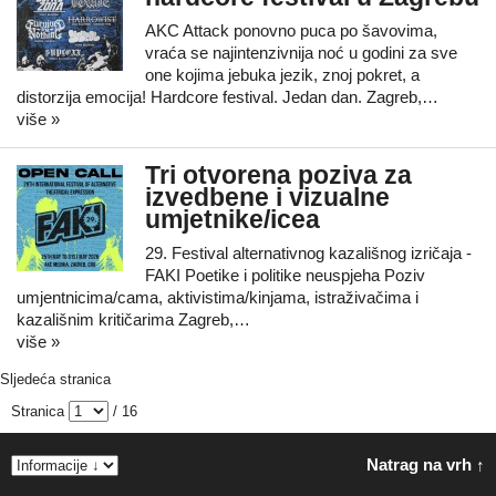
AKC Attack ponovno puca po šavovima,
vraća se najintenzivnija noć u godini za sve
one kojima jebuka jezik, znoj pokret, a
distorzija emocija! Hardcore festival. Jedan dan. Zagreb,…
više »
Tri otvorena poziva za
izvedbene i vizualne
umjetnike/icea
29. Festival alternativnog kazališnog izričaja -
FAKI Poetike i politike neuspjeha Poziv
umjentnicima/cama, aktivistima/kinjama, istraživačima i
kazališnim kritičarima Zagreb,…
više »
Sljedeća stranica
Stranica
/ 16
Natrag na vrh ↑