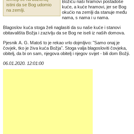
Božiću naši hramovi postadoše
istini da se Bog udomio
kuće, a kuće hramovi, jer se Bog
na zemlji.
okućio na zemlji da stanuje među
nama, s nama i u nama.
Blagoslov kuća stoga želi naglasiti da su naše kuće i stanovi
obitavališta Božja i zazivlju da se Bog ne iseli iz naših domova.
Pjesnik A. G. Matoš to je rekao vrlo dojmljivo: "Samo onaj je
čovjek, tko je živa kuća Božja". Stoga valja blagosloviti čovjeka,
obitelj, da bi on sam, njegova obitelj i njegov svijet - bili dom Božji.
06.01.2020. 12:01:00