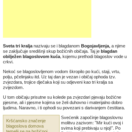
Sveta tri kralja
nazivaju se i blagdanom
Bogojavljenja,
a njime
se zaključuje središnji skup božićnih običaja. Taj je
blagdan
obilježen blagoslovom kuća
, kojemu prethodi blagoslov vode u
crkvi.
Nekoć se blagoslovljenom vodom škropilo po kući, staji, vrtu,
polju, pčelinjaku itd. Uz taj dan je vezan i običaj ophoda tzv.
zvjezdara, trojice dječaka koji su odjeveni kao tri kralja sa
zvijezdom.
U tom običaju prisutne su kolede pa zvjezdari pjevaju božićne
pjesme, ali i pjesme kojima se želi duhovno i materijalno dobro
ljudima. Naravno, i ti ophodi su povezani s darivanjem čestitara.
Svećenik započinje blagoslovnu
Kršćansko značenje
molitvu zazivom: "Mir kući ovoj i
blagoslova domova
svima koji prebivaju u njoj!". Po
temelji se na božićnoj