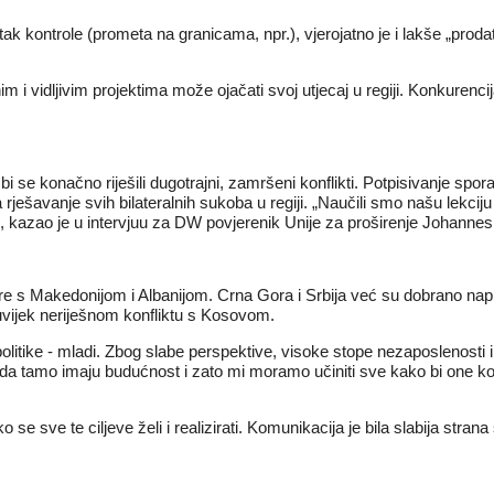
tak kontrole (prometa na granicama, npr.), vjerojatno je i lakše „prod
i vidljivim projektima može ojačati svoj utjecaj u regiji. Konkurencij
 bi se konačno riješili dugotrajni, zamršeni konflikti. Potpisivanje
 rješavanje svih bilateralnih sukoba u regiji. „Naučili smo našu lekc
nja", kazao je u intervjuu za DW povjerenik Unije za proširenje Johanne
e s Makedonijom i Albanijom. Crna Gora i Srbija već su dobrano nap
uvijek neriješnom konfliktu s Kosovom.
olitike - mladi. Zbog slabe perspektive, visoke stope nezaposlenosti i n
tamo imaju budućnost i zato mi moramo učiniti sve kako bi one koji s
o se sve te ciljeve želi i realizirati. Komunikacija je bila slabija str