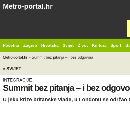
Metro-portal.hr
Početna
Zagreb
Hrvatska
Svijet
Život
Kultura
Sport
Bi
Metro-portal.hr
»
Summit bez pitanja – i bez odgovora
« SVIJET
INTEGRACIJE
Summit bez pitanja – i bez odgovo
U jeku krize britanske vlade, u Londonu se održao