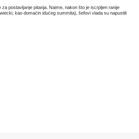
e za postavljanje pitanja. Naime, nakon što je iscrpljen ranije
orawiecki, kao domaćin idućeg summita), šefovi vlada su napustili