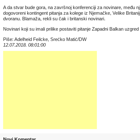
A da stvar bude gora, na završnoj konferenciji za novinare, među njima 
dogovoreni kontingent pitanja za kolege iz Njemačke, Velike Britanij
dvoranu. Blamaža, rekli su čak i britanski novinari.
Novinari koji su imali prilike postaviti pitanje Zapadni Balkan uzgre
Piše: Adelheid Feilcke, Srećko Matić/DW
12.07.2018. 08:01:00
Novi Komentar