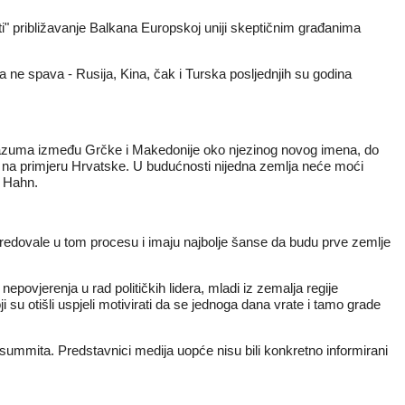
ati" približavanje Balkana Europskoj uniji skeptičnim građanima
a ne spava - Rusija, Kina, čak i Turska posljednjih su godina
 sporazuma između Grčke i Makedonije oko njezinog novog imena, do
iju na primjeru Hrvatske. U budućnosti nijedna zemlja neće moći
s Hahn.
redovale u tom procesu i imaju najbolje šanse da budu prve zemlje
epovjerenja u rad političkih lidera, mladi iz zemalja regije
u otišli uspjeli motivirati da se jednoga dana vrate i tamo grade
ana summita. Predstavnici medija uopće nisu bili konkretno informirani