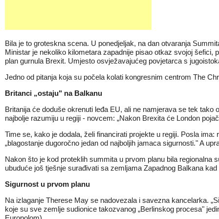
Bila je to groteskna scena. U ponedjeljak, na dan otvaranja Summit
Ministar je nekoliko kilometara zapadnije pisao otkaz svojoj šefici,
plan gurnula Brexit. Umjesto osvježavajućeg povjetarca s jugoisto
Jedno od pitanja koja su počela kolati kongresnim centrom The Chry
Britanci „ostaju" na Balkanu
Britanija će doduše okrenuti leđa EU, ali ne namjerava se tek tako 
najbolje razumiju u regiji - novcem: „Nakon Brexita će London pojač
Time se, kako je dodala, želi financirati projekte u regiji. Posla i
„blagostanje dugoročno jedan od najboljih jamaca sigurnosti." A upra
Nakon što je kod proteklih summita u prvom planu bila regionalna su
ubuduće još tješnje surađivati sa zemljama Zapadnog Balkana kad se r
Sigurnost u prvom planu
Na izlaganje Therese May se nadovezala i savezna kancelarka. „Sigu
koje su sve zemlje sudionice takozvanog „Berlinskog procesa" jedinst
Europolom).