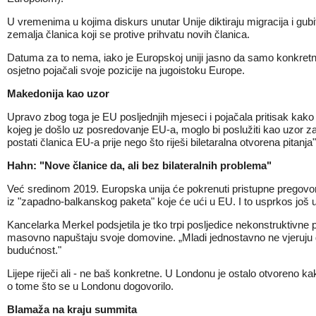
U vremenima u kojima diskurs unutar Unije diktiraju migracija i gubi
zemalja članica koji se protive prihvatu novih članica.
Datuma za to nema, iako je Europskoj uniji jasno da samo konkretnim 
osjetno pojačali svoje pozicije na jugoistoku Europe.
Makedonija kao uzor
Upravo zbog toga je EU posljednjih mjeseci i pojačala pritisak kako
kojeg je došlo uz posredovanje EU-a, moglo bi poslužiti kao uzor za
postati članica EU-a prije nego što riješi biletaralna otvorena pita
Hahn: "Nove članice da, ali bez bilateralnih problema"
Već sredinom 2019. Europska unija će pokrenuti pristupne pregovor
iz "zapadno-balkanskog paketa" koje će ući u EU. I to usprkos još 
Kancelarka Merkel podsjetila je tko trpi posljedice nekonstruktivne p
masovno napuštaju svoje domovine. „Mladi jednostavno ne vjeruju da 
budućnost."
Lijepe riječi ali - ne baš konkretne. U Londonu je ostalo otvoreno kak
o tome što se u Londonu dogovorilo.
Blamaža na kraju summita