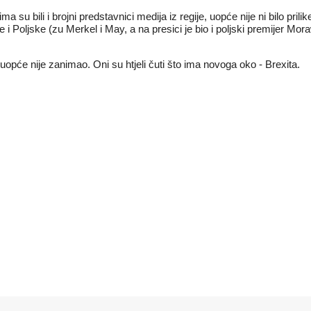
su bili i brojni predstavnici medija iz regije, uopće nije ni bilo prilik
e i Poljske (zu Merkel i May, a na presici je bio i poljski premijer M
d uopće nije zanimao. Oni su htjeli čuti što ima novoga oko - Brexita.