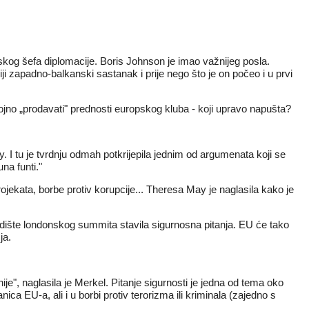
skog šefa diplomacije. Boris Johnson je imao važnijeg posla.
ji zapadno-balkanski sastanak i prije nego što je on počeo i u prvi
jno „prodavati" prednosti europskog kluba - koji upravo napušta?
 I tu je tvrdnju odmah potkrijepila jednim od argumenata koji se
na funti."
ojekata, borbe protiv korupcije... Theresa May je naglasila kako je
redište londonskog summita stavila sigurnosna pitanja. EU će tako
ja.
", naglasila je Merkel. Pitanje sigurnosti je jedna od tema oko
a EU-a, ali i u borbi protiv terorizma ili kriminala (zajedno s