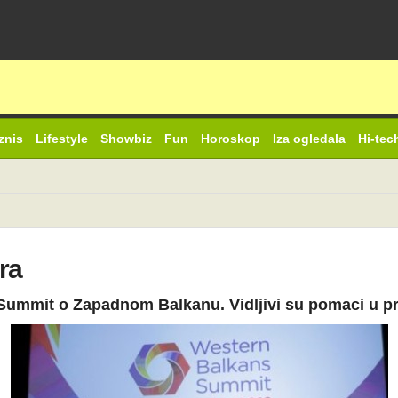
znis
Lifestyle
Showbiz
Fun
Horoskop
Iza ogledala
Hi-tec
ra
 Summit o Zapadnom Balkanu. Vidljivi su pomaci u pr