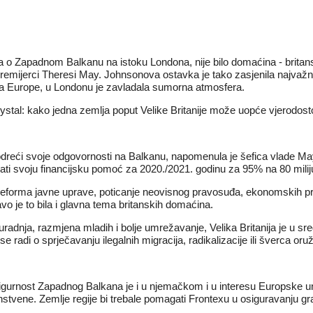
a o Zapadnom Balkanu na istoku Londona, nije bilo domaćina - britan
 premijerci Theresi May. Johnsonova ostavka je tako zasjenila najvažni
ka Europe, u Londonu je zavladala sumorna atmosfera.
stal: kako jedna zemlja poput Velike Britanije može uopće vjerodosto
odreći svoje odgovornosti na Balkanu, napomenula je šefica vlade May.
ati svoju financijsku pomoć za 2020./2021. godinu za 95% na 80 miliju
ma: reforma javne uprave, poticanje neovisnog pravosuđa, ekonomskih pr
vo je to bila i glavna tema britanskih domaćina.
radnja, razmjena mladih i bolje umrežavanje, Velika Britanija je u s
adi o sprječavanju ilegalnih migracija, radikalizacije ili šverca oruž
rnost Zapadnog Balkana je i u njemačkom i u interesu Europske unije
vene. Zemlje regije bi trebale pomagati Frontexu u osiguravanju granic