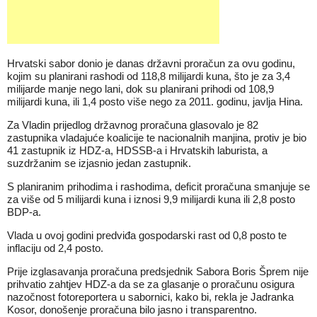
Hrvatski sabor donio je danas državni proračun za ovu godinu,
kojim su planirani rashodi od 118,8 milijardi kuna, što je za 3,4
milijarde manje nego lani, dok su planirani prihodi od 108,9
milijardi kuna, ili 1,4 posto više nego za 2011. godinu, javlja Hina.
Za Vladin prijedlog državnog proračuna glasovalo je 82
zastupnika vladajuće koalicije te nacionalnih manjina, protiv je bio
41 zastupnik iz HDZ-a, HDSSB-a i Hrvatskih laburista, a
suzdržanim se izjasnio jedan zastupnik.
S planiranim prihodima i rashodima, deficit proračuna smanjuje se
za više od 5 milijardi kuna i iznosi 9,9 milijardi kuna ili 2,8 posto
BDP-a.
Vlada u ovoj godini predviđa gospodarski rast od 0,8 posto te
inflaciju od 2,4 posto.
Prije izglasavanja proračuna predsjednik Sabora Boris Šprem nije
prihvatio zahtjev HDZ-a da se za glasanje o proračunu osigura
nazočnost fotoreportera u sabornici, kako bi, rekla je Jadranka
Kosor, donošenje proračuna bilo jasno i transparentno.