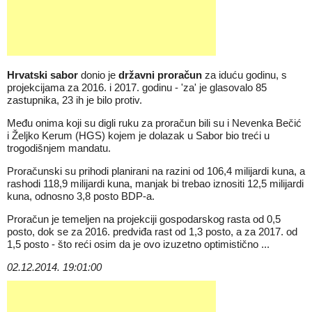
Hrvatski sabor
donio je
državni proračun
za iduću godinu, s
projekcijama za 2016. i 2017. godinu - 'za' je glasovalo 85
zastupnika, 23 ih je bilo protiv.
Među onima koji su digli ruku za proračun bili su i Nevenka Bečić
i Željko Kerum (HGS) kojem je dolazak u Sabor bio treći u
trogodišnjem mandatu.
Proračunski su prihodi planirani na razini od 106,4 milijardi kuna, a
rashodi 118,9 milijardi kuna, manjak bi trebao iznositi 12,5 milijardi
kuna, odnosno 3,8 posto BDP-a.
Proračun je temeljen na projekciji gospodarskog rasta od 0,5
posto, dok se za 2016. predviđa rast od 1,3 posto, a za 2017. od
1,5 posto - što reći osim da je ovo izuzetno optimistično ...
02.12.2014. 19:01:00