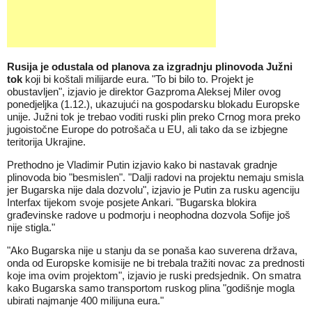
Rusija je odustala od planova za izgradnju plinovoda Južni
tok
koji bi koštali milijarde eura. "To bi bilo to. Projekt je
obustavljen", izjavio je direktor Gazproma Aleksej Miler ovog
ponedjeljka (1.12.), ukazujući na gospodarsku blokadu Europske
unije. Južni tok je trebao voditi ruski plin preko Crnog mora preko
jugoistočne Europe do potrošača u EU, ali tako da se izbjegne
teritorija Ukrajine.
Prethodno je Vladimir Putin izjavio kako bi nastavak gradnje
plinovoda bio "besmislen". "Dalji radovi na projektu nemaju smisla
jer Bugarska nije dala dozvolu", izjavio je Putin za rusku agenciju
Interfax tijekom svoje posjete Ankari. "Bugarska blokira
građevinske radove u podmorju i neophodna dozvola Sofije još
nije stigla."
"Ako Bugarska nije u stanju da se ponaša kao suverena država,
onda od Europske komisije ne bi trebala tražiti novac za prednosti
koje ima ovim projektom", izjavio je ruski predsjednik. On smatra
kako Bugarska samo transportom ruskog plina "godišnje mogla
ubirati najmanje 400 milijuna eura."