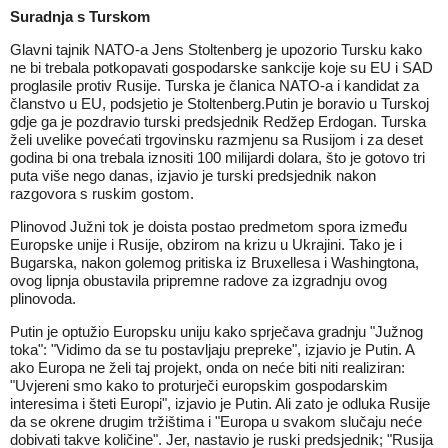
Suradnja s Turskom
Glavni tajnik NATO-a Jens Stoltenberg je upozorio Tursku kako
ne bi trebala potkopavati gospodarske sankcije koje su EU i SAD
proglasile protiv Rusije. Turska je članica NATO-a i kandidat za
članstvo u EU, podsjetio je Stoltenberg.Putin je boravio u Turskoj
gdje ga je pozdravio turski predsjednik Redžep Erdogan. Turska
želi uvelike povećati trgovinsku razmjenu sa Rusijom i za deset
godina bi ona trebala iznositi 100 milijardi dolara, što je gotovo tri
puta više nego danas, izjavio je turski predsjednik nakon
razgovora s ruskim gostom.
Plinovod Južni tok je doista postao predmetom spora između
Europske unije i Rusije, obzirom na krizu u Ukrajini. Tako je i
Bugarska, nakon golemog pritiska iz Bruxellesa i Washingtona,
ovog lipnja obustavila pripremne radove za izgradnju ovog
plinovoda.
Putin je optužio Europsku uniju kako sprječava gradnju "Južnog
toka": "Vidimo da se tu postavljaju prepreke", izjavio je Putin. A
ako Europa ne želi taj projekt, onda on neće biti niti realiziran:
"Uvjereni smo kako to proturječi europskim gospodarskim
interesima i šteti Europi", izjavio je Putin. Ali zato je odluka Rusije
da se okrene drugim tržištima i "Europa u svakom slučaju neće
dobivati takve količine". Jer, nastavio je ruski predsjednik; "Rusija