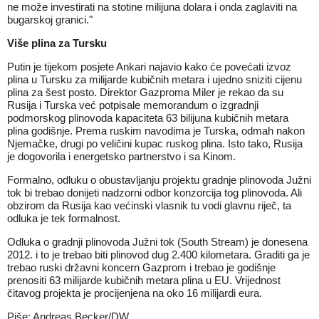
ne može investirati na stotine milijuna dolara i onda zaglaviti na
bugarskoj granici."
Više plina za Tursku
Putin je tijekom posjete Ankari najavio kako će povećati izvoz
plina u Tursku za milijarde kubičnih metara i ujedno sniziti cijenu
plina za šest posto. Direktor Gazproma Miler je rekao da su
Rusija i Turska već potpisale memorandum o izgradnji
podmorskog plinovoda kapaciteta 63 bilijuna kubičnih metara
plina godišnje. Prema ruskim navodima je Turska, odmah nakon
Njemačke, drugi po veličini kupac ruskog plina. Isto tako, Rusija
je dogovorila i energetsko partnerstvo i sa Kinom.
Formalno, odluku o obustavljanju projektu gradnje plinovoda Južni
tok bi trebao donijeti nadzorni odbor konzorcija tog plinovoda. Ali
obzirom da Rusija kao većinski vlasnik tu vodi glavnu riječ, ta
odluka je tek formalnost.
Odluka o gradnji plinovoda Južni tok (South Stream) je donesena
2012. i to je trebao biti plinovod dug 2.400 kilometara. Graditi ga je
trebao ruski državni koncern Gazprom i trebao je godišnje
prenositi 63 milijarde kubičnih metara plina u EU. Vrijednost
čitavog projekta je procijenjena na oko 16 milijardi eura.
Piše: Andreas Becker/DW