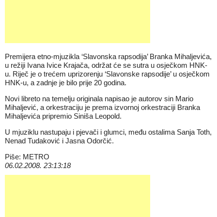
Premijera etno-mjuzikla ‘Slavonska rapsodija’ Branka Mihaljevića,
u režiji Ivana Ivice Krajača, održat će se sutra u osječkom HNK-
u. Riječ je o trećem uprizorenju ‘Slavonske rapsodije’ u osječkom
HNK-u, a zadnje je bilo prije 20 godina.
Novi libreto na temelju originala napisao je autorov sin Mario
Mihaljević, a orkestraciju je prema izvornoj orkestraciji Branka
Mihaljevića pripremio Siniša Leopold.
U mjuziklu nastupaju i pjevači i glumci, među ostalima Sanja Toth,
Nenad Tudaković i Jasna Odorčić.
Piše: METRO
06.02.2008. 23:13:18