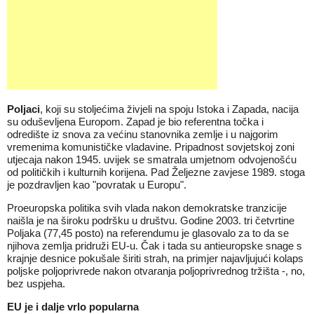
Poljaci
, koji su stoljećima živjeli na spoju Istoka i Zapada, nacija
su oduševljena Europom. Zapad je bio referentna točka i
odredište iz snova za većinu stanovnika zemlje i u najgorim
vremenima komunističke vladavine. Pripadnost sovjetskoj zoni
utjecaja nakon 1945. uvijek se smatrala umjetnom odvojenošću
od političkih i kulturnih korijena. Pad Željezne zavjese 1989. stoga
je pozdravljen kao "povratak u Europu".
Proeuropska politika svih vlada nakon demokratske tranzicije
naišla je na široku podršku u društvu. Godine 2003. tri četvrtine
Poljaka (77,45 posto) na referendumu je glasovalo za to da se
njihova zemlja pridruži EU-u. Čak i tada su antieuropske snage s
krajnje desnice pokušale širiti strah, na primjer najavljujući kolaps
poljske poljoprivrede nakon otvaranja poljoprivrednog tržišta -, no,
bez uspjeha.
EU je i dalje vrlo popularna