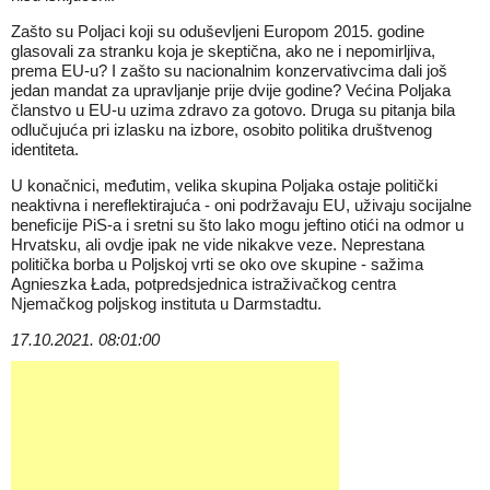
Zašto su Poljaci koji su oduševljeni Europom 2015. godine
glasovali za stranku koja je skeptična, ako ne i nepomirljiva,
prema EU-u? I zašto su nacionalnim konzervativcima dali još
jedan mandat za upravljanje prije dvije godine? Većina Poljaka
članstvo u EU-u uzima zdravo za gotovo. Druga su pitanja bila
odlučujuća pri izlasku na izbore, osobito politika društvenog
identiteta.
U konačnici, međutim, velika skupina Poljaka ostaje politički
neaktivna i nereflektirajuća - oni podržavaju EU, uživaju socijalne
beneficije PiS-a i sretni su što lako mogu jeftino otići na odmor u
Hrvatsku, ali ovdje ipak ne vide nikakve veze. Neprestana
politička borba u Poljskoj vrti se oko ove skupine - sažima
Agnieszka Łada, potpredsjednica istraživačkog centra
Njemačkog poljskog instituta u Darmstadtu.
17.10.2021. 08:01:00