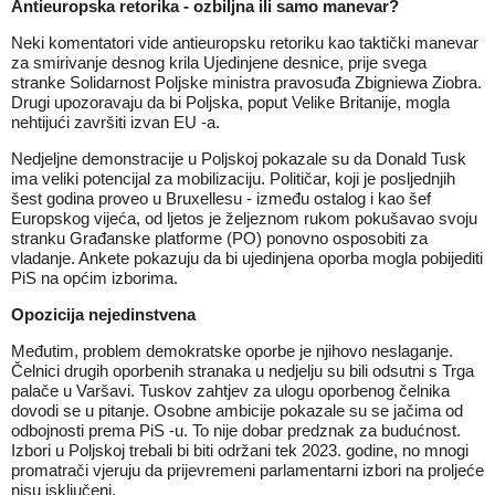
Antieuropska retorika - ozbiljna ili samo manevar?
Neki komentatori vide antieuropsku retoriku kao taktički manevar
za smirivanje desnog krila Ujedinjene desnice, prije svega
stranke Solidarnost Poljske ministra pravosuđa Zbigniewa Ziobra.
Drugi upozoravaju da bi Poljska, poput Velike Britanije, mogla
nehtijući završiti izvan EU -a.
Nedjeljne demonstracije u Poljskoj pokazale su da Donald Tusk
ima veliki potencijal za mobilizaciju. Političar, koji je posljednjih
šest godina proveo u Bruxellesu - između ostalog i kao šef
Europskog vijeća, od ljetos je željeznom rukom pokušavao svoju
stranku Građanske platforme (PO) ponovno osposobiti za
vladanje. Ankete pokazuju da bi ujedinjena oporba mogla pobijediti
PiS na općim izborima.
Opozicija nejedinstvena
Međutim, problem demokratske oporbe je njihovo neslaganje.
Čelnici drugih oporbenih stranaka u nedjelju su bili odsutni s Trga
palače u Varšavi. Tuskov zahtjev za ulogu oporbenog čelnika
dovodi se u pitanje. Osobne ambicije pokazale su se jačima od
odbojnosti prema PiS -u. To nije dobar predznak za budućnost.
Izbori u Poljskoj trebali bi biti održani tek 2023. godine, no mnogi
promatrači vjeruju da prijevremeni parlamentarni izbori na proljeće
nisu isključeni.