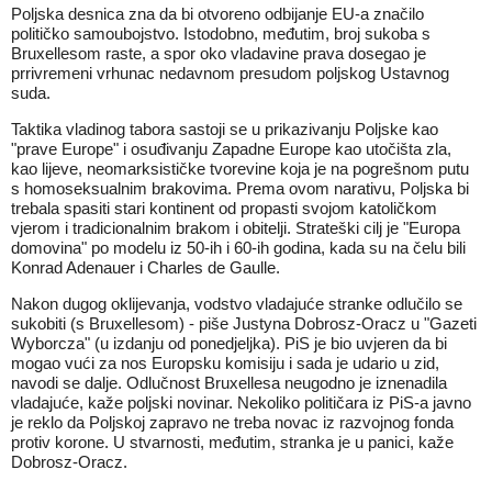
Poljska desnica zna da bi otvoreno odbijanje EU-a značilo
političko samoubojstvo. Istodobno, međutim, broj sukoba s
Bruxellesom raste, a spor oko vladavine prava dosegao je
prrivremeni vrhunac nedavnom presudom poljskog Ustavnog
suda.
Taktika vladinog tabora sastoji se u prikazivanju Poljske kao
"prave Europe" i osuđivanju Zapadne Europe kao utočišta zla,
kao lijeve, neomarksističke tvorevine koja je na pogrešnom putu
s homoseksualnim brakovima. Prema ovom narativu, Poljska bi
trebala spasiti stari kontinent od propasti svojom katoličkom
vjerom i tradicionalnim brakom i obitelji. Strateški cilj je "Europa
domovina" po modelu iz 50-ih i 60-ih godina, kada su na čelu bili
Konrad Adenauer i Charles de Gaulle.
Nakon dugog oklijevanja, vodstvo vladajuće stranke odlučilo se
sukobiti (s Bruxellesom) - piše Justyna Dobrosz-Oracz u "Gazeti
Wyborcza" (u izdanju od ponedjeljka). PiS je bio uvjeren da bi
mogao vući za nos Europsku komisiju i sada je udario u zid,
navodi se dalje. Odlučnost Bruxellesa neugodno je iznenadila
vladajuće, kaže poljski novinar. Nekoliko političara iz PiS-a javno
je reklo da Poljskoj zapravo ne treba novac iz razvojnog fonda
protiv korone. U stvarnosti, međutim, stranka je u panici, kaže
Dobrosz-Oracz.