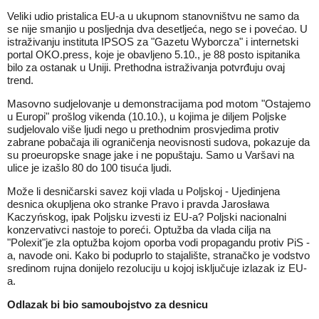
Veliki udio pristalica EU-a u ukupnom stanovništvu ne samo da
se nije smanjio u posljednja dva desetljeća, nego se i povećao. U
istraživanju instituta IPSOS za "Gazetu Wyborcza" i internetski
portal OKO.press, koje je obavljeno 5.10., je 88 posto ispitanika
bilo za ostanak u Uniji. Prethodna istraživanja potvrđuju ovaj
trend.
Masovno sudjelovanje u demonstracijama pod motom "Ostajemo
u Europi" prošlog vikenda (10.10.), u kojima je diljem Poljske
sudjelovalo više ljudi nego u prethodnim prosvjedima protiv
zabrane pobačaja ili ograničenja neovisnosti sudova, pokazuje da
su proeuropske snage jake i ne popuštaju. Samo u Varšavi na
ulice je izašlo 80 do 100 tisuća ljudi.
Može li desničarski savez koji vlada u Poljskoj - Ujedinjena
desnica okupljena oko stranke Pravo i pravda Jarosława
Kaczyńskog, ipak Poljsku izvesti iz EU-a? Poljski nacionalni
konzervativci nastoje to poreći. Optužba da vlada cilja na
"Polexit"je zla optužba kojom oporba vodi propagandu protiv PiS -
a, navode oni. Kako bi poduprlo to stajalište, stranačko je vodstvo
sredinom rujna donijelo rezoluciju u kojoj isključuje izlazak iz EU-
a.
Odlazak bi bio samoubojstvo za desnicu