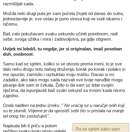
razmišljati sada.
Možda neki drugi puta jer sam počela živjeti od danas do sutra,
jednostavnije je, sve ostao je puno stresa koji ne vodi nikamo i
ničemu.
Baš zato pokušavam svaku sekundu učiniti posebnom, radi
sebe, svoga užitka i mira i zadovoljstva, pa gdje stignem.
Uvijek mi lebdiš,
tu negdje,
jer si originalan, imaš poseban
duh, osobnost
.
Samo kad se sjetim, koliko si se otvorio prema meni, to je sve
dalo neku drugu notu našeg druženja, korak po korak i polako si
me opustio, zamislio i razbuktao moju maštu. Davao si mi
zadatke, ako tako mogu sada nazvati sve tvoje naruđbe moga
pisanja dok sam te čekala. Želio si da sam uz tebe svojim
riječima, da ispunjavaš baš svaki sekund sa mnom kada nismo
zajedno.
Onda naiđem na jednu izreku :" Ne vraćaj se u naručje onih koji
su te slomili. Vrijeme je da oprostiš sebi što si pristala na manje
od onog što zaslužuješ".
Napisala bih ti priču a potom
Pa se sjetim kako sam
pažljivo svaku tvoju gestu upijala.