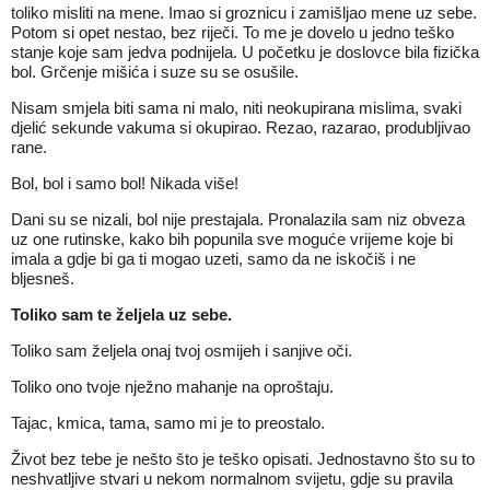
toliko misliti na mene. Imao si groznicu i zamišljao mene uz sebe.
Potom si opet nestao, bez riječi. To me je dovelo u jedno teško
stanje koje sam jedva podnijela. U početku je doslovce bila fizička
bol. Grčenje mišića i suze su se osušile.
Nisam smjela biti sama ni malo, niti neokupirana mislima, svaki
djelić sekunde vakuma si okupirao. Rezao, razarao, produbljivao
rane.
Bol, bol i samo bol! Nikada više!
Dani su se nizali, bol nije prestajala. Pronalazila sam niz obveza
uz one rutinske, kako bih popunila sve moguće vrijeme koje bi
imala a gdje bi ga ti mogao uzeti, samo da ne iskočiš i ne
bljesneš.
Toliko sam te željela uz sebe.
Toliko sam željela onaj tvoj osmijeh i sanjive oči.
Toliko ono tvoje nježno mahanje na oproštaju.
Tajac, kmica, tama, samo mi je to preostalo.
Život bez tebe je nešto što je teško opisati. Jednostavno što su to
neshvatljive stvari u nekom normalnom svijetu, gdje su pravila