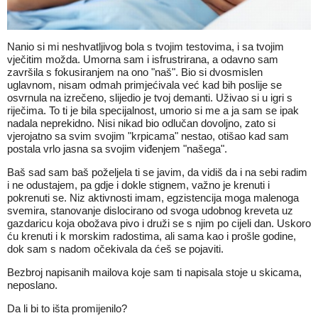
Nanio si mi neshvatljivog bola s tvojim testovima, i sa tvojim
vječitim možda. Umorna sam i isfrustrirana, a odavno sam
završila s fokusiranjem na ono "naš". Bio si dvosmislen
uglavnom, nisam odmah primjećivala već kad bih poslije se
osvrnula na izrečeno, slijedio je tvoj demanti. Uživao si u igri s
riječima. To ti je bila specijalnost, umorio si me a ja sam se ipak
nadala neprekidno. Nisi nikad bio odlučan dovoljno, zato si
vjerojatno sa svim svojim "krpicama" nestao, otišao kad sam
postala vrlo jasna sa svojim viđenjem "našega".
Baš sad sam baš poželjela ti se javim, da vidiš da i na sebi radim
i ne odustajem, pa gdje i dokle stignem, važno je krenuti i
pokrenuti se. Niz aktivnosti imam, egzistencija moga malenoga
svemira, stanovanje dislocirano od svoga udobnog kreveta uz
gazdaricu koja obožava pivo i druži se s njim po cijeli dan. Uskoro
ću krenuti i k morskim radostima, ali sama kao i prošle godine,
dok sam s nadom očekivala da ćeš se pojaviti.
Bezbroj napisanih mailova koje sam ti napisala stoje u skicama,
neposlano.
Da li bi to išta promijenilo?