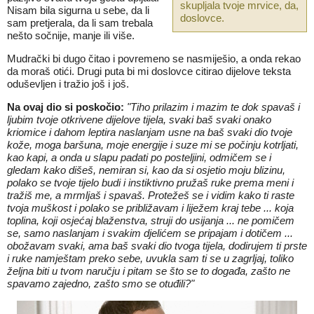
skupljala tvoje mrvice, da,
Nisam bila sigurna u sebe, da li
doslovce.
sam pretjerala, da li sam trebala
nešto sočnije, manje ili više.
Mudrački bi dugo čitao i povremeno se nasmiješio, a onda rekao
da moraš otići. Drugi puta bi mi doslovce citirao dijelove teksta
oduševljen i tražio još i još.
Na ovaj dio si poskočio:
"
Tiho prilazim i mazim te dok spavaš i
ljubim tvoje otkrivene dijelove tijela, svaki baš svaki onako
kriomice i dahom leptira naslanjam usne na baš svaki dio tvoje
kože, moga baršuna, moje energije i suze mi se počinju kotrljati,
kao kapi, a onda u slapu padati po posteljini, odmičem se i
gledam kako dišeš, nemiran si, kao da si osjetio moju blizinu,
polako se tvoje tijelo budi i instiktivno pružaš ruke prema meni i
tražiš me, a mrmljaš i spavaš. Protežeš se i vidim kako ti raste
tvoja muškost i polako se približavam i liježem kraj tebe ... koja
toplina, koji osjećaj blaženstva, struji do usijanja ... ne pomičem
se, samo naslanjam i svakim djelićem se pripajam i dotičem ...
obožavam svaki, ama baš svaki dio tvoga tijela, dodirujem ti prste
i ruke namještam preko sebe, uvukla sam ti se u zagrljaj, toliko
željna biti u tvom naručju i pit
am se što se to događa, zašto ne
spavamo zajedno, zašto smo se otuđili?"