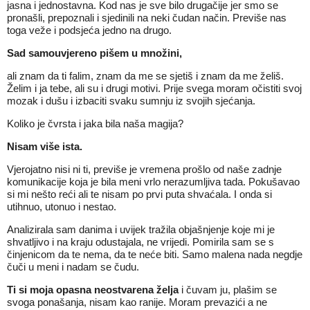
jasna i jednostavna. Kod nas je sve bilo drugačije jer smo se
pronašli, prepoznali i sjedinili na neki čudan način. Previše nas
toga veže i podsjeća jedno na drugo.
Sad samouvjereno pišem u množini,
ali znam da ti falim, znam da me se sjetiš i znam da me želiš.
Želim i ja tebe, ali su i drugi motivi. Prije svega moram očistiti svoj
mozak i dušu i izbaciti svaku sumnju iz svojih sjećanja.
Koliko je čvrsta i jaka bila naša magija?
Nisam više ista.
Vjerojatno nisi ni ti, previše je vremena prošlo od naše zadnje
komunikacije koja je bila meni vrlo nerazumljiva tada. Pokušavao
si mi nešto reći ali te nisam po prvi puta shvaćala. I onda si
utihnuo, utonuo i nestao.
Analizirala sam danima i uvijek tražila objašnjenje koje mi je
shvatljivo i na kraju odustajala, ne vrijedi. Pomirila sam se s
činjenicom da te nema, da te neće biti. Samo malena nada negdje
čuči u meni i nadam se čudu.
Ti si moja opasna neostvarena želja
i čuvam ju, plašim se
svoga ponašanja, nisam kao ranije. Moram prevazići a ne