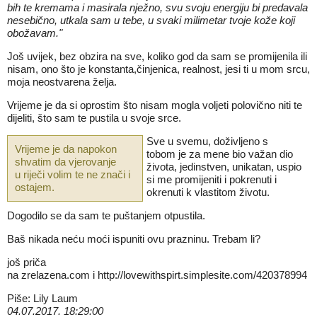
bih te kremama i masirala nježno, svu svoju energiju bi predavala
nesebično, utkala sam u tebe, u svaki milimetar tvoje kože koji
obožavam."
Još uvijek, bez obzira na sve, koliko god da sam se promijenila ili
nisam, ono što je konstanta,činjenica, realnost, jesi ti u mom srcu,
moja neostvarena želja.
Vrijeme je da si oprostim što nisam mogla voljeti polovično niti te
dijeliti, što sam te pustila u svoje srce.
Sve u svemu, doživljeno s
Vrijeme je da napokon
tobom je za mene bio važan dio
shvatim da vjerovanje
života, jedinstven, unikatan, uspio
u riječi volim te ne znači i
si me promijeniti i pokrenuti i
ostajem.
okrenuti k vlastitom životu.
Dogodilo se da sam te puštanjem otpustila.
Baš nikada neću moći ispuniti ovu prazninu. Trebam li?
još priča
na
zrelazena.com
i
http://lovewithspirt.simplesite.com/420378994
Piše: Lily Laum
04.07.2017. 18:29:00