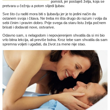
pomisli, jer postaješ želja, koja se
pretvara u čežnju a potom slijedi ljubav.
Sve što ću raditi mora biti s ljubavlju jer je to jedini način da
ostanem svoja i čitava. Ne treba mi išta drugo do razum i volja da
sebi činim i pravim dobro. Prije svega da staru listu želja počnem
brisati i dodavati nove, ostvarive.
Odavno sam, s nelagodom i nepovjerenjem shvatila da si mi bio
vrlo bitna lekcija, ali previše bolna. Kroz tebe sam shvatila da sam
spremna voljeti i ugađati, da život za mene nije stao.