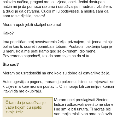
nalazim načina, progoni me to i izjeda, opet. Jedini dostupan
način mi je da pomoću razuma i rasuđivanja i mudrosti izbrišem,
a drugi je da ostvarim. Čučiš mi u podsvijesti, a mislila sam da
sam te se riješila, nisam!
Moram upotrijebiti skalpel razuma!
Kako?
Ima popriličan broj neostvarenih želja, priznajem, niti jedna mi nije
bolna kao ti, susret i pomirba s tobom. Postao si bakterija koja je
u meni, koja me prati kamo god se okrenem, dio mene.
Povremeno napadneš, tek da sam svjesna da si tu.
Što sad?
Moram se usredotočiti na one koje su dobre ali ostvarljive želje.
Autosugestija u pogonu, moram ju pokrenuti hitno i usmjeravati se
k ciljevima koje moram postaviti. Oni moraju biti zanimljivi, korisni
i takvi da me okupiraju.
Moram opet preslagivati životne
Čitam da je rasuđivanje
ladice i odbacivati sve što ne stane
vatra kojom ću spaliti
i ne smije biti unutra. Ti moraš biti
svoje želje.
van mojih misli, van ama baš svih