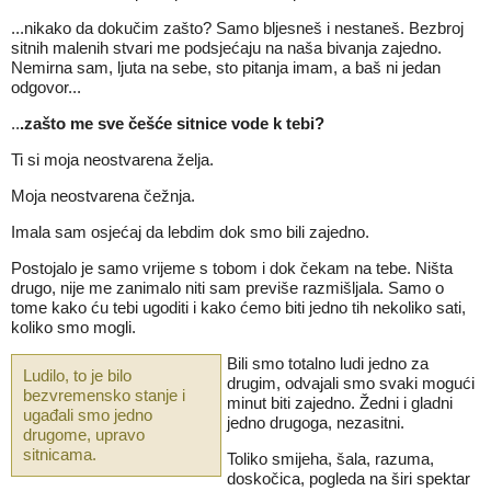
...nikako da dokučim zašto? Samo bljesneš i nestaneš. Bezbroj
sitnih malenih stvari me podsjećaju na naša bivanja zajedno.
Nemirna sam, ljuta na sebe, sto pitanja imam, a baš ni jedan
odgovor...
..
.zašto me sve češće sitnice vode k tebi?
Ti si moja neostvarena želja.
Moja neostvarena čežnja.
Imala sam osjećaj da lebdim dok smo bili zajedno.
Postojalo je samo vrijeme s tobom i dok čekam na tebe. Ništa
drugo, nije me zanimalo niti sam previše razmišljala. Samo o
tome kako ću tebi ugoditi i kako ćemo biti jedno tih nekoliko sati,
koliko smo mogli.
Bili smo totalno ludi jedno za
Ludilo, to je bilo
drugim, odvajali smo svaki mogući
bezvremensko stanje i
minut biti zajedno. Žedni i gladni
ugađali smo jedno
jedno drugoga, nezasitni.
drugome, upravo
sitnicama.
Toliko smijeha, šala, razuma,
doskočica, pogleda na širi spektar