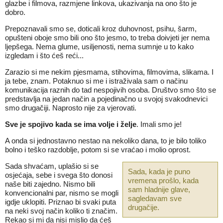
glazbe i filmova, razmjene linkova, ukazivanja na ono što je
dobro.
Prepoznavali smo se, doticali kroz duhovnost, psihu, šarm,
opušteni oboje smo bili ono što jesmo, to treba doivjeti jer nema
ljepšega. Nema glume, usiljenosti, nema sumnje u to kako
izgledam i što ćeš reći...
Zarazio si me nekim pjesmama, stihovima, filmovima, slikama. I
ja tebe, znam. Potaknuo si me i istraživala sam o načinu
komunikacija raznih do tad nespojivih osoba. Društvo smo što se
predstavlja na jedan način a pojedinačno u svojoj svakodnevici
smo drugačiji. Naprosto nije za vjerovati.
Sve je spojivo kada se ima volje i želje
. Imali smo je!
A onda si jednostavno nestao na nekoliko dana, to je bilo toliko
bolno i teško razdoblje, potom si se vraćao i molio oprost.
Sada shvaćam, uplašio si se
Sada, kada je puno
osjećaja, sebe i svega što donosi
vremena prošlo, kada
naše biti zajedno. Nismo bili
sam hladnije glave,
konvencionalni par, nismo se mogli
sagledavam sve
igdje uklopiti. Priznao bi svaki puta
drugačije.
na neki svoj način koliko ti značim.
Rekao si mi da nisi mislio da ćeš