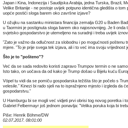
Japan i Kina, Indonezija i Saudijska Arabija, jedna Turska, Brazil,
Velike Britanije - ne postoje uvijek potpuno identična gledišta o to
uopće postići sloga barem oko završne izjave?
U ožujku na sastanku ministara financija zemalja G20 u Baden Bad
u Taormini je postignuta sloga barem oko najosnovnijeg. Je li onda
svjetsko gospodarstvo je utemeljeno na suradnji i treba uvijek iznova
"Zato je važno da odlučnost za slobodnu i po mogućnosti poštenu trg
mjere. "To je prije svega tek izjava, ali i to već ima svoju vrijednos
Što je to "pošteno"?
Već da se sada redovito koristi zapravo Trumpov termin o ne samo s
Isto tako, on uočava da od kako je Trump došao u Bijelu kuću Europlja
Vöpel tu vidi da se pomiču gospodarska težišta što je počelo s Tr
velesile." Kinezi bi rado sjeli na to ispražnjeno mjesto i izgleda da
gospodarstvu."
U Hamburgu bi se mogli već vidjeti prvi obrisi tog novog poretka i
Gabriel Felbermayr još jednom ponavlja: "Velika poruka koja bi treb
Piše: Henrik Böhme/DW
02.07.2017. 08:01:00