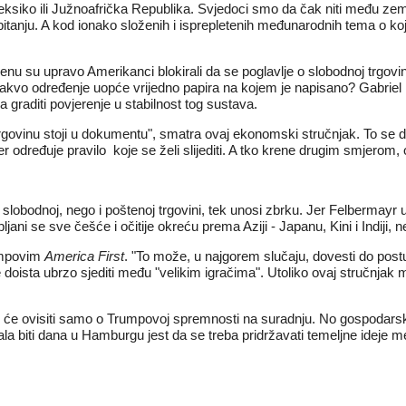
 Meksiko ili Južnoafrička Republika. Svjedoci smo da čak niti među ze
m pitanju. A kod ionako složenih i isprepletenih međunarodnih tema o ko
enu su upravo Amerikanci blokirali da se poglavlje o slobodnoj trgo
 takvo određenje uopće vrijedno papira na kojem je napisano? Gabriel 
 graditi povjerenje u stabilnost tog sustava.
ovinu stoji u dokumentu", smatra ovaj ekonomski stručnjak. To se dodu
t jer određuje pravilo koje se želi slijediti. A tko krene drugim smjero
lobodnoj, nego i poštenoj trgovini, tek unosi zbrku. Jer Felbermayr 
ni se sve češće i očitije okreću prema Aziji - Japanu, Kini i Indiji, ne
umpovim
America First
. "To može, u najgorem slučaju, dovesti do pos
 će doista ubrzo sjediti među "velikim igračima". Utoliko ovaj stručnj
 to će ovisiti samo o Trumpovoj spremnosti na suradnju. No gospodar
ala biti dana u Hamburgu jest da se treba pridržavati temeljne ideje 