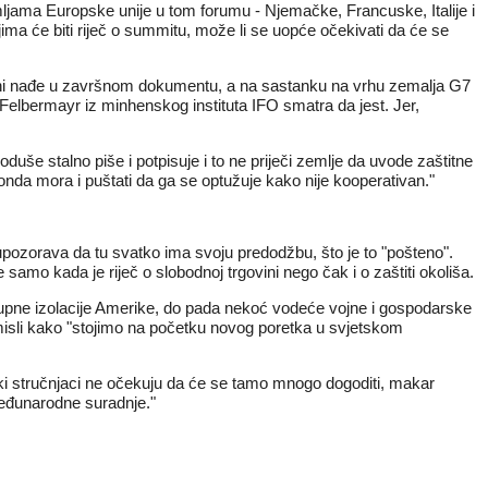
mljama Europske unije u tom forumu - Njemačke, Francuske, Italije i
jima će biti riječ o summitu, može li se uopće očekivati da će se
vini nađe u završnom dokumentu, a na sastanku na vrhu zemalja G7
Felbermayr iz minhenskog instituta IFO smatra da jest. Jer,
še stalno piše i potpisuje i to ne priječi zemlje da uvode zaštitne
m, onda mora i puštati da ga se optužuje kako nije kooperativan."
upozorava da tu svatko ima svoju predodžbu, što je to "pošteno".
 samo kada je riječ o slobodnoj trgovini nego čak i o zaštiti okoliša.
tupne izolacije Amerike, do pada nekoć vodeće vojne i gospodarske
ak misli kako "stojimo na početku novog poretka u svjetskom
ski stručnjaci ne očekuju da će se tamo mnogo dogoditi, makar
međunarodne suradnje."