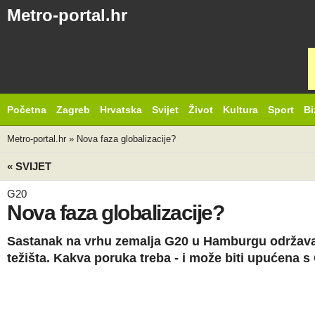
Metro-portal.hr
Početna
Zagreb
Hrvatska
Svijet
Život
Kultura
Sport
Bi
Metro-portal.hr
»
Nova faza globalizacije?
« SVIJET
G20
Nova faza globalizacije?
Sastanak na vrhu zemalja G20 u Hamburgu održava s
težišta. Kakva poruka treba - i može biti upućena s