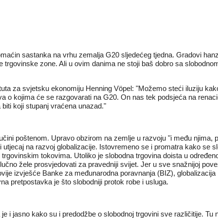
 domaćin sastanka na vrhu zemalja G20 sljedećeg tjedna. Gradovi ha
dne trgovinske zone. Ali u ovim danima ne stoji baš dobro sa slobodno
ituta za svjetsku ekonomiju Henning Vöpel: "Možemo steći iluziju ka
endova o kojima će se razgovarati na G20. On nas tek podsjeća na renaci
 biti koji stupanj vraćena unazad."
 učini poštenom. Upravo obzirom na zemlje u razvoju "i među njima, p
ći utjecaj na razvoj globalizacije. Istovremeno se i promatra kako se
govinskim tokovima. Utoliko je slobodna trgovina doista u određenoj 
odlučno žele prosvjedovati za pravedniji svijet. Jer u sve snažnijoj p
ajnovije izvješće Banke za međunarodna poravnanja (BIZ), globalizaci
a pretpostavka je što slobodniji protok robe i usluga.
e i jasno kako su i predodžbe o slobodnoj trgovini sve različitije. Tu