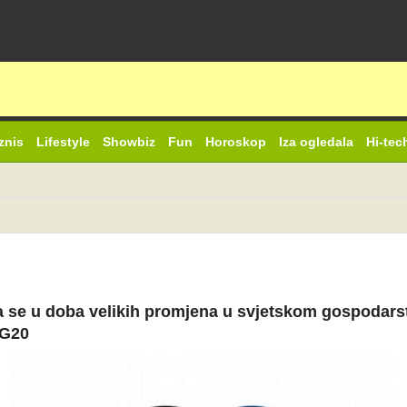
znis
Lifestyle
Showbiz
Fun
Horoskop
Iza ogledala
Hi-tec
e u doba velikih promjena u svjetskom gospodarstvu
 G20