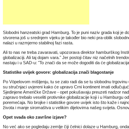
Slobodni hanzeatski grad Hamburg. To je puni naziv grada koji je
stvorena još u srednjem vijeku je također bio neki pra-oblik slobo
nalazi u razmjerno stabilnoj fazi rasta.
Ali to nas ne treba zavaravati, upozorava direktor hamburškog Inst
globalizaciji. Ali taj dojam vara." Jer postoji čitav niz načelnih tr
nastaju i u SAD-u: "To znači da se može dogoditi da će globalizacija
Statistike uvijek govore: globalizacija znači blagostanje
Po Vöpelovom mišljenju, tu se zato radi da se tu slobodnu trgovinu
su stručnjaci uvjereni kako će upravo Crni kontinent imati odlučuju
Sjedinjene Američke Države - opet pokušavaju preuzeti nadzor nad tr
zapravo trebalo veseliti protivnike globalizacije koji i u Hamburgu 
poremećaja. No brojke i statistike govore uvijek isto što kaže i n
života i manje siromaštva u velikim dijelovima našeg svijeta. Osnovn
Opet svađa oko završne izjave?
No već ako se pogledaju zemlje čiji čelnici dolaze u Hamburg, onda j