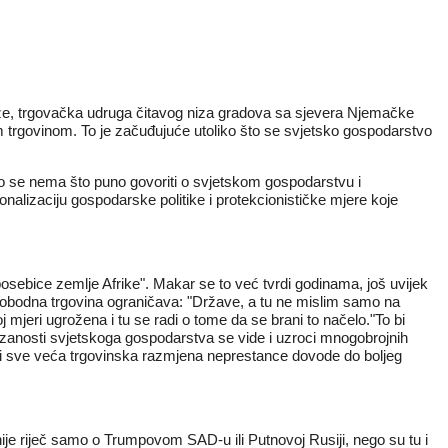
nze, trgovačka udruga čitavog niza gradova sa sjevera Njemačke
m trgovinom. To je začuđujuće utoliko što se svjetsko gospodarstvo
ko se nema što puno govoriti o svjetskom gospodarstvu i
onalizaciju gospodarske politike i protekcionističke mjere koje
osebice zemlje Afrike". Makar se to već tvrdi godinama, još uvijek
 slobodna trgovina ograničava: "Države, a tu ne mislim samo na
mjeri ugrožena i tu se radi o tome da se brani to načelo."To bi
ovezanosti svjetskoga gospodarstva se vide i uzroci mnogobrojnih
ja i sve veća trgovinska razmjena neprestance dovode do boljeg
 nije riječ samo o Trumpovom SAD-u ili Putnovoj Rusiji, nego su tu i