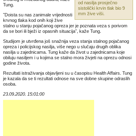
od nasilja prosječno
Tung.
sistolički krvin tlak bio 9
mm žive viši.
"Doista su nas zanimale vrijednosti
krvnog tlaka kod onih koji žive
stalno u stanju pojačanog opreza jer je poznata veza s porivom
da se bori ili bježi iz opasnih situacija", kaže Tung.
Studijom je utvrđena još snažnija veza stanja stalnog pojačanog
opreza i policijskog nasilja, više nego u slučaju drugih oblika
nasilja u zajednicama. Tung kaže da život u zajednicama koje
obiluju nasiljem i u kojima se stalno mora živjeti na oprezu odnosi
godine života.
Rezultati istraživanja objavljeni su u časopisu Health Affairs. Tung
je kazala da se ti rezultati odnose na sve dobne skupine odraslih
osoba.
23.09.2020. 15:01:00