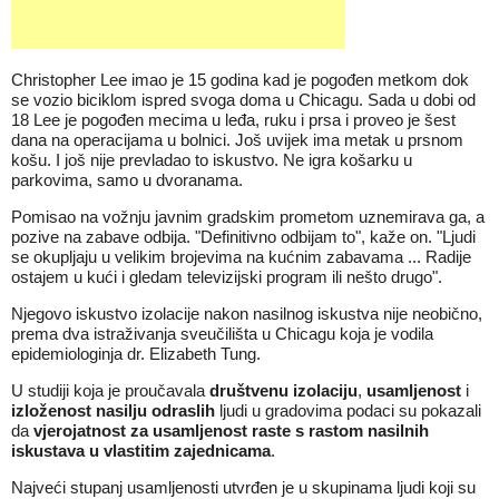
Christopher Lee imao je 15 godina kad je pogođen metkom dok
se vozio biciklom ispred svoga doma u Chicagu. Sada u dobi od
18 Lee je pogođen mecima u leđa, ruku i prsa i proveo je šest
dana na operacijama u bolnici. Još uvijek ima metak u prsnom
košu. I još nije prevladao to iskustvo. Ne igra košarku u
parkovima, samo u dvoranama.
Pomisao na vožnju javnim gradskim prometom uznemirava ga, a
pozive na zabave odbija. "Definitivno odbijam to", kaže on. "Ljudi
se okupljaju u velikim brojevima na kućnim zabavama ... Radije
ostajem u kući i gledam televizijski program ili nešto drugo".
Njegovo iskustvo izolacije nakon nasilnog iskustva nije neobično,
prema dva istraživanja sveučilišta u Chicagu koja je vodila
epidemiologinja dr. Elizabeth Tung.
U studiji koja je proučavala
društvenu izolaciju
,
usamljenost
i
izloženost nasilju odraslih
ljudi u gradovima podaci su pokazali
da
vjerojatnost za usamljenost raste s rastom nasilnih
iskustava u vlastitim zajednicama
.
Najveći stupanj usamljenosti utvrđen je u skupinama ljudi koji su