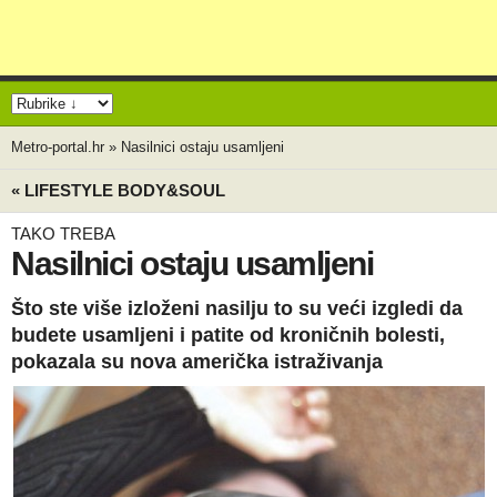
Metro-portal.hr
»
Nasilnici ostaju usamljeni
« LIFESTYLE BODY&SOUL
TAKO TREBA
Nasilnici ostaju usamljeni
Što ste više izloženi nasilju to su veći izgledi da
budete usamljeni i patite od kroničnih bolesti,
pokazala su nova američka istraživanja