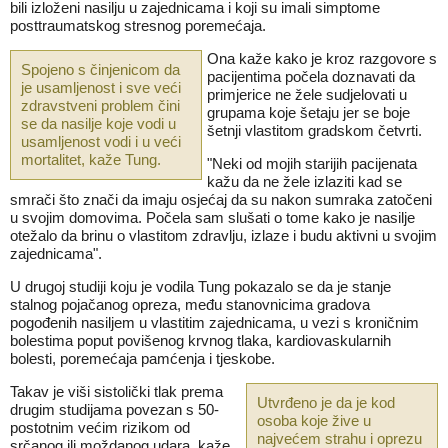
bili izloženi nasilju u zajednicama i koji su imali simptome
posttraumatskog stresnog poremećaja.
Ona kaže kako je kroz razgovore s
Spojeno s činjenicom da
pacijentima počela doznavati da
je usamljenost i sve veći
primjerice ne žele sudjelovati u
zdravstveni problem čini
grupama koje šetaju jer se boje
se da nasilje koje vodi u
šetnji vlastitom gradskom četvrti.
usamljenost vodi i u veći
mortalitet, kaže Tung.
"Neki od mojih starijih pacijenata
kažu da ne žele izlaziti kad se
smrači što znači da imaju osjećaj da su nakon sumraka zatočeni
u svojim domovima. Počela sam slušati o tome kako je nasilje
otežalo da brinu o vlastitom zdravlju, izlaze i budu aktivni u svojim
zajednicama".
U drugoj studiji koju je vodila Tung pokazalo se da je stanje
stalnog pojačanog opreza, među stanovnicima gradova
pogođenih nasiljem u vlastitim zajednicama, u vezi s kroničnim
bolestima poput povišenog krvnog tlaka, kardiovaskularnih
bolesti, poremećaja pamćenja i tjeskobe.
Takav je viši sistolički tlak prema
Utvrđeno je da je kod
drugim studijama povezan s 50-
osoba koje žive u
postotnim većim rizikom od
najvećem strahu i oprezu
srčanog ili moždanog udara, kaže