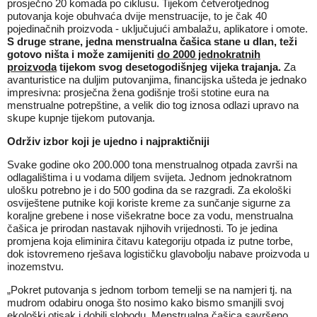
prosječno 20 komada po ciklusu. Tijekom četverotjednog
putovanja koje obuhvaća dvije menstruacije, to je čak 40
pojedinačnih proizvoda - uključujući ambalažu, aplikatore i omote.
S druge strane, jedna menstrualna čašica stane u dlan, teži
gotovo ništa i može zamijeniti
do 2000 jednokratnih
proizvoda
tijekom svog desetogodišnjeg vijeka trajanja.
Za
avanturistice na duljim putovanjima, financijska ušteda je jednako
impresivna: prosječna žena godišnje troši stotine eura na
menstrualne potrepštine, a velik dio tog iznosa odlazi upravo na
skupe kupnje tijekom putovanja.
Održiv izbor koji je ujedno i najpraktičniji
Svake godine oko 200.000 tona menstrualnog otpada završi na
odlagalištima i u vodama diljem svijeta. Jednom jednokratnom
ulošku potrebno je i do 500 godina da se razgradi. Za ekološki
osviještene putnike koji koriste kreme za sunčanje sigurne za
koraljne grebene i nose višekratne boce za vodu, menstrualna
čašica je prirodan nastavak njihovih vrijednosti. To je jedina
promjena koja eliminira čitavu kategoriju otpada iz putne torbe,
dok istovremeno rješava logističku glavobolju nabave proizvoda u
inozemstvu.
„Pokret putovanja s jednom torbom temelji se na namjeri tj. na
mudrom odabiru onoga što nosimo kako bismo smanjili svoj
ekološki otisak i dobili slobodu. Menstrualna čašica savršeno