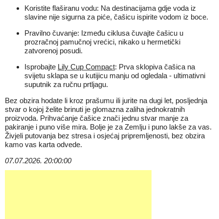
Koristite flaširanu vodu: Na destinacijama gdje voda iz
slavine nije sigurna za piće, čašicu ispirite vodom iz boce.
Pravilno čuvanje: Između ciklusa čuvajte čašicu u
prozračnoj pamučnoj vrećici, nikako u hermetički
zatvorenoj posudi.
Isprobajte
Lily Cup Compact
: Prva sklopiva čašica na
svijetu sklapa se u kutijicu manju od ogledala - ultimativni
suputnik za ručnu prtljagu.
Bez obzira hodate li kroz prašumu ili jurite na dugi let, posljednja
stvar o kojoj želite brinuti je glomazna zaliha jednokratnih
proizvoda. Prihvaćanje čašice znači jednu stvar manje za
pakiranje i puno više mira. Bolje je za Zemlju i puno lakše za vas.
Živjeli putovanja bez stresa i osjećaj pripremljenosti, bez obzira
kamo vas karta odvede.
07.07.2026. 20:00:00