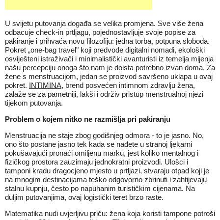
U svijetu putovanja događa se velika promjena. Sve više žena
odbacuje check-in prtljagu, pojednostavljuje svoje popise za
pakiranje i prihvaća novu filozofiju: jedna torba, potpuna sloboda.
Pokret „one-bag travel" koji predvode digitalni nomadi, ekološki
osviješteni istraživači i minimalistički avanturisti iz temelja mijenja
našu percepciju onoga što nam je doista potrebno izvan doma. Za
žene s menstruacijom, jedan se proizvod savršeno uklapa u ovaj
pokret.
INTIMINA
, brend posvećen intimnom zdravlju žena,
zalaže se za pametniji, lakši i održiv pristup menstrualnoj njezi
tijekom putovanja.
Problem o kojem nitko ne razmišlja pri pakiranju
Menstruacija ne staje zbog godišnjeg odmora - to je jasno. No,
ono što postane jasno tek kada se nađete u stranoj ljekarni
pokušavajući pronaći omiljenu marku, jest koliko mentalnog i
fizičkog prostora zauzimaju jednokratni proizvodi. Ulošci i
tamponi kradu dragocjeno mjesto u prtljazi, stvaraju otpad koji je
na mnogim destinacijama teško odgovorno zbrinuti i zahtijevaju
stalnu kupnju, često po napuhanim turističkim cijenama. Na
duljim putovanjima, ovaj logistički teret brzo raste.
Matematika nudi uvjerljivu priču: žena koja koristi tampone potroši