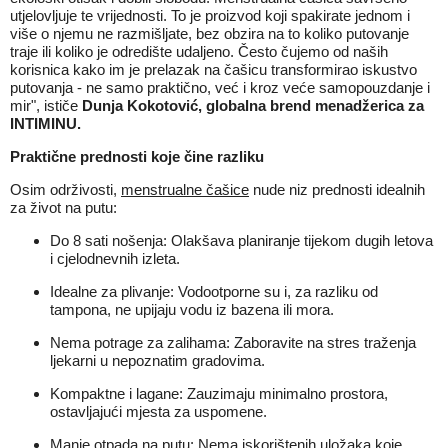
utjelovljuje te vrijednosti. To je proizvod koji spakirate jednom i
više o njemu ne razmišljate, bez obzira na to koliko putovanje
traje ili koliko je odredište udaljeno. Često čujemo od naših
korisnica kako im je prelazak na čašicu transformirao iskustvo
putovanja - ne samo praktično, već i kroz veće samopouzdanje i
mir", ističe
Dunja Kokotović, globalna brend menadžerica za
INTIMINU.
Praktične prednosti koje čine razliku
Osim održivosti,
menstrualne čašice
nude niz prednosti idealnih
za život na putu:
Do 8 sati nošenja: Olakšava planiranje tijekom dugih letova
i cjelodnevnih izleta.
Idealne za plivanje: Vodootporne su i, za razliku od
tampona, ne upijaju vodu iz bazena ili mora.
Nema potrage za zalihama: Zaboravite na stres traženja
ljekarni u nepoznatim gradovima.
Kompaktne i lagane: Zauzimaju minimalno prostora,
ostavljajući mjesta za uspomene.
Manje otpada na putu: Nema iskorištenih uložaka koje