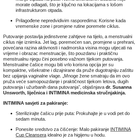
morate odlagati, što je ključno na lokacijama s lošom
infrastrukturom otpada.
Prilagođene nepredvidivim rasporedima: Korisne kada
vremenske zone i promjene rutine poremete ciklus.
Putovanje postavlja jedinstvene zahtjeve na tijelo, a menstrualni
ciklus nije iznimka. Jet lag, poremećen san, promjene u prehrani,
povećana razina aktivnosti i nadmorska visina mogu utjecati na
vrijeme i obrazac menstruacije, što pouzdanu i praktičnu
menstrualnu njegu čini posebno važnom tijekom putovanja.
Menstrualne čašice mogu biti vrlo korisna opcija jer su
kompaktne, višekratne i dizajnirane da pruže dugotrajniju zaštitu
bez upijanja vaginalne vlage. „Mnoge žene smatraju da im ovo
pruža veće samopouzdanje i praktičnost tijekom letova, dugih
putovanja i užurbanih dana putovanja", objašnjava
dr. Susanna
Unsworth, liječnica i INTIMINA medicinska stručnjakinja.
INTIMINA savjeti za pakiranje:
Sterilizirajte čašicu prije puta: Prokuhajte je u vodi pet do
sedam minuta.
Ponesite sredstvo za čišćenje: Malo pakiranje
INTIMINA
Cup Cleansera
idealno je za higijenu u hodu.