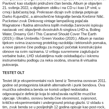
Pavlović kao studijski pridruženi član benda. Album je objavljen
21. svibnja 2022, u digitalnom obliku i na CD-u i kao LP vinil, u
crnoj i ljubičastoj boji. Prekrasan dizajn svih izdanja potpisuje
Darko Kujundžić, a atmosferične fotografije benda Krešimir Nilić.
Pucketavi zvuk Dinkovog vintage lampaškog pojačala
Magnatone i fluidna atmosfera toplih melodija žanrovski ispisuju
nastavak već objavljenih dvostrukih A-singlova LHD-a, Boiling
Water, Dreamy Girl / This Caramel Should Cover The Earth
(2019.) i Blue Umbrella / Green Voodoo (2020.). Album je nastao
tijekom svima izazovnog proteklog razdoblja i tektonskih pomaka,
a nove pjesme čine podlogu za mogući početak konstrukcijske
obnove na svim razinama. U vrtlogu suvremene zaglušujuće
verbalne buke, LHD slušateljima nude oslobađajuću i iskrenu
instrumentalnu podlogu za neka osobna, stvarna ili virtualna
putovanja.
TESTET OLT
Testet ölt je eksperimentalni rock bend iz Temerina osnovan 2011.
godine od protagonista lokalnih alternativnih i punk bendova. Ova
muzička odrednica benda se koristi uslijed nedostatka
odgovarajuće definicije koja bi odražavala različite muzičke
utjecaje. Ukratko, osnovu benda čine otvorenost, svjesnost,
kritičko-eksperimentalni i underground pristup glazbi. U skladu s
tim, zvuk benda se u posljednjih 12 godina opisuje kao post-rock,