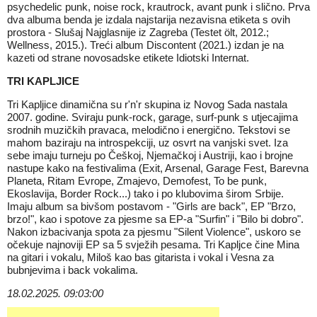
psychedelic punk, noise rock, krautrock, avant punk i slično. Prva
dva albuma benda je izdala najstarija nezavisna etiketa s ovih
prostora - Slušaj Najglasnije iz Zagreba (Testet ölt, 2012.;
Wellness, 2015.). Treći album Discontent (2021.) izdan je na
kazeti od strane novosadske etikete Idiotski Internat.
TRI KAPLJICE
Tri Kapljice dinamična su r'n'r skupina iz Novog Sada nastala
2007. godine. Sviraju punk-rock, garage, surf-punk s utjecajima
srodnih muzičkih pravaca, melodično i energično. Tekstovi se
mahom baziraju na introspekciji, uz osvrt na vanjski svet. Iza
sebe imaju turneju po Češkoj, Njemačkoj i Austriji, kao i brojne
nastupe kako na festivalima (Exit, Arsenal, Garage Fest, Barevna
Planeta, Ritam Evrope, Zmajevo, Demofest, To be punk,
Ekoslavija, Border Rock...) tako i po klubovima širom Srbije.
Imaju album sa bivšom postavom - "Girls are back", EP "Brzo,
brzo!", kao i spotove za pjesme sa EP-a "Surfin" i "Bilo bi dobro".
Nakon izbacivanja spota za pjesmu "Silent Violence", uskoro se
očekuje najnoviji EP sa 5 svježih pesama. Tri Kapljce čine Mina
na gitari i vokalu, Miloš kao bas gitarista i vokal i Vesna za
bubnjevima i back vokalima.
18.02.2025. 09:03:00