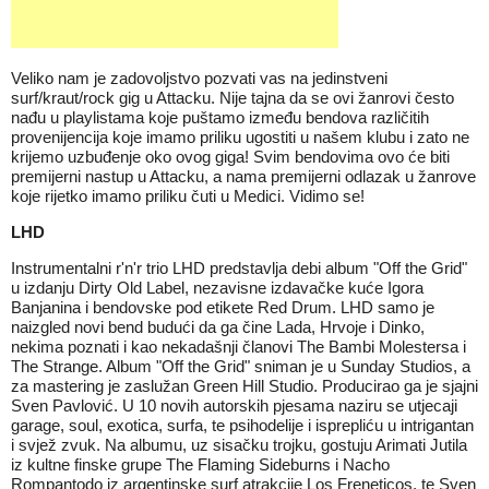
Veliko nam je zadovoljstvo pozvati vas na jedinstveni
surf/kraut/rock gig u Attacku. Nije tajna da se ovi žanrovi često
nađu u playlistama koje puštamo između bendova različitih
provenijencija koje imamo priliku ugostiti u našem klubu i zato ne
krijemo uzbuđenje oko ovog giga! Svim bendovima ovo će biti
premijerni nastup u Attacku, a nama premijerni odlazak u žanrove
koje rijetko imamo priliku čuti u Medici. Vidimo se!
LHD
Instrumentalni r'n'r trio LHD predstavlja debi album "Off the Grid"
u izdanju Dirty Old Label, nezavisne izdavačke kuće Igora
Banjanina i bendovske pod etikete Red Drum. LHD samo je
naizgled novi bend budući da ga čine Lada, Hrvoje i Dinko,
nekima poznati i kao nekadašnji članovi The Bambi Molestersa i
The Strange. Album "Off the Grid" sniman je u Sunday Studios, a
za mastering je zaslužan Green Hill Studio. Producirao ga je sjajni
Sven Pavlović. U 10 novih autorskih pjesama naziru se utjecaji
garage, soul, exotica, surfa, te psihodelije i isprepliću u intrigantan
i svjež zvuk. Na albumu, uz sisačku trojku, gostuju Arimati Jutila
iz kultne finske grupe The Flaming Sideburns i Nacho
Rompantodo iz argentinske surf atrakcije Los Freneticos, te Sven