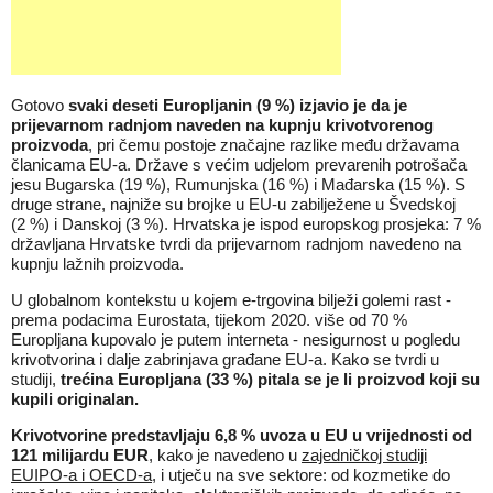
Gotovo
svaki deseti Europljanin (9 %) izjavio je da je
prijevarnom radnjom naveden na kupnju krivotvorenog
proizvoda
, pri čemu postoje značajne razlike među državama
članicama EU-a. Države s većim udjelom prevarenih potrošača
jesu Bugarska (19 %), Rumunjska (16 %) i Mađarska (15 %). S
druge strane, najniže su brojke u EU-u zabilježene u Švedskoj
(2 %) i Danskoj (3 %). Hrvatska je ispod europskog prosjeka: 7 %
državljana Hrvatske tvrdi da prijevarnom radnjom navedeno na
kupnju lažnih proizvoda.
U globalnom kontekstu u kojem e-trgovina bilježi golemi rast -
prema podacima Eurostata, tijekom 2020. više od 70 %
Europljana kupovalo je putem interneta - nesigurnost u pogledu
krivotvorina i dalje zabrinjava građane EU-a. Kako se tvrdi u
studiji,
trećina Europljana (33 %) pitala se je li proizvod koji su
kupili originalan.
Krivotvorine predstavljaju 6,8 % uvoza u EU u vrijednosti od
121 milijardu EUR
, kako je navedeno u
zajedničkoj studiji
EUIPO-a i OECD-a
, i utječu na sve sektore: od kozmetike do