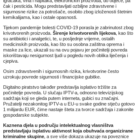
igračaka, vina i napitaka, elektroničkih proizvoda, do odjeće, pa
čak i pesticida. Mogu predstavljati ozbiljne zdravstvene i
sigurnosne rizike za potrošače, osobito zbog izloženosti štetnim
kemikalijama, kao i ostale opasnosti.
Tijekom pandemije bolesti COVID-19 porasla je zabrinutost zbog
krivotvorenih proizvoda.
Širenje krivotvorenih lijekova
, kao što
su antibiotici i analgetici, te, u posljednje vrijeme, ostalih
medicinskih proizvoda, kao što su osobna zaštitna oprema i
maske za lice, ukazali su na ovu pojavu jer počinitelji povreda
iskorištavaju nesigurnost ljudi u pogledu novih oblika liječenja i
cjepiva.
Osim zdravstvenih i sigurnosnih rizika, krivotvorine često
uzrokuju povrede sigurnosti i financijske gubitke.
Digitalno piratstvo također predstavlja isplativo tržište za
počinitelje povreda. U slučaju IPTV-a, odnosno televizijskog
sadržaja koji se gleda putem interneta, gubici su značajni.
Pružatelji nezakonitog IPTV-a u EU-u svake godine stječu gotovo
1 milijardu EUR, čime nastaje šteta za tvorce sadržaja i zakonite
gospodarske subjekte.
Kaznena djela u području intelektualnog vlasništva
predstavljaju isplativu aktivnost koja obuhvaća organizirane
kriminalne skupine
, a sve više dokaza ukazuje na poveznice