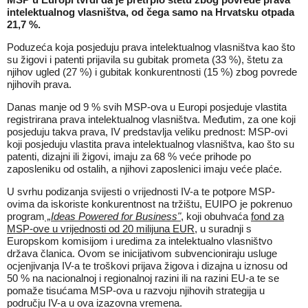
intelektualnog vlasništva, od čega samo na Hrvatsku otpada
21,7 %.
Poduzeća koja posjeduju prava intelektualnog vlasništva kao što
su žigovi i patenti prijavila su gubitak prometa (33 %), štetu za
njihov ugled (27 %) i gubitak konkurentnosti (15 %) zbog povrede
njihovih prava.
Danas manje od 9 % svih MSP-ova u Europi posjeduje vlastita
registrirana prava intelektualnog vlasništva. Međutim, za one koji
posjeduju takva prava, IV predstavlja veliku prednost: MSP-ovi
koji posjeduju vlastita prava intelektualnog vlasništva, kao što su
patenti, dizajni ili žigovi, imaju za 68 % veće prihode po
zaposleniku od ostalih, a njihovi zaposlenici imaju veće plaće.
U svrhu podizanja svijesti o vrijednosti IV-a te potpore MSP-
ovima da iskoriste konkurentnost na tržištu, EUIPO je pokrenuo
program
„Ideas Powered for Business"
, koji obuhvaća
fond za
MSP-ove u vrijednosti od 20 milijuna EUR
, u suradnji s
Europskom komisijom i uredima za intelektualno vlasništvo
država članica. Ovom se inicijativom subvencioniraju usluge
ocjenjivanja IV-a te troškovi prijava žigova i dizajna u iznosu od
50 % na nacionalnoj i regionalnoj razini ili na razini EU-a te se
pomaže tisućama MSP-ova u razvoju njihovih strategija u
području IV-a u ova izazovna vremena.