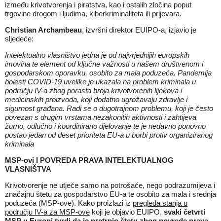
između krivotvorenja i piratstva, kao i ostalih zločina poput
trgovine drogom i ljudima, kiberkriminaliteta ili prijevara.
Christian Archambeau
, izvršni direktor EUIPO-a, izjavio je
sljedeće:
Intelektualno vlasništvo jedna je od najvrjednijih europskih
imovina te element od ključne važnosti u našem društvenom i
gospodarskom oporavku, osobito za mala poduzeća. Pandemija
bolesti COVID-19 uvelike je ukazala na problem kriminala u
području IV-a zbog porasta broja krivotvorenih lijekova i
medicinskih proizvoda, koji dodatno ugrožavaju zdravlje i
sigurnost građana. Radi se o dugotrajnom problemu, koji je često
povezan s drugim vrstama nezakonitih aktivnosti i zahtijeva
žurno, odlučno i koordinirano djelovanje te je nedavno ponovno
postao jedan od deset prioriteta EU-a u borbi protiv organiziranog
kriminala
MSP-ovi I POVREDA PRAVA INTELEKTUALNOG
VLASNIŠTVA
Krivotvorenje ne utječe samo na potrošače, nego podrazumijeva i
značajnu štetu za gospodarstvo EU-a te osobito za mala i srednja
poduzeća (MSP-ove). Kako proizlazi iz
pregleda stanja u
području IV-a za MSP-ove
koji je objavio EUIPO,
svaki četvrti
MSP u Europi tvrdi da je pretrpio štetu zbog povrede prava