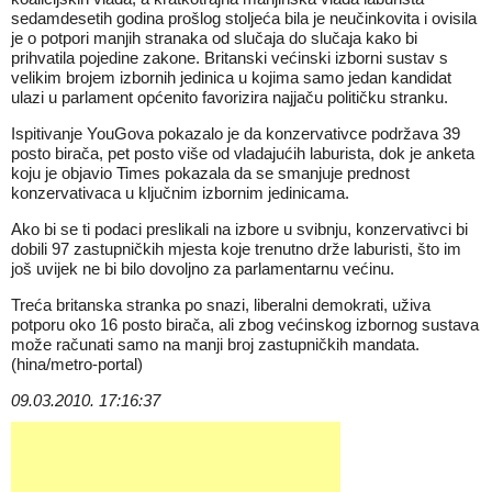
sedamdesetih godina prošlog stoljeća bila je neučinkovita i ovisila
je o potpori manjih stranaka od slučaja do slučaja kako bi
prihvatila pojedine zakone. Britanski većinski izborni sustav s
velikim brojem izbornih jedinica u kojima samo jedan kandidat
ulazi u parlament općenito favorizira najjaču političku stranku.
Ispitivanje YouGova pokazalo je da konzervativce podržava 39
posto birača, pet posto više od vladajućih laburista, dok je anketa
koju je objavio Times pokazala da se smanjuje prednost
konzervativaca u ključnim izbornim jedinicama.
Ako bi se ti podaci preslikali na izbore u svibnju, konzervativci bi
dobili 97 zastupničkih mjesta koje trenutno drže laburisti, što im
još uvijek ne bi bilo dovoljno za parlamentarnu većinu.
Treća britanska stranka po snazi, liberalni demokrati, uživa
potporu oko 16 posto birača, ali zbog većinskog izbornog sustava
može računati samo na manji broj zastupničkih mandata.
(hina/metro-portal)
09.03.2010. 17:16:37