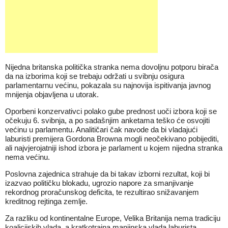
Nijedna britanska politička stranka nema dovoljnu potporu birača
da na izborima koji se trebaju održati u svibnju osigura
parlamentarnu većinu, pokazala su najnovija ispitivanja javnog
mnijenja objavljena u utorak.
Oporbeni konzervativci polako gube prednost uoči izbora koji se
očekuju 6. svibnja, a po sadašnjim anketama teško će osvojiti
većinu u parlamentu. Analitičari čak navode da bi vladajući
laburisti premijera Gordona Browna mogli neočekivano pobijediti,
ali najvjerojatniji ishod izbora je parlament u kojem nijedna stranka
nema većinu.
Poslovna zajednica strahuje da bi takav izborni rezultat, koji bi
izazvao političku blokadu, ugrozio napore za smanjivanje
rekordnog proračunskog deficita, te rezultirao snižavanjem
kreditnog rejtinga zemlje.
Za razliku od kontinentalne Europe, Velika Britanija nema tradiciju
koalicijskih vlada, a kratkotrajna manjinska vlada laburista