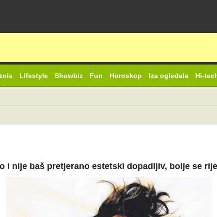
znis
Lifestyle
Showbiz
Fun
Horoskop
Iza ogledala
Hi-tec
i nije baš pretjerano estetski dopadljiv, bolje se rij