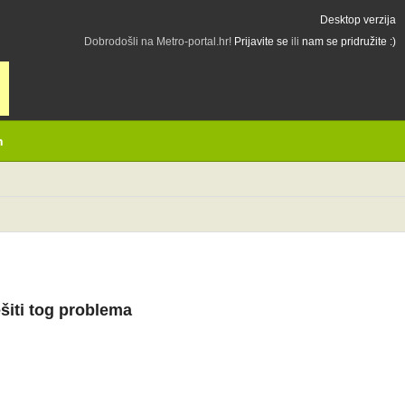
Desktop verzija
Dobrodošli na Metro-portal.hr!
Prijavite se
ili
nam se pridružite :)
h
ešiti tog problema