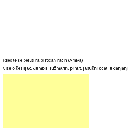
Riješite se peruti na prirodan način (Arhiva)
Više o
češnjak
,
đumbir
,
ružmarin
,
prhut
,
jabučni ocat
,
uklanjanj