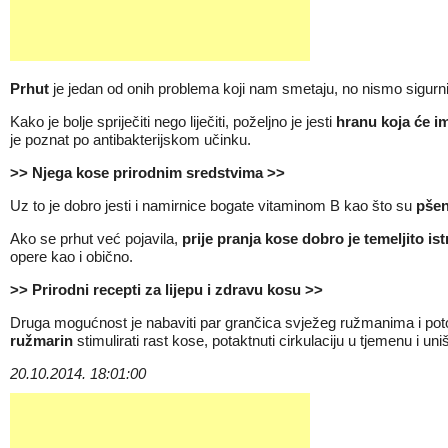
Prhut
je jedan od onih problema koji nam smetaju, no nismo sigurni
Kako je bolje spriječiti nego liječiti, poželjno je jesti
hranu koja će im
je poznat po antibakterijskom učinku.
>> Njega kose prirodnim sredstvima >>
Uz to je dobro jesti i namirnice bogate vitaminom B kao što su
pšen
Ako se prhut već pojavila,
prije pranja kose dobro je temeljito i
opere kao i obično.
>> Prirodni recepti za lijepu i zdravu kosu >>
Druga mogućnost je nabaviti par grančica svježeg ružmanima i potop
ružmarin
stimulirati rast kose, potaktnuti cirkulaciju u tjemenu i uni
20.10.2014. 18:01:00