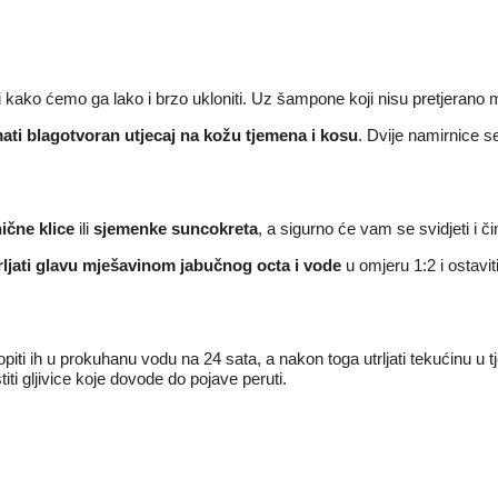
 kako ćemo ga lako i brzo ukloniti. Uz šampone koji nisu pretjerano 
ati blagotvoran utjecaj na kožu tjemena i kosu
. Dvije namirnice se
ične klice
ili
sjemenke suncokreta
, a sigurno će vam se svidjeti i 
strljati glavu mješavinom jabučnog octa i vode
u omjeru 1:2 i ostavit
iti ih u prokuhanu vodu na 24 sata, a nakon toga utrljati tekućinu u
štiti gljivice koje dovode do pojave peruti.