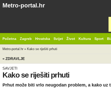
Metro-portal.hr
Početna
Zagreb
Hrvatska
Svijet
Život
Kultura
Sport
Bi
Metro-portal.hr
»
Kako se riješiti prhuti
« ZDRAVLJE
SAVJETI
Kako se riješiti prhuti
Prhut može biti vrlo neugodan problem, a kako uz to 