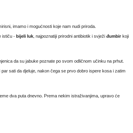
mirisni, imamo i mogućnosti koje nam nudi priroda.
 ističu -
bijeli luk
, najpoznatiji prirodni antibiotik i svježi
đumbir
koji
činjenica da su jabuke poznate po svom odličnom učinku na prhut.
i par sati da djeluje, nakon čega se prvo dobro ispere kosa i zatim
 tjeme dva puta dnevno. Prema nekim istraživanjima, upravo će