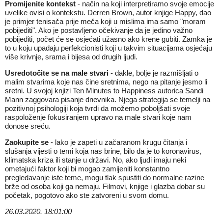
Promijenite kontekst
- način na koji interpretiramo svoje emocije
uvelike ovisi o kontekstu. Derren Brown, autor knjige Happy, dao
je primjer tenisača prije meča koji u mislima ima samo "moram
pobijediti". Ako je postavljeno očekivanje da je jedino važno
pobijediti, počet će se osjećati užasno ako krene gubiti. Zamka je
to u koju upadaju perfekcionisti koji u takvim situacijama osjećaju
više krivnje, srama i bijesa od drugih ljudi.
Usredotočite se na male stvari
- dakle, bolje je razmišljati o
malim stvarima koje nas čine sretnima, nego na pitanje jesmo li
sretni. U svojoj knjizi Ten Minutes to Happiness autorica Sandi
Mann zaggovara pisanje dnevnika. Njega strategija se temelji na
pozitivnoj psihologiji koja tvrdi da možemo poboljšati svoje
raspoloženje fokusiranjem upravo na male stvari koje nam
donose sreću.
Zaokupite se
- lako je zapeti u začaranom krugu čitanja i
slušanja vijesti o temi koja nas brine, bilo da je to koronavirus,
klimatska kriza ili stanje u državi. No, ako ljudi imaju neki
ometajući faktor koji bi mogao zamijeniti konstantno
pregledavanje iste teme, mogu tlak spustiti do normalne razine
brže od osoba koji ga nemaju. Filmovi, knjige i glazba dobar su
početak, pogotovo ako ste zatvoreni u svom domu.
26.03.2020. 18:01:00