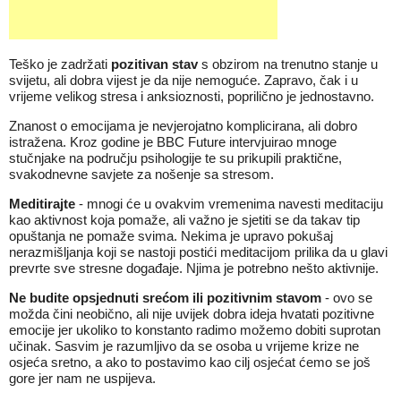
Teško je zadržati
pozitivan stav
s obzirom na trenutno stanje u
svijetu, ali dobra vijest je da nije nemoguće. Zapravo, čak i u
vrijeme velikog stresa i anksioznosti, poprilično je jednostavno.
Znanost o emocijama je nevjerojatno komplicirana, ali dobro
istražena. Kroz godine je
BBC Future
intervjuirao mnoge
stučnjake na području psihologije te su prikupili praktične,
svakodnevne savjete za nošenje sa stresom.
Meditirajte
- mnogi će u ovakvim vremenima navesti meditaciju
kao aktivnost koja pomaže, ali važno je sjetiti se da takav tip
opuštanja ne pomaže svima. Nekima je upravo pokušaj
nerazmišljanja koji se nastoji postići meditacijom prilika da u glavi
prevrte sve stresne događaje. Njima je potrebno nešto aktivnije.
Ne budite opsjednuti srećom ili pozitivnim stavom
- ovo se
možda čini neobično, ali nije uvijek dobra ideja hvatati pozitivne
emocije jer ukoliko to konstanto radimo možemo dobiti suprotan
učinak. Sasvim je razumljivo da se osoba u vrijeme krize ne
osjeća sretno, a ako to postavimo kao cilj osjećat ćemo se još
gore jer nam ne uspijeva.