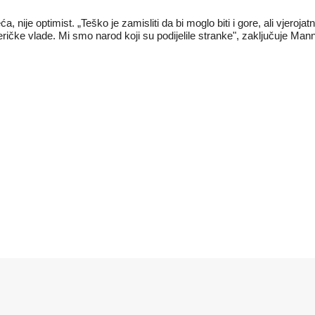
nije optimist. „Teško je zamisliti da bi moglo biti i gore, ali vjerojatn
zi američke vlade. Mi smo narod koji su podijelile stranke", zaključuje Man