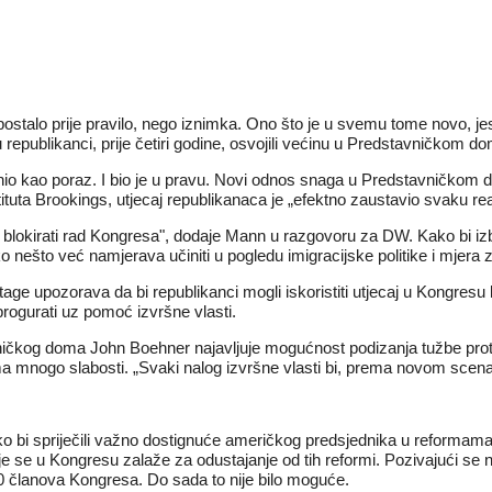
ostalo prije pravilo, nego iznimka. Ono što je u svemu tome novo, jest p
republikanci, prije četiri godine, osvojili većinu u Predstavničkom d
cijenio kao poraz. I bio je u pravu. Novi odnos snaga u Predstavničk
ituta Brookings, utjecaj republikanaca je „efektno zaustavio svaku r
 blokirati rad Kongresa", dodaje Mann u razgovoru za DW. Kako bi izb
nešto već namjerava učiniti u pogledu imigracijske politike i mjera z
e upozorava da bi republikanci mogli iskoristiti utjecaj u Kongresu ka
progurati uz pomoć izvršne vlasti.
avničkog doma John Boehner najavljuje mogućnost podizanja tužbe pro
st ima mnogo slabosti. „Svaki nalog izvršne vlasti bi, prema novom scen
 kako bi spriječili važno dostignuće američkog predsjednika u reforma
 se u Kongresu zalaže za odustajanje od tih reformi. Pozivajući se 
0 članova Kongresa. Do sada to nije bilo moguće.