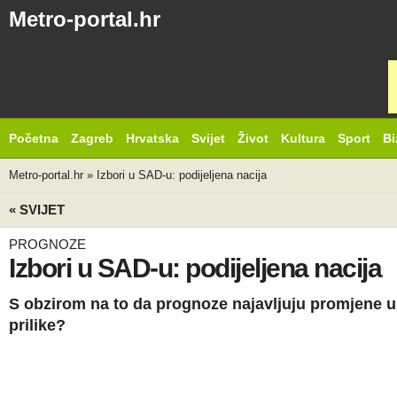
Metro-portal.hr
Početna
Zagreb
Hrvatska
Svijet
Život
Kultura
Sport
Bi
Metro-portal.hr
»
Izbori u SAD-u: podijeljena nacija
« SVIJET
PROGNOZE
Izbori u SAD-u: podijeljena nacija
S obzirom na to da prognoze najavljuju promjene u K
prilike?