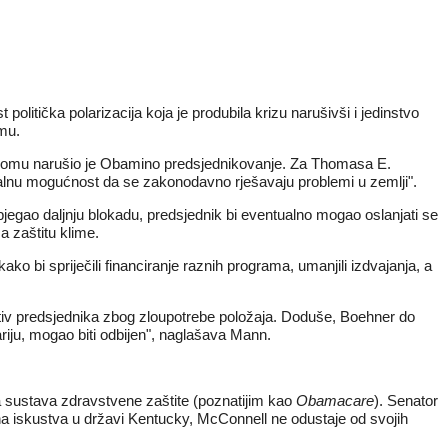
olitička polarizacija koja je produbila krizu narušivši i jedinstvo
omu.
om domu narušio je Obamino predsjednikovanje. Za Thomasa E.
ealnu mogućnost da se zakonodavno rješavaju problemi u zemlji".
jegao daljnju blokadu, predsjednik bi eventualno mogao oslanjati se
a zaštitu klime.
ko bi spriječili financiranje raznih programa, umanjili izdvajanja, a
tiv predsjednika zbog zloupotrebe položaja. Doduše, Boehner do
ariju, mogao biti odbijen", naglašava Mann.
ma sustava zdravstvene zaštite (poznatijim kao
Obamacare
). Senator
na iskustva u državi Kentucky, McConnell ne odustaje od svojih