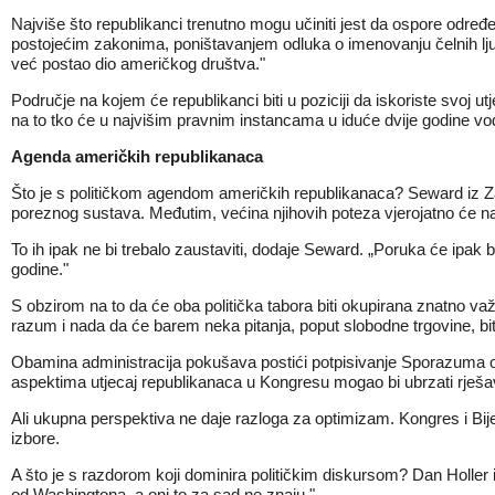
Najviše što republikanci trenutno mogu učiniti jest da ospore određ
postojećim zakonima, poništavanjem odluka o imenovanju čelnih ljudi
već postao dio američkog društva."
Područje na kojem će republikanci biti u poziciji da iskoriste svoj
na to tko će u najvišim pravnim instancama u iduće dvije godine vodi
Agenda američkih republikanaca
Što je s političkom agendom američkih republikanaca? Seward iz Zakla
poreznog sustava. Međutim, većina njihovih poteza vjerojatno će nai
To ih ipak ne bi trebalo zaustaviti, dodaje Seward. „Poruka će ipak bi
godine."
S obzirom na to da će oba politička tabora biti okupirana znatno va
razum i nada da će barem neka pitanja, poput slobodne trgovine, bit
Obamina administracija pokušava postići potpisivanje Sporazuma o
aspektima utjecaj republikanaca u Kongresu mogao bi ubrzati rješav
Ali ukupna perspektiva ne daje razloga za optimizam. Kongres i Bije
izbore.
A što je s razdorom koji dominira političkim diskursom? Dan Holler i
od Washingtona, a oni to za sad ne znaju."