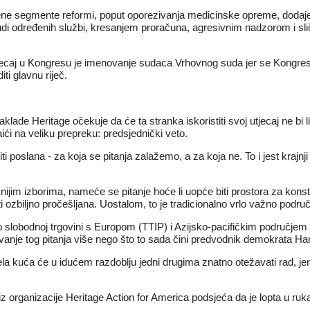
ene segmente reformi, poput oporezivanja medicinske opreme, dodaje Ma
 određenih službi, kresanjem proračuna, agresivnim nadzorom i slično.
 utjecaj u Kongresu je imenovanje sudaca Vrhovnog suda jer se Kongres
ti glavnu riječ.
de Heritage očekuje da će ta stranka iskoristiti svoj utjecaj ne bi li 
ći na veliku prepreku: predsjednički veto.
ti poslana - za koja se pitanja zalažemo, a za koja ne. To i jest krajnj
žnijim izborima, nameće se pitanje hoće li uopće biti prostora za kon
i ozbiljno pročešljana. Uostalom, to je tradicionalno vrlo važno podr
 slobodnoj trgovini s Europom (TTIP) i Azijsko-pacifičkim područje
anje tog pitanja više nego što to sada čini predvodnik demokrata Har
la kuća će u idućem razdoblju jedni drugima znatno otežavati rad, jer 
z organizacije Heritage Action for America podsjeća da je lopta u ruka