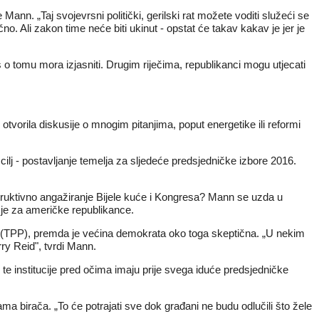
nn. „Taj svojevrsni politički, gerilski rat možete voditi služeći se
 Ali zakon time neće biti ukinut - opstat će takav kakav je jer je
 o tomu mora izjasniti. Drugim riječima, republikanci mogu utjecati
otvorila diskusije o mnogim pitanjima, poput energetike ili reformi
i cilj - postavljanje temelja za sljedeće predsjedničke izbore 2016.
struktivno angažiranje Bijele kuće i Kongresa? Mann se uzda u
učje za američke republikance.
m (TPP), premda je većina demokrata oko toga skeptična. „U nekim
ry Reid", tvrdi Mann.
te institucije pred očima imaju prije svega iduće predsjedničke
ma birača. „To će potrajati sve dok građani ne budu odlučili što žele