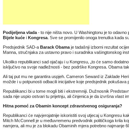
Podijeljena vlada
- to nije ništa novo. U Washingtonu je to odavno p
Bijele kuće
i
Kongresa
. Sve se promijenilo onoga trenutka kada su 
Predsjednik SAD-a
Barack Obama
je tadašnji izborni rezultat o
Manna, stručnjaka za ustavno pravo i suradnika vašingtonskog inst
Ukoliko republikanci sad ojačaju i u Kongresu, „to će samo dodatno
isključivo na svoje nadležnosti - bez podrške Kongresa. Obama tako 
Ali taj put mu ne garantira uspjeh. Cameron Seward iz Zaklade Heritag
možde i u potpunosti odbacili inicijative koje predsjednik pokušava 
Republikanci bi u tome mogli biti i ekstremniji. Dužnosnik Predst
sada nije uspio ostvari tu prijetnju, ali činjenica je da izvršna vla
Hitna pomoć za Obamin koncept zdravstvenog osiguranja?
Republikanci će najvjerojatnije iskoristiti svoj utjecaj u Kongresu
Mitch McConnell je u međuvremenu predvodnik političkoga krila koje
namjera, ali mu je za blokadu Obaminih mjera potrebno najmanje 6