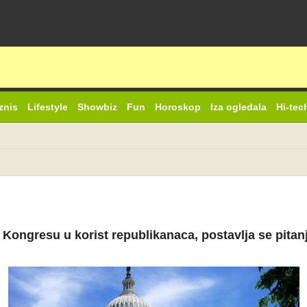
znis
Lifestyle
Showbiz
Fun
Horoskop
Iza ogledala
Hi-tec
ongresu u korist republikanaca, postavlja se pitanje