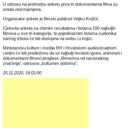
U odnosu na prethodnu anketu prva tri dokumentarna filma su
ostala neizmijenjena.
Organizator ankete je filmski publicist Veljko Krulčić.
Cjelovita anketa sa zbirnim rezultatima i listama 100 najboljih
filmova u sve tri kategorije, te pojedinačnim listama sudionika
samog izbora će biti dostupna na webu i u knjizi.
Ministarstvu kulture i medija RH i Hrvatskom audiovizualnom
centru će biti predloženo da se najbolji hrvatski igrani, animirani i
dokumentarni filmovi proglase „filmovima od nacionalnog
značenja", odnosno „kulturnim dobrima".
25.11.2020. 16:01:00