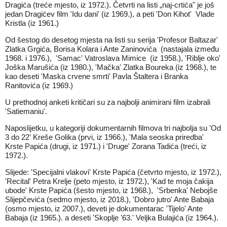
Dragića (treće mjesto, iz 1972.). Četvrti na listi „naj-crtića" je još
jedan Dragićev film 'Idu dani' (iz 1969.), a peti 'Don Kihot' Vlade
Kristla (iz 1961.)
Od šestog do desetog mjesta na listi su serija 'Profesor Baltazar'
Zlatka Grgića, Borisa Kolara i Ante Zaninovića (nastajala između
1968. i 1976.), 'Samac' Vatroslava Mimice (iz 1958.), 'Riblje oko'
Joška Marušića (iz 1980.), 'Mačka' Zlatka Boureka (iz 1968.), te
kao deseti 'Maska crvene smrti' Pavla Štaltera i Branka
Ranitovića (iz 1969.)
U prethodnoj anketi kritičari su za najbolji animirani film izabrali
'Satiemaniu'.
Naposlijetku, u kategoriji dokumentarnih filmova tri najbolja su 'Od
3 do 22' Kreše Golika (prvi, iz 1966.), 'Mala seoska priredba'
Krste Papića (drugi, iz 1971.) i 'Druge' Zorana Tadića (treći, iz
1972.).
Slijede: 'Specijalni vlakovi' Krste Papića (četvrto mjesto, iz 1972.),
'Recital' Petra Krelje (peto mjesto, iz 1972.), 'Kad te moja čakija
ubode' Krste Papića (šesto mjesto, iz 1968.), 'Srbenka' Nebojše
Slijepčevića (sedmo mjesto, iz 2018.), 'Dobro jutro' Ante Babaja
(osmo mjesto, iz 2007.), deveti je dokumentarac 'Tijelo' Ante
Babaja (iz 1965.). a deseti 'Skoplje '63.' Veljka Bulajića (iz 1964.).