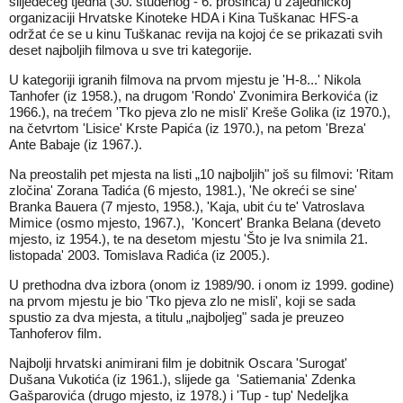
slijedećeg tjedna (30. studenog - 6. prosinca) u zajedničkoj
organizaciji Hrvatske Kinoteke HDA i Kina Tuškanac HFS-a
održat će se u kinu Tuškanac revija na kojoj će se prikazati svih
deset najboljih filmova u sve tri kategorije.
U kategoriji igranih filmova na prvom mjestu je 'H-8...' Nikola
Tanhofer (iz 1958.), na drugom 'Rondo' Zvonimira Berkovića (iz
1966.), na trećem 'Tko pjeva zlo ne misli' Kreše Golika (iz 1970.),
na četvrtom 'Lisice' Krste Papića (iz 1970.), na petom 'Breza'
Ante Babaje (iz 1967.).
Na preostalih pet mjesta na listi „10 najboljih" još su filmovi: 'Ritam
zločina' Zorana Tadića (6 mjesto, 1981.), 'Ne okreći se sine'
Branka Bauera (7 mjesto, 1958.), 'Kaja, ubit ću te' Vatroslava
Mimice (osmo mjesto, 1967.), 'Koncert' Branka Belana (deveto
mjesto, iz 1954.), te na desetom mjestu 'Što je Iva snimila 21.
listopada' 2003. Tomislava Radića (iz 2005.).
U prethodna dva izbora (onom iz 1989/90. i onom iz 1999. godine)
na prvom mjestu je bio 'Tko pjeva zlo ne misli', koji se sada
spustio za dva mjesta, a titulu „najboljeg" sada je preuzeo
Tanhoferov film.
Najbolji hrvatski animirani film je dobitnik Oscara 'Surogat'
Dušana Vukotića (iz 1961.), slijede ga 'Satiemania' Zdenka
Gašparovića (drugo mjesto, iz 1978.) i 'Tup - tup' Nedeljka