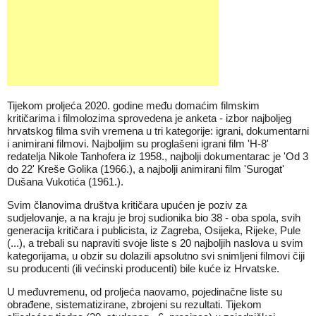
Tijekom proljeća 2020. godine među domaćim filmskim
kritičarima i filmolozima sprovedena je anketa - izbor najboljeg
hrvatskog filma svih vremena u tri kategorije: igrani, dokumentarni
i animirani filmovi. Najboljim su proglašeni igrani film 'H-8'
redatelja Nikole Tanhofera iz 1958., najbolji dokumentarac je 'Od 3
do 22' Kreše Golika (1966.), a najbolji animirani film 'Surogat'
Dušana Vukotića (1961.).
Svim članovima društva kritičara upućen je poziv za
sudjelovanje, a na kraju je broj sudionika bio 38 - oba spola, svih
generacija kritičara i publicista, iz Zagreba, Osijeka, Rijeke, Pule
(...), a trebali su napraviti svoje liste s 20 najboljih naslova u svim
kategorijama, u obzir su dolazili apsolutno svi snimljeni filmovi čiji
su producenti (ili većinski producenti) bile kuće iz Hrvatske.
U međuvremenu, od proljeća naovamo, pojedinačne liste su
obrađene, sistematizirane, zbrojeni su rezultati. Tijekom