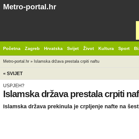
Metro-portal.hr
Početna
Zagreb
Hrvatska
Svijet
Život
Kultura
Sport
Bi
Metro-portal.hr
»
Islamska država prestala crpiti naftu
« SVIJET
USPJEH?
Islamska država prestala crpiti naf
Islamska država prekinula je crpljenje nafte na šest