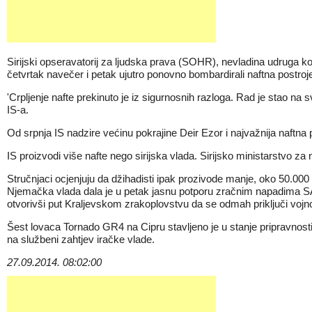
Sirijski opseravatorij za ljudska prava (SOHR), nevladina udruga koj
četvrtak navečer i petak ujutro ponovno bombardirali naftna postroj
'Crpljenje nafte prekinuto je iz sigurnosnih razloga. Rad je stao na 
IS-a.
Od srpnja IS nadzire većinu pokrajine Deir Ezor i najvažnija naftna p
IS proizvodi više nafte nego sirijska vlada. Sirijsko ministarstvo za
Stručnjaci ocjenjuju da džihadisti ipak prozivode manje, oko 50.000 ba
Njemačka vlada dala je u petak jasnu potporu zračnim napadima SAD-a
otvorivši put Kraljevskom zrakoplovstvu da se odmah priključi voj
Šest lovaca Tornado GR4 na Cipru stavljeno je u stanje pripravnost
na službeni zahtjev iračke vlade.
27.09.2014. 08:02:00