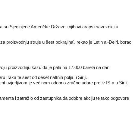
e da su Sjedinjene Američke Države i njihovi arapsksaveznici u
a proizvodnju struje u šest pokrajina', rekao je Letih al-Deiri, borac
svoju proizvodnju kažu da je pala na 17.000 barela na dan.
u Iraka te šest od deset naftnih polja u Siriji.
 uvjerljivom je većinom odobrio zračne udare protiv IS-a u Siriji,
amenta i zatražio od zastupnika da odobre akciju te tako odgovore