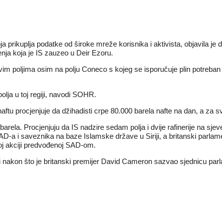
a prikuplja podatke od široke mreže korisnika i aktivista, objavila j
enja koja je IS zauzeo u Deir Ezoru.
svim poljima osim na polju Coneco s kojeg se isporučuje plin potreban z
olja u toj regiji, navodi SOHR.
 naftu procjenjuje da džihadisti crpe 80.000 barela nafte na dan, a za 
rela. Procjenjuju da IS nadzire sedam polja i dvije rafinerije na sjever
 i saveznika na baze Islamske države u Siriji, a britanski parlament
noj akciji predvođenoj SAD-om.
i nakon što je britanski premijer David Cameron sazvao sjednicu parl