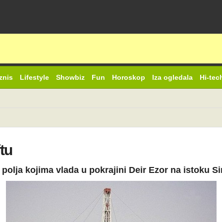
znis
Lifestyle
Showbiz
Fun
Horoskop
Iza ogledala
Hi-tec
tu
 polja kojima vlada u pokrajini Deir Ezor na istoku S