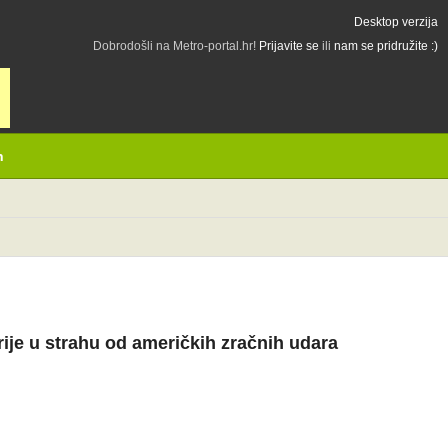
Desktop verzija
Dobrodošli na Metro-portal.hr!
Prijavite se
ili
nam se pridružite :)
h
irije u strahu od američkih zračnih udara