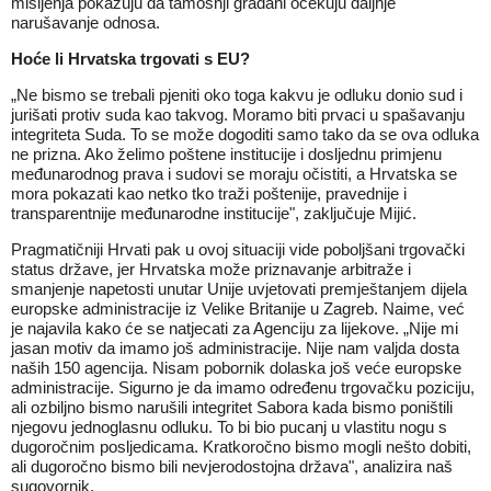
mišljenja pokazuju da tamošnji građani očekuju daljnje
narušavanje odnosa.
Hoće li Hrvatska trgovati s EU?
„Ne bismo se trebali pjeniti oko toga kakvu je odluku donio sud i
jurišati protiv suda kao takvog. Moramo biti prvaci u spašavanju
integriteta Suda. To se može dogoditi samo tako da se ova odluka
ne prizna. Ako želimo poštene institucije i dosljednu primjenu
međunarodnog prava i sudovi se moraju očistiti, a Hrvatska se
mora pokazati kao netko tko traži poštenije, pravednije i
transparentnije međunarodne institucije", zaključuje Mijić.
Pragmatičniji Hrvati pak u ovoj situaciji vide poboljšani trgovački
status države, jer Hrvatska može priznavanje arbitraže i
smanjenje napetosti unutar Unije uvjetovati premještanjem dijela
europske administracije iz Velike Britanije u Zagreb. Naime, već
je najavila kako će se natjecati za Agenciju za lijekove. „Nije mi
jasan motiv da imamo još administracije. Nije nam valjda dosta
naših 150 agencija. Nisam pobornik dolaska još veće europske
administracije. Sigurno je da imamo određenu trgovačku poziciju,
ali ozbiljno bismo narušili integritet Sabora kada bismo poništili
njegovu jednoglasnu odluku. To bi bio pucanj u vlastitu nogu s
dugoročnim posljedicama. Kratkoročno bismo mogli nešto dobiti,
ali dugoročno bismo bili nevjerodostojna država", analizira naš
sugovornik.