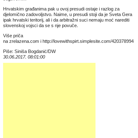
Hrvatskim građanima pak u ovoj presudi ostaje i razlog za
djelomično zadovoljstvo. Naime, u presudi stoji da je Sveta Gera
ipak hrvatski teritorij, ali i da arbitražni suci nemaju moć narediti
slovenskoj vojsci da se s nje povuče.
Više priča
na
zrelazena.com
i
http://lovewithspirt.simplesite.com/420378994
Piše: Siniša Bogdanić/DW
30.06.2017. 08:01:00