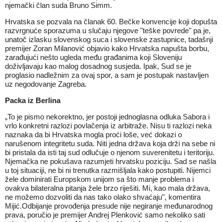
njemački član suda Bruno Simm.
Hrvatska se pozvala na članak 60. Bečke konvencije koji dopušta
razvrgnuće sporazuma u slučaju njegove "teške povrede" pa je,
unatoč izlasku slovenskog suca i slovenske zastupnice, tadašnji
premijer Zoran Milanović objavio kako Hrvatska napušta borbu,
zarađujući nešto ugleda među građanima koji Sloveniju
doživljavaju kao malog dosadnog susjeda. Ipak, Sud se je
proglasio nadležnim za ovaj spor, a sam je postupak nastavljen
uz negodovanje Zagreba.
Packa iz Berlina
„To je pismo nekorektno, jer postoji jednoglasna odluka Sabora i
vrlo konkretni razlozi povlačenja iz arbitraže. Nisu ti razlozi neka
naznaka da bi Hrvatska mogla proći loše, već dokazi o
narušenom integritetu suda. Niti jedna država koja drži na sebe ni
bi pristala da isti taj sud odlučuje o njenom suverenitetu i teritoriju.
Njemačka ne pokušava razumjeti hrvatsku poziciju. Sad se našla
u toj situaciji, ne bi ni trenutka razmišljala kako postupiti. Nijemci
žele dominirati Europskom unijom sa što manje problema i
ovakva bilateralna pitanja žele brzo riješiti. Mi, kao mala država,
ne možemo dozvoliti da nas tako olako shvaćaju", komentira
Mijić.Odbijanje provođenja presude nije negiranje međunarodnog
prava, poručio je premijer Andrej Plenković samo nekoliko sati