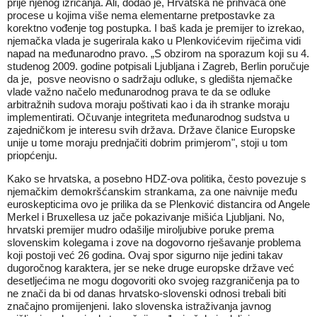
prije njenog izricanja. Ali, dodao je, Hrvatska ne prihvaća one
procese u kojima više nema elementarne pretpostavke za
korektno vođenje tog postupka. I baš kada je premijer to izrekao,
njemačka vlada je sugerirala kako u Plenkovićevim riječima vidi
napad na međunarodno pravo. „S obzirom na sporazum koji su 4.
studenog 2009. godine potpisali Ljubljana i Zagreb, Berlin poručuje
da je, posve neovisno o sadržaju odluke, s gledišta njemačke
vlade važno načelo međunarodnog prava te da se odluke
arbitražnih sudova moraju poštivati kao i da ih stranke moraju
implementirati. Očuvanje integriteta međunarodnog sudstva u
zajedničkom je interesu svih država. Države članice Europske
unije u tome moraju prednjačiti dobrim primjerom", stoji u tom
priopćenju.
Kako se hrvatska, a posebno HDZ-ova politika, često povezuje s
njemačkim demokršćanskim strankama, za one naivnije među
euroskepticima ovo je prilika da se Plenković distancira od Angele
Merkel i Bruxellesa uz jače pokazivanje mišića Ljubljani. No,
hrvatski premijer mudro odašilje miroljubive poruke prema
slovenskim kolegama i zove na dogovorno rješavanje problema
koji postoji već 26 godina. Ovaj spor sigurno nije jedini takav
dugoročnog karaktera, jer se neke druge europske države već
desetljećima ne mogu dogovoriti oko svojeg razgraničenja pa to
ne znači da bi od danas hrvatsko-slovenski odnosi trebali biti
značajno promijenjeni. Iako slovenska istraživanja javnog