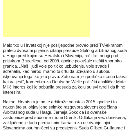
Malo tko u Hrvatskoj nije poslijepodne proveo pred TV-ekranom
prateći dvosatni prijenos čitanja presude Stalnog arbitražnog suda
u Hagu pred kojim su Hrvatska i Slovenija, reći će mnogi pod
pritiskom Bruxellesa, od 2009. godine pokušale riješiti spor oko
granica. „Naši ljudi vole političko uzbuđenje, vole svađe i
adrenalin, kao narod imamo tu crtu da uživamo u sukobu i
istjerivanju toga tko je u pravu. Zato nam je i politička scena takva
kakva jest", komentira za Deutsche Welle politički analitičar Mate
Mijić interes koji je pobudila presuda za koju su svi tvrdili da ih ne
interesira.
Naime, Hrvatska je od te arbitraže odustala 2015. godine i to
nakon što su objavljene snimke razgovora slovenskog člana
Arbitražnog suda u Haagu Jerneja Sokolca i slovenske
zastupnice pred sudom Simone Drenik. Odluka je već donesena,
zaključeno je tada prema snimkama, a za otkrivanje tajni
Slovencima osumnjičeni su predsjednik Suda Gilbert Guillaume i