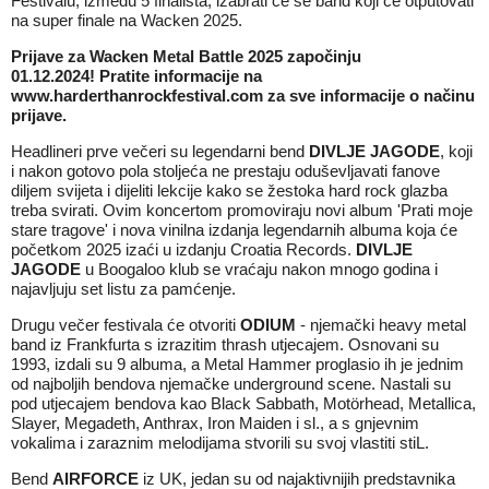
Festivalu, između 5 finalista, izabrati će se band koji će otputovati
na super finale na Wacken 2025.
Prijave za Wacken Metal Battle 2025 započinju
01.12.2024!
Pratite informacije na
www.harderthanrockfestival.com za sve informacije o načinu
prijave.
Headlineri prve večeri su legendarni bend
DIVLJE JAGODE
, koji
i nakon gotovo pola stoljeća ne prestaju oduševljavati fanove
diljem svijeta i dijeliti lekcije kako se žestoka hard rock glazba
treba svirati. Ovim koncertom promoviraju novi album 'Prati moje
stare tragove' i nova vinilna izdanja legendarnih albuma koja će
početkom 2025 izaći u izdanju Croatia Records.
DIVLJE
JAGODE
u Boogaloo klub se vraćaju nakon mnogo godina i
najavljuju set listu za pamćenje.
Drugu večer festivala će otvoriti
ODIUM
- njemački heavy metal
band iz Frankfurta s izrazitim thrash utjecajem. Osnovani su
1993, izdali su 9 albuma, a Metal Hammer proglasio ih je jednim
od najboljih bendova njemačke underground scene. Nastali su
pod utjecajem bendova kao Black Sabbath, Motörhead, Metallica,
Slayer, Megadeth, Anthrax, Iron Maiden i sl., a s gnjevnim
vokalima i zaraznim melodijama stvorili su svoj vlastiti stiL.
Bend
AIRFORCE
iz UK, jedan su od najaktivnijih predstavnika