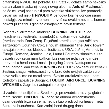
britanskog NWOBHM pokreta. U Hrvatsku dolaze samo nekoliko
dana nakon izlaska njihovog novog albuma '
Acts of Madness'
,
pa će mu ovaj nastup biti prva svjetska službena live promocija.
Jedan su od rijetkih
NWOBHM
bendova koji ne donose samo
nostalgiju za minulim vremenima, već sa svakim novim albumom
pokazuju žestinu i glad za osvajanjem novih teritorija.
Švicarska 'all female' atrakcija
BURNING WITCHES
co-
headlineri su festivala na simboličan datum - 08. ožujka
(međunarodni Dan Žena). Pojačani američkom gitarističkom
senzacijom Courtney Cox, s novim albumom
'The Dark Tower'
osvajaju pozornice klubova i festivala u USA, Južnoj Americi, te
Europi. Romana, Jeanine, Lala, Laura i Courtney sinonim su za
uspjeh i pokazuju nam kolikom brzinom se jedan bend može
pretvoriti u headlinera i nositelja cijelog žanra. Nastupom na
međunarodni dan žena
BURNING WITCHES
pokazati će žensku
žestinu, snagu i virtuoznost i vrlo brzo ćete uvidjeti zašto su oni
novo veliko ime na metal sceni. Svojim atraktivnim nastupom i
izgledom zapaliti će Boogallo. I
ODIUM
,
AIRFORCE
i
BURNING
WITCHES
u Zagrebu nastupaju premijerno!
U zadnjim desetljećima Švedska je predvodnica razvoja globalne
metal scene.
ENFORCER
, bend sa duhom veličanstvenih
osamdesetih brzo su se nametnuli kao predvodnici heavy metal
žanra za budućnost. Kao zadnji bend drugog dana