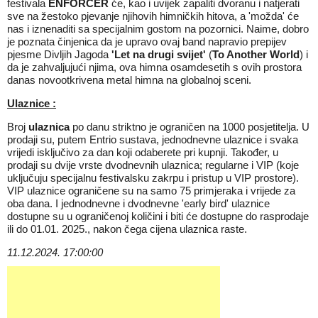
festivala
ENFORCER
će, kao i uvijek zapaliti dvoranu i natjerati
sve na žestoko pjevanje njihovih himničkih hitova, a 'možda' će
nas i iznenaditi sa specijalnim gostom na pozornici. Naime, dobro
je poznata činjenica da je upravo ovaj band napravio prepijev
pjesme Divljih Jagoda
'Let na drugi svijet'
(
To Another World
) i
da je zahvaljujući njima, ova himna osamdesetih s ovih prostora
danas novootkrivena metal himna na globalnoj sceni.
Ulaznice :
Broj
ulaznica
po danu striktno je ograničen na 1000 posjetitelja. U
prodaji su, putem Entrio sustava, jednodnevne ulaznice i svaka
vrijedi isključivo za dan koji odaberete pri kupnji. Također, u
prodaji su dvije vrste dvodnevnih ulaznica; regularne i VIP (koje
uključuju specijalnu festivalsku zakrpu i pristup u VIP prostore).
VIP ulaznice ograničene su na samo 75 primjeraka i vrijede za
oba dana. I jednodnevne i dvodnevne 'early bird' ulaznice
dostupne su u ograničenoj količini i biti će dostupne do rasprodaje
ili do 01.01. 2025., nakon čega cijena ulaznica raste.
11.12.2024. 17:00:00