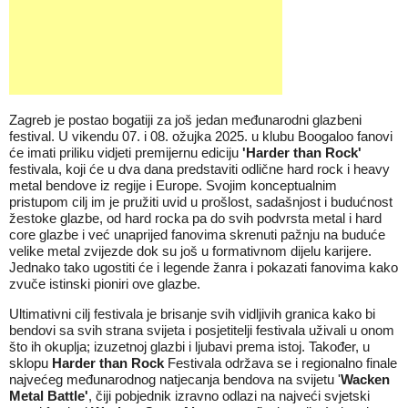
Zagreb je postao bogatiji za još jedan međunarodni glazbeni
festival. U vikendu 07. i 08. ožujka 2025. u klubu Boogaloo fanovi
će imati priliku vidjeti premijernu ediciju
'Harder than Rock'
festivala, koji će u dva dana predstaviti odlične hard rock i heavy
metal bendove iz regije i Europe. Svojim konceptualnim
pristupom cilj im je pružiti uvid u prošlost, sadašnjost i budućnost
žestoke glazbe, od hard rocka pa do svih podvrsta metal i hard
core glazbe i već unaprijed fanovima skrenuti pažnju na buduće
velike metal zvijezde dok su još u formativnom dijelu karijere.
Jednako tako ugostiti će i legende žanra i pokazati fanovima kako
zvuče istinski pioniri ove glazbe.
Ultimativni cilj festivala je brisanje svih vidljivih granica kako bi
bendovi sa svih strana svijeta i posjetitelji festivala uživali u onom
što ih okuplja; izuzetnoj glazbi i ljubavi prema istoj. Također, u
sklopu
Harder than Rock
Festivala održava se i regionalno finale
najvećeg međunarodnog natjecanja bendova na svijetu '
Wacken
Metal Battle'
, čiji pobjednik izravno odlazi na najveći svjetski