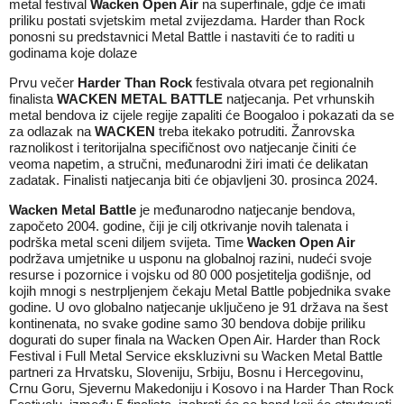
metal festival
Wacken Open Air
na superfinale, gdje će imati
priliku postati svjetskim metal zvijezdama. Harder than Rock
ponosni su predstavnici Metal Battle i nastaviti će to raditi u
godinama koje dolaze
Prvu večer
Harder Than Rock
festivala otvara pet regionalnih
finalista
WACKEN METAL BATTLE
natjecanja. Pet vrhunskih
metal bendova iz cijele regije zapaliti će Boogaloo i pokazati da se
za odlazak na
WACKEN
treba itekako potruditi. Žanrovska
raznolikost i teritorijalna specifičnost ovo natjecanje činiti će
veoma napetim, a stručni, međunarodni žiri imati će delikatan
zadatak. Finalisti natjecanja biti će objavljeni 30. prosinca 2024.
Wacken Metal Battle
je međunarodno natjecanje bendova,
započeto 2004. godine, čiji je cilj otkrivanje novih talenata i
podrška metal sceni diljem svijeta. Time
Wacken Open Air
podržava umjetnike u usponu na globalnoj razini, nudeći svoje
resurse i pozornice i vojsku od 80 000 posjetitelja godišnje, od
kojih mnogi s nestrpljenjem čekaju Metal Battle pobjednika svake
godine. U ovo globalno natjecanje uključeno je 91 država na šest
kontinenata, no svake godine samo 30 bendova dobije priliku
dogurati do super finala na Wacken Open Air. Harder than Rock
Festival i Full Metal Service ekskluzivni su Wacken Metal Battle
partneri za Hrvatsku, Sloveniju, Srbiju, Bosnu i Hercegovinu,
Crnu Goru, Sjevernu Makedoniju i Kosovo i na Harder Than Rock