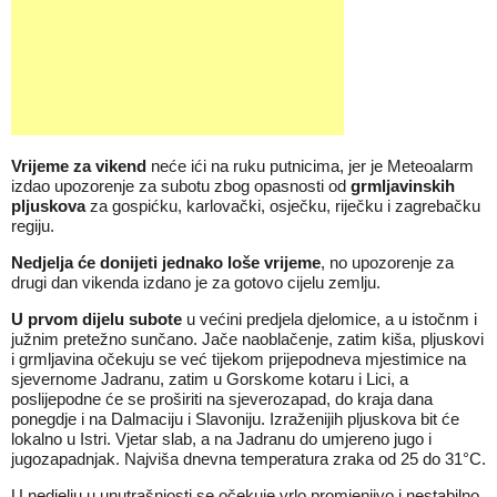
Vrijeme za vikend
neće ići na ruku putnicima, jer je Meteoalarm
izdao upozorenje za subotu zbog opasnosti od
grmljavinskih
pljuskova
za gospićku, karlovački, osječku, riječku i zagrebačku
regiju.
Nedjelja će donijeti jednako loše vrijeme
, no upozorenje za
drugi dan vikenda izdano je za gotovo cijelu zemlju.
U prvom dijelu subote
u većini predjela djelomice, a u istočnm i
južnim pretežno sunčano. Jače naoblačenje, zatim kiša, pljuskovi
i grmljavina očekuju se već tijekom prijepodneva mjestimice na
sjevernome Jadranu, zatim u Gorskome kotaru i Lici, a
poslijepodne će se proširiti na sjeverozapad, do kraja dana
ponegdje i na Dalmaciju i Slavoniju. Izraženijih pljuskova bit će
lokalno u Istri. Vjetar slab, a na Jadranu do umjereno jugo i
jugozapadnjak. Najviša dnevna temperatura zraka od 25 do 31°C.
U nedjelju u unutrašnjosti se očekuje vrlo promjenjivo i nestabilno