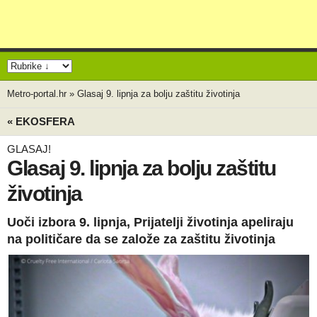
Metro-portal.hr
»
Glasaj 9. lipnja za bolju zaštitu životinja
« EKOSFERA
GLASAJ!
Glasaj 9. lipnja za bolju zaštitu
životinja
Uoči izbora 9. lipnja, Prijatelji životinja apeliraju
na političare da se založe za zaštitu životinja