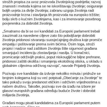
strožih propisa za uvoz proizvoda životinjskog podrijetla; razvoj
znanosti i metoda kojima se ne iskorištavaju životinje; osiguranje
boljih uvjeta za divlje životinja; zabranu uzgoja životinja radi
proizvodnje krzna i stavljanja tih proizvoda na europsko tržište;
bolju skrb o kućnim životinjama, kao i za imenovanje posebnog
povjerenika za dobrobit životinja.
„Smatramo da bi se svi kandidati za Europski parlament trebali
zauzimati za navedene ciljeve zato što poboljšanje dobrobiti
životinja pridonosi stvaranju suosjećajnijeg društva koje promiče
empatiju i poštovanje prema svim bićima. Osim toga, stroži
propisi i nadzor nad zaštitom životinja štite sigurnost građana
smanjujući incidenciju zlostavljanja i nasilja. U konačnici,
promicanje održivijih praksi, poput niskougljične biljne prehrane,
pridonosi zaštiti okoliša i smanjenju ekološkog otiska, u skladu s
globalnim ciljevima održivog razvoja", navode Prijatelji životinja.
Pozivaju sve kandidate da izdvoje nekoliko minuta i pridruže se
brojnim kolegama koji su već potpisali „Obećanje za životinje" te
tako pokažu svoju predanost etičkim i održivim vrijednostima u
našem društvu. Također, pozivaju sve da izađu na izbore jer
glasovi europskih građana određuju buduće živote i dobrobit
milijarda životinja.
Građani mogu pisati kandidatima za Europski parlament putem