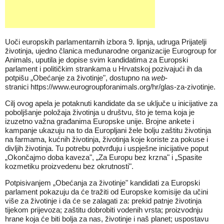
Uoči europskih parlamentarnih izbora 9. lipnja, udruga Prijatelji
životinja, ujedno članica međunarodne organizacije Eurogroup for
Animals, uputila je dopise svim kandidatima za Europski
parlament i političkim strankama u Hrvatskoj pozivajući ih da
potpišu „Obećanje za životinje", dostupno na
web
-
stranici
https://www.eurogroupforanimals.org/hr/glas-za-zivotinje
.
Cilj ovog apela je potaknuti kandidate da se uključe u inicijative za
poboljšanje položaja životinja u društvu, što je tema koja je
izuzetno važna građanima Europske unije. Brojne ankete i
kampanje ukazuju na to da Europljani žele bolju zaštitu životinja
na farmama, kućnih životinja, životinja koje koriste za pokuse i
divljih životinja. Tu potrebu potvrđuju i uspješne inicijative poput
„
Okončajmo doba kaveza
", „
Za Europu bez krzna
" i „
Spasite
kozmetiku proizvedenu bez okrutnosti
".
Potpisivanjem „Obećanja za životinje" kandidati za Europski
parlament pokazuju da će tražiti od Europske komisije da učini
više za životinje i da će se zalagati za: prekid patnje životinja
tijekom prijevoza; zaštitu dobrobiti vodenih vrsta; proizvodnju
hrane koja će biti bolja za nas, životinje i naš planet; uspostavu