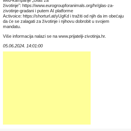
web-kampanje „Glas za
životinje":
https://www.eurogroupforanimals.org/hr/glas-za-
zivotinje-gradani
i putem AI platforme
Activoice:
https://shorturl.at/yUgKd
i tražiti od njih da im obećaju
da će se zalagati za životinje i njihovu dobrobit u svojem
mandatu.
Više informacija nalazi se na
www.prijatelji-zivotinja.hr
.
05.06.2024. 14:01:00