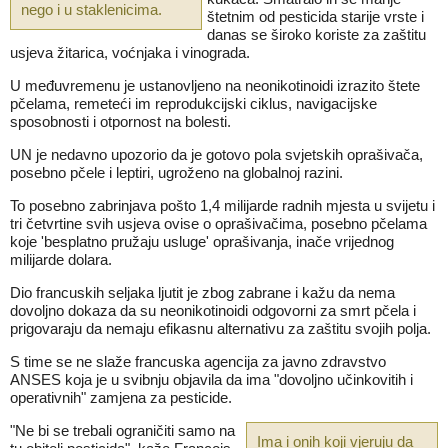
nego i u staklenicima.
štetnim od pesticida starije vrste i
danas se široko koriste za zaštitu
usjeva žitarica, voćnjaka i vinograda.
U međuvremenu je ustanovljeno na neonikotinoidi izrazito štete
pčelama, remeteći im reprodukcijski ciklus, navigacijske
sposobnosti i otpornost na bolesti.
UN je nedavno upozorio da je gotovo pola svjetskih oprašivača,
posebno pčele i leptiri, ugroženo na globalnoj razini.
To posebno zabrinjava pošto 1,4 milijarde radnih mjesta u svijetu i
tri četvrtine svih usjeva ovise o oprašivačima, posebno pčelama
koje 'besplatno pružaju usluge' oprašivanja, inače vrijednog
milijarde dolara.
Dio francuskih seljaka ljutit je zbog zabrane i kažu da nema
dovoljno dokaza da su neonikotinoidi odgovorni za smrt pčela i
prigovaraju da nemaju efikasnu alternativu za zaštitu svojih polja.
S time se ne slaže francuska agencija za javno zdravstvo
ANSES koja je u svibnju objavila da ima "dovoljno učinkovitih i
operativnih" zamjena za pesticide.
"Ne bi se trebali ograničiti samo na
Ima i onih koji vjeruju da