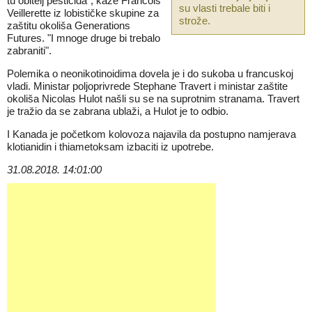
tu obitelj pesticida", kaže Francois
su vlasti trebale biti i
Veillerette iz lobističke skupine za
strože.
zaštitu okoliša Generations
Futures. "I mnoge druge bi trebalo
zabraniti".
Polemika o neonikotinoidima dovela je i do sukoba u francuskoj
vladi. Ministar poljoprivrede Stephane Travert i ministar zaštite
okoliša Nicolas Hulot našli su se na suprotnim stranama. Travert
je tražio da se zabrana ublaži, a Hulot je to odbio.
I Kanada je početkom kolovoza najavila da postupno namjerava
klotianidin i thiametoksam izbaciti iz upotrebe.
31.08.2018. 14:01:00