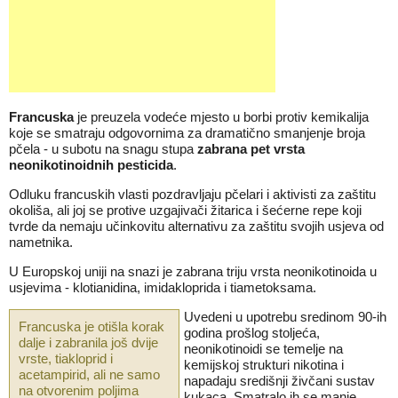
Francuska
je preuzela vodeće mjesto u borbi protiv kemikalija
koje se smatraju odgovornima za dramatično smanjenje broja
pčela - u subotu na snagu stupa
zabrana pet vrsta
neonikotinoidnih pesticida
.
Odluku francuskih vlasti pozdravljaju pčelari i aktivisti za zaštitu
okoliša, ali joj se protive uzgajivači žitarica i šećerne repe koji
tvrde da nemaju učinkovitu alternativu za zaštitu svojih usjeva od
nametnika.
U Europskoj uniji na snazi je zabrana triju vrsta neonikotinoida u
usjevima - klotianidina, imidakloprida i tiametoksama.
Uvedeni u upotrebu sredinom 90-ih
Francuska je otišla korak
godina prošlog stoljeća,
dalje i zabranila još dvije
neonikotinoidi se temelje na
vrste, tiakloprid i
kemijskoj strukturi nikotina i
acetampirid, ali ne samo
napadaju središnji živčani sustav
na otvorenim poljima
kukaca. Smatralo ih se manje