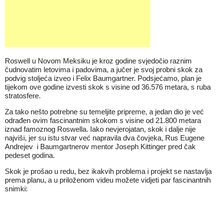
Roswell u Novom Meksiku je kroz godine svjedočio raznim
čudnovatim letovima i padovima, a jučer je svoj probni skok za
podvig stoljeća izveo i Felix Baumgartner. Podsjećamo, plan je
tijekom ove godine izvesti skok s visine od 36.576 metara, s ruba
stratosfere.
Za tako nešto potrebne su temeljite pripreme, a jedan dio je već
odrađen ovim fascinantnim skokom s visine od 21.800 metara
iznad famoznog Roswella. Iako nevjerojatan, skok i dalje nije
najviši, jer su istu stvar već napravila dva čovjeka, Rus Eugene
Andrejev i Baumgartnerov mentor Joseph Kittinger pred čak
pedeset godina.
Skok je prošao u redu, bez ikakvih problema i projekt se nastavlja
prema planu, a u priloženom videu možete vidjeti par fascinantnih
snimki: