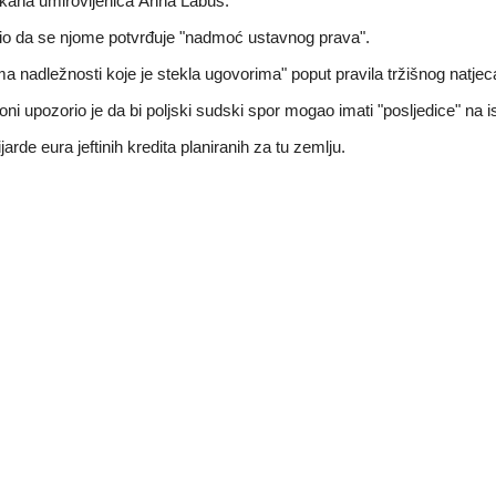
plakana umirovljenica Anna Labus.
lasio da se njome potvrđuje "nadmoć ustavnog prava".
nadležnosti koje je stekla ugovorima" poput pravila tržišnog natjeca
 upozorio je da bi poljski sudski spor mogao imati "posljedice" na isp
jarde eura jeftinih kredita planiranih za tu zemlju.