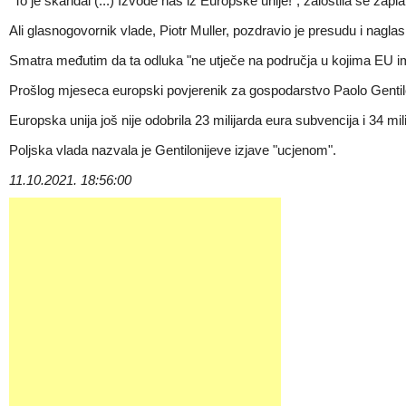
"To je skandal (...) Izvode nas iz Europske unije!", žalostila se za
Ali glasnogovornik vlade, Piotr Muller, pozdravio je presudu i nag
Smatra međutim da ta odluka "ne utječe na područja u kojima EU ima 
Prošlog mjeseca europski povjerenik za gospodarstvo Paolo Gentiloni
Europska unija još nije odobrila 23 milijarda eura subvencija i 34 mili
Poljska vlada nazvala je Gentilonijeve izjave "ucjenom".
11.10.2021. 18:56:00