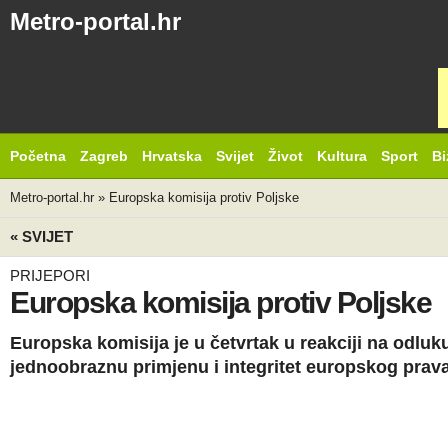
Metro-portal.hr
Početna
Zagreb
Hrvatska
Svijet
Život
Kultura
Sport
Bi
Metro-portal.hr
»
Europska komisija protiv Poljske
« SVIJET
PRIJEPORI
Europska komisija protiv Poljske
Europska komisija je u četvrtak u reakciji na odluku
jednoobraznu primjenu i integritet europskog prava