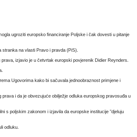
ogla ugroziti europsko financiranje Poljske i čak dovesti u pitanje
 stranka na vlasti Pravo i pravda (PiS).
 prava, izjavio je u četvrtak europski povjerenik Didier Reynders.
a.
ti prema Ugovorima kako bi sačuvala jednoobraznost primjene i
nog prava i da je obvezujuće obilježje odluka europskog pravosuđa u
 s poljskim zakonom i izjavila da europske institucije "djeluju
uli odluku.