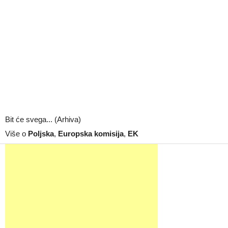
Bit će svega... (Arhiva)
Više o
Poljska
,
Europska komisija
,
EK