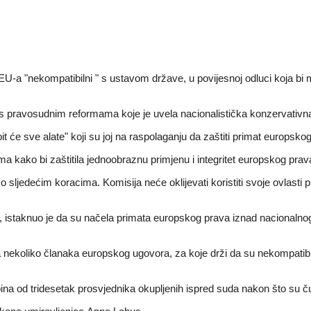
 EU-a "nekompatibilni " s ustavom države, u povijesnoj odluci koja bi m
s pravosudnim reformama koje je uvela nacionalistička konzervativna
t će sve alate" koji su joj na raspolaganju da zaštiti primat europskog
 ima kako bi zaštitila jednoobraznu primjenu i integritet europskog prav
 o sljedećim koracima. Komisija neće oklijevati koristiti svoje ovlas
luku, istaknuo je da su načela primata europskog prava iznad nacional
nekoliko članaka europskog ugovora, za koje drži da su nekompatibilni
kupina od tridesetak prosvjednika okupljenih ispred suda nakon što su č