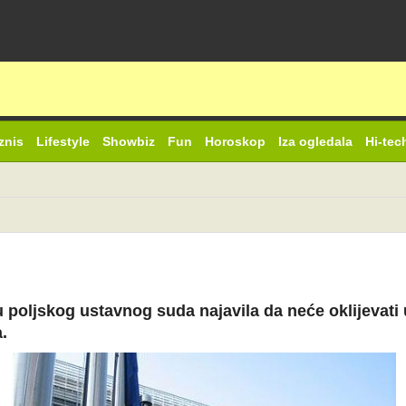
znis
Lifestyle
Showbiz
Fun
Horoskop
Iza ogledala
Hi-tec
 poljskog ustavnog suda najavila da neće oklijevati u 
.