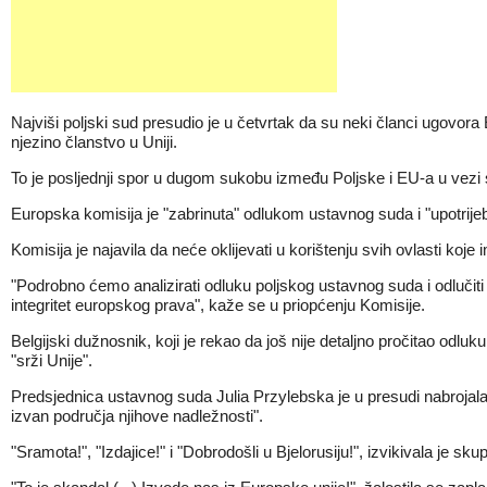
Najviši poljski sud presudio je u četvrtak da su neki članci ugovora
njezino članstvo u Uniji.
To je posljednji spor u dugom sukobu između Poljske i EU-a u vezi 
Europska komisija je "zabrinuta" odlukom ustavnog suda i "upotrijebi
Komisija je najavila da neće oklijevati u korištenju svih ovlasti koje
"Podrobno ćemo analizirati odluku poljskog ustavnog suda i odlučiti
integritet europskog prava", kaže se u priopćenju Komisije.
Belgijski dužnosnik, koji je rekao da još nije detaljno pročitao od
"srži Unije".
Predsjednica ustavnog suda Julia Przylebska je u presudi nabrojala 
izvan područja njihove nadležnosti".
"Sramota!", "Izdajice!" i "Dobrodošli u Bjelorusiju!", izvikivala je s