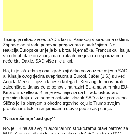
Trump
je rekao svoje: SAD izlazi iz Pariškog sporazuma o klimi.
Zapravo on bi rado ponovno pregovarao o sadržajima. No
reakcija Europske unije je bila brza: Njemačka, Francuska i Italija
su odmah dale do znanja da nikakvih pregovora o sporazumu
neće biti. Dakle, SAD više nije u igri.
No, tu je još jedan global igrač koji čeka da zauzme mjesto SAD-
a. Kina je ovog tjedna sveprisutna u Europi. Jučer (1.6.) su već
Angela Merkel i njezin kineski kolega Li Keqiang demonstrirali
zajedništvo, danas će to ponoviti na razini EU-a na summitu EU-
Kina u Bruxellesu. Kina je već najavila da bi rado uskočila u
prazninu koju je za sobom ostavio izlazak SAD-a iz sporazuma.
Slično je i s pitanjem slobodne trgovine koju je Trump svojim
protekcionističkim smjernicama stavio pod znak pitanja.
"Kina više nije 'bad guy'"
No, je li Kina sa svojim autoritarnim strukturama pravi partner za
EU? "Kad je u pitanju klima, u svakom slučaju", kaže za DW