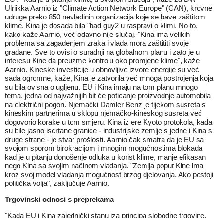
Ulriikka Aarnio iz "Climate Action Network Europe" (CAN), krovne
udruge preko 850 nevladinih organizacija koje se bave zaštitom
klime. Kina je dosada bila "bad guy2 u raspravi o klimi. No to,
kako kaže Aarnio, već odavno nije slučaj. "Kina ima velikih
problema sa zagađenjem zraka i vlada mora zaštititi svoje
građane. Sve to ovisi o suradnji na globalnom planu i zato je u
interesu Kine da preuzme kontrolu oko promjene klime", kaže
Aarnio. Kineske investicije u obnovljive izvore energije su već
sada ogromne, kaže, Kina je zatvorila već mnoga postrojenja koja
su bila ovisna o ugljenu. EU i Kina imaju na tom planu mnogo
tema, jedna od najvažnijih bit će poticanje proizvodnje automobila
na električni pogon. Njemački Damler Benz je tijekom susreta s
kineskim partnerima u sklopu njemačko-kineskog susreta već
dogovorio korake u tom smjeru. Kina iz ere Kyoto protokola, kada
su bile jasno iscrtane granice - industrijske zemlje s jedne i Kina s
druge strane - je stvar prošlosti. Aarnio čak smatra da je EU sa
svojom sporom birokracijom i mnogim mogućnostima blokada
kad je u pitanju donošenje odluka u korist klime, manje efikasan
nego Kina sa svojim načinom vladanja. "Zemlja poput Kine ima
kroz svoj model vladanja mogućnost brzog djelovanja. Ako postoji
politička volja", zaključuje Aarnio.
Trgovinski odnosi s preprekama
"Kada EU i Kina zajednički stanu iza principa slobodne trgovine,