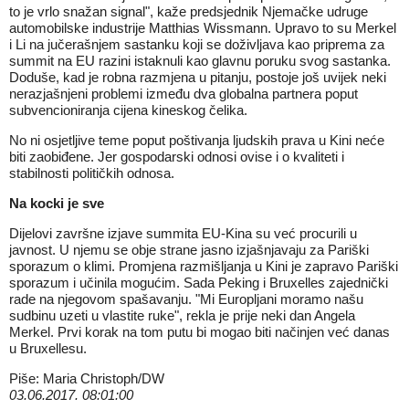
to je vrlo snažan signal", kaže predsjednik Njemačke udruge
automobilske industrije Matthias Wissmann. Upravo to su Merkel
i Li na jučerašnjem sastanku koji se doživljava kao priprema za
summit na EU razini istaknuli kao glavnu poruku svog sastanka.
Doduše, kad je robna razmjena u pitanju, postoje još uvijek neki
nerazjašnjeni problemi između dva globalna partnera poput
subvencioniranja cijena kineskog čelika.
No ni osjetljive teme poput poštivanja ljudskih prava u Kini neće
biti zaobiđene. Jer gospodarski odnosi ovise i o kvaliteti i
stabilnosti političkih odnosa.
Na kocki je sve
Dijelovi završne izjave summita EU-Kina su već procurili u
javnost. U njemu se obje strane jasno izjašnjavaju za Pariški
sporazum o klimi. Promjena razmišljanja u Kini je zapravo Pariški
sporazum i učinila mogućim. Sada Peking i Bruxelles zajednički
rade na njegovom spašavanju. "Mi Europljani moramo našu
sudbinu uzeti u vlastite ruke", rekla je prije neki dan Angela
Merkel. Prvi korak na tom putu bi mogao biti načinjen već danas
u Bruxellesu.
Piše: Maria Christoph/DW
03.06.2017. 08:01:00