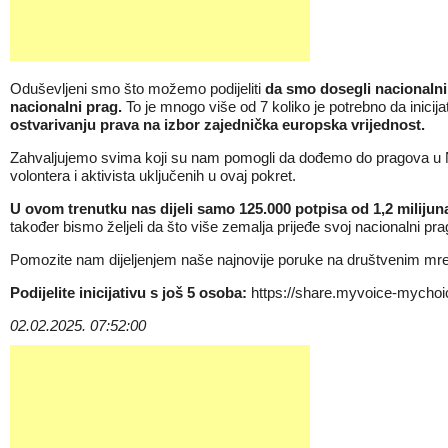
Oduševljeni smo što možemo podijeliti
da smo dosegli nacionalni 
nacionalni prag.
To je mnogo više od 7 koliko je potrebno da inic
ostvarivanju prava na izbor zajednička europska vrijednost.
Zahvaljujemo svima koji su nam pomogli da dođemo do pragova u Niz
volontera i aktivista uključenih u ovaj pokret.
U ovom trenutku nas dijeli samo 125.000 potpisa od 1,2 milijun
također bismo željeli da što više zemalja prijeđe svoj nacionalni p
Pomozite nam dijeljenjem naše najnovije poruke na društvenim mrež
Podijelite inicijativu s još 5 osoba:
https://share.myvoice-mychoi
02.02.2025. 07:52:00