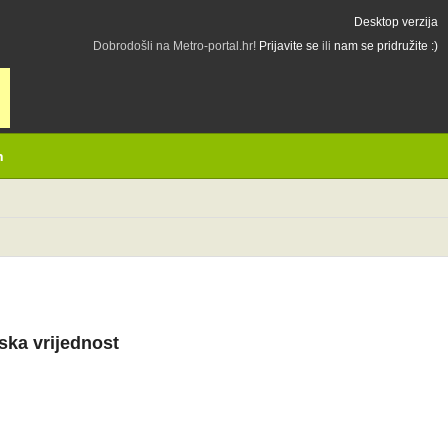
Desktop verzija
Dobrodošli na Metro-portal.hr!
Prijavite se
ili
nam se pridružite :)
h
ska vrijednost