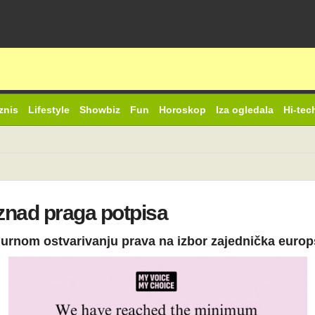
znis
Lifestyle
Showbiz
Fun
Horoskop
Iza ogledala
Hi-tec
iznad praga potpisa
urnom ostvarivanju prava na izbor zajednička europ