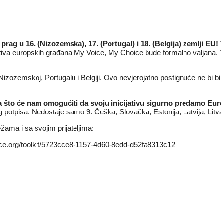
prag u 16. (Nizozemska), 17. (Portugal) i 18. (Belgija) zemlji EU!
ijativa europskih građana My Voice, My Choice bude formalno valjana.
ozemskoj, Portugalu i Belgiji. Ovo nevjerojatno postignuće ne bi bi
a što će nam omogućiti da svoju inicijativu sigurno predamo Eur
rag potpisa. Nedostaje samo 9: Češka, Slovačka, Estonija, Latvija, Li
ama i sa svojim prijateljima:
ce.org/toolkit/5723cce8-1157-4d60-8edd-d52fa8313c12