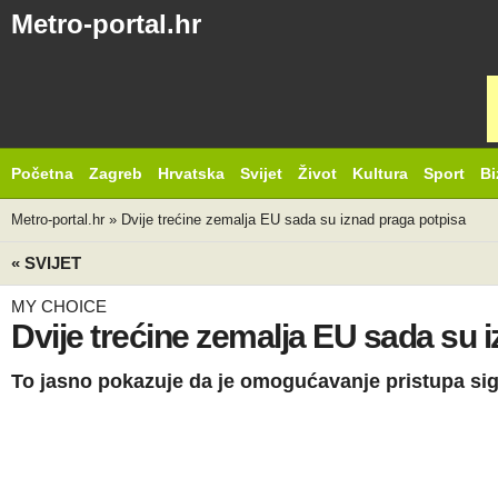
Metro-portal.hr
Početna
Zagreb
Hrvatska
Svijet
Život
Kultura
Sport
Bi
Metro-portal.hr
»
Dvije trećine zemalja EU sada su iznad praga potpisa
« SVIJET
MY CHOICE
Dvije trećine zemalja EU sada su 
To jasno pokazuje da je omogućavanje pristupa sig